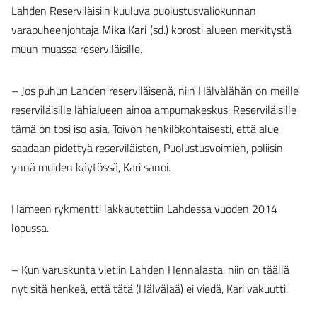
Lahden Reserviläisiin kuuluva puolustusvaliokunnan
varapuheenjohtaja
Mika Kari
(sd.) korosti alueen merkitystä
muun muassa reserviläisille.
– Jos puhun Lahden reserviläisenä, niin Hälvälähän on meille
reserviläisille lähialueen ainoa ampumakeskus. Reserviläisille
tämä on tosi iso asia. Toivon henkilökohtaisesti, että alue
saadaan pidettyä reserviläisten, Puolustusvoimien, poliisin
ynnä muiden käytössä, Kari sanoi.
Hämeen rykmentti lakkautettiin Lahdessa vuoden 2014
lopussa.
– Kun varuskunta vietiin Lahden Hennalasta, niin on täällä
nyt sitä henkeä, että tätä (Hälvälää) ei viedä, Kari vakuutti.