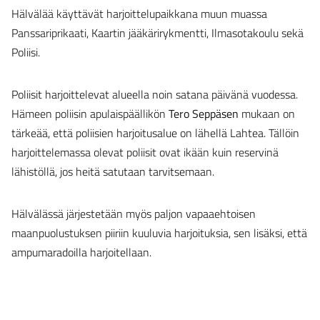
Hälvälää käyttävät harjoittelupaikkana muun muassa
Panssariprikaati, Kaartin jääkärirykmentti, Ilmasotakoulu sekä
Poliisi.
Poliisit harjoittelevat alueella noin satana päivänä vuodessa.
Hämeen poliisin apulaispäällikön
Tero Seppäsen
mukaan on
tärkeää, että poliisien harjoitusalue on lähellä Lahtea. Tällöin
harjoittelemassa olevat poliisit ovat ikään kuin reservinä
lähistöllä, jos heitä satutaan tarvitsemaan.
Hälvälässä järjestetään myös paljon vapaaehtoisen
maanpuolustuksen piiriin kuuluvia harjoituksia, sen lisäksi, että
ampumaradoilla harjoitellaan.