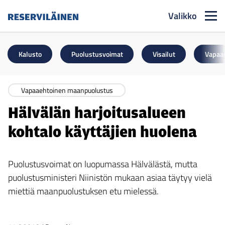
Valikko
Reserviläinen
Kalusto
Puolustusvoimat
Visailut
Vapaa
Vapaaehtoinen maanpuolustus
Hälvälän harjoitusalueen
kohtalo käyttäjien huolena
Puolustusvoimat on luopumassa Hälvälästä, mutta
puolustusministeri Niinistön mukaan asiaa täytyy vielä
miettiä maanpuolustuksen etu mielessä.