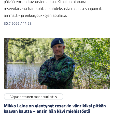
päivää ennen kuvausten alkua. Kilpailun ainoana
reserviläisenä hän kohtaa kahdeksasta maasta saapuneita
ammatti- ja erikoisjoukkojen sotilaita.
30.7.2026
/
14:28
Vapaaehtoinen maanpuolustus
Mikko Laine on ylentynyt reservin vänrikiksi pitkän
kaavan kautta – ensin hän kävi miehistöstä