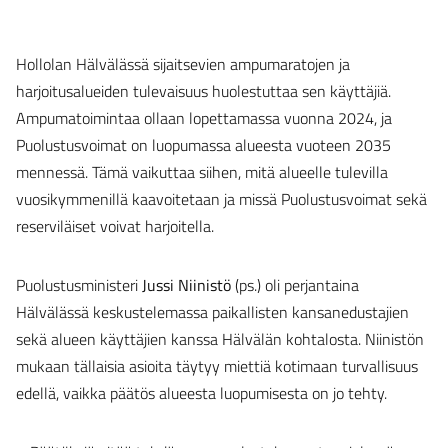
Hollolan Hälvälässä sijaitsevien ampumaratojen ja
harjoitusalueiden tulevaisuus huolestuttaa sen käyttäjiä.
Ampumatoimintaa ollaan lopettamassa vuonna 2024, ja
Puolustusvoimat on luopumassa alueesta vuoteen 2035
mennessä. Tämä vaikuttaa siihen, mitä alueelle tulevilla
vuosikymmenillä kaavoitetaan ja missä Puolustusvoimat sekä
reserviläiset voivat harjoitella.
Puolustusministeri
Jussi Niinistö
(ps.) oli perjantaina
Hälvälässä keskustelemassa paikallisten kansanedustajien
sekä alueen käyttäjien kanssa Hälvälän kohtalosta. Niinistön
mukaan tällaisia asioita täytyy miettiä kotimaan turvallisuus
edellä, vaikka päätös alueesta luopumisesta on jo tehty.