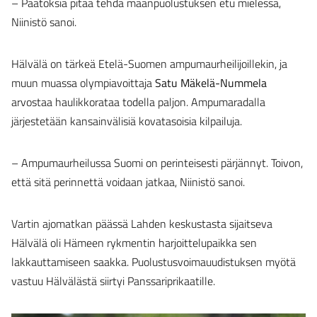
– Päätöksiä pitää tehdä maanpuolustuksen etu mielessä,
Niinistö sanoi.
Hälvälä on tärkeä Etelä-Suomen ampumaurheilijoillekin, ja
muun muassa olympiavoittaja
Satu Mäkelä-Nummela
arvostaa haulikkorataa todella paljon. Ampumaradalla
järjestetään kansainvälisiä kovatasoisia kilpailuja.
– Ampumaurheilussa Suomi on perinteisesti pärjännyt. Toivon,
että sitä perinnettä voidaan jatkaa, Niinistö sanoi.
Vartin ajomatkan päässä Lahden keskustasta sijaitseva
Hälvälä oli Hämeen rykmentin harjoittelupaikka sen
lakkauttamiseen saakka. Puolustusvoimauudistuksen myötä
vastuu Hälvälästä siirtyi Panssariprikaatille.