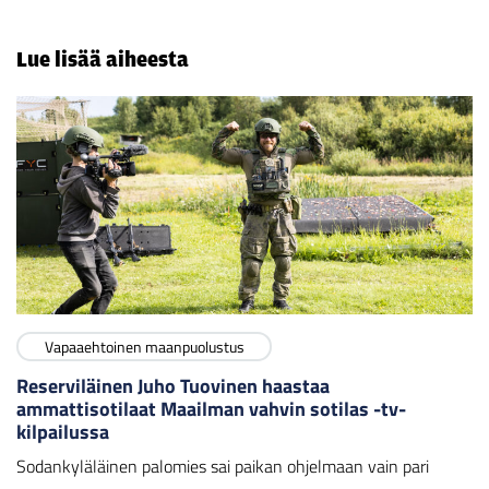
Lue lisää aiheesta
Vapaaehtoinen maanpuolustus
Reserviläinen Juho Tuovinen haastaa
ammattisotilaat Maailman vahvin sotilas -tv-
kilpailussa
Sodankyläläinen palomies sai paikan ohjelmaan vain pari