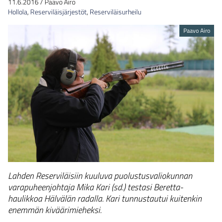
11.6.2016
/
Paavo Airo
Hollola
,
Reserviläisjärjestöt
,
Reserviläisurheilu
Paavo Airo
Lahden Reserviläisiin kuuluva puolustusvaliokunnan
varapuheenjohtaja Mika Kari (sd.) testasi Beretta-
haulikkoa Hälvälän radalla. Kari tunnustautui kuitenkin
enemmän kiväärimieheksi.