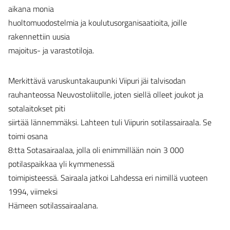
aikana monia
huoltomuodostelmia ja koulutusorganisaatioita, joille
rakennettiin uusia
majoitus- ja varastotiloja.
Merkittävä varuskuntakaupunki Viipuri jäi talvisodan
rauhanteossa Neuvostoliitolle, joten siellä olleet joukot ja
sotalaitokset piti
siirtää lännemmäksi. Lahteen tuli Viipurin sotilassairaala. Se
toimi osana
8:tta Sotasairaalaa, jolla oli enimmillään noin 3 000
potilaspaikkaa yli kymmenessä
toimipisteessä. Sairaala jatkoi Lahdessa eri nimillä vuoteen
1994, viimeksi
Hämeen sotilassairaalana.