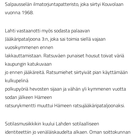
Salpausselän ilmatorjuntapatteristo, joka siirtyi Kouvolaan
vuonna 1968.
Lahti vastaanotti myös sodasta palaavan
Jääkäripataljoona 3:n, joka sai toimia siellä vajaan
vuosikymmenen ennen
lakkauttamistaan. Ratsuväen punaiset housut toivat väriä
kaupungin katukuvaan
jo ennen jääkäreitä. Ratsumiehet siirtyivät pian käyttämään
kulkupelinä
polkupyöriä hevosten sijaan ja vähän yli kymmenen vuotta
sodan jälkeen Hämeen
ratsurykmentti muuttui Hämeen ratsujääkäripataljoonaksi.
Sotilasmusiikkikin kuului Lahden sotilaalliseen
identiteettiin jo venäläiskaudelta alkaen. Oman soittokunnan