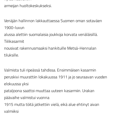
armeijan huoltokeskukseksi.
Venäjän hallinnon lakkauttaessa Suomen oman sotaväen
1900-luvun
alussa alettiin suomalaisia joukkoja korvata venäläisillä.
Tiilikasarmit
nousivat rakennusmaaksi hankituille Metsä-Hennalan
tiluksille.
Valmista tuli ripeässä tahdissa. Ensimmäisen kasarmin
peruskivi muurattiin lokakuussa 1911 ja jo seuraavan vuoden
elokuussa yksi
pataljoona saattoi muuttaa uuteen kasarmiin. Urakan
päävaihe valmistui vuonna
1915 mutta töitä jatkettiin vielä, eikä alue ehtinyt aivan
valmiiksi