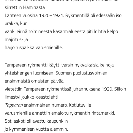
siirrettiin Haminasta
Lahteen vuosina 1920–1921. Rykmentillä oli edessään iso
urakka, kun
vankileirinä toimineesta kasarmialueesta piti loihtia kelpo
majoitus- ja
harjoituspaikka varusmiehille.
Tampereen rykmentti käytti varsin nykyaikaisia keinoja
yhteishengen luomiseen. Suomen puolustusvoimien
ensimmäistä omaisten päivää
vietettiin Tampereen rykmentissä juhannuksena 1929. Silloin
ilmestyi joukko-osastolehti
Tapparan
ensimmäinen numero. Kotiutuville
varusmiehille annettiin emaloitu rykmentin rintamerkki.
Sotilaskoti oli avattu kaupunkiin
jo kymmenisen vuotta aiemmin.