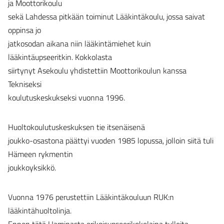
ja Moottorikoulu
sekä Lahdessa pitkään toiminut Lääkintäkoulu, jossa saivat
oppinsa jo
jatkosodan aikana niin lääkintämiehet kuin
lääkintäupseeritkin. Kokkolasta
siirtynyt Asekoulu yhdistettiin Moottorikoulun kanssa
Tekniseksi
koulutuskeskukseksi vuonna 1996.
Huoltokoulutuskeskuksen tie itsenäisenä
joukko-osastona päättyi vuoden 1985 lopussa, jolloin siitä tuli
Hämeen rykmentin
joukkoyksikkö.
Vuonna 1976 perustettiin Lääkintäkouluun RUK:n
lääkintähuoltolinja.
Ennen tätä Haminasta erikoisupseerikokelaina tulleita