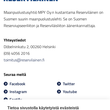
Maanpuolustusyhtiö MPY Oy:n kustantama Reserviläinen on
Suomen suurin maanpuolustuslehti. Se on Suomen
Reserviupseeriliiton ja Reserviläisliiton äänenkannattaja.
Yhteystiedot
Döbelninkatu 2, 00260 Helsinki
(09) 4056 2016
toimitus@reservilainen.fi
Seuraa meitä
Facebook
Twitter
Instagram
Youtube
Spotify
Tietoa sivustolla käytetyistä evästeistä