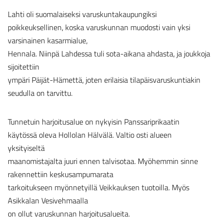
Lahti oli suomalaiseksi varuskuntakaupungiksi
poikkeuksellinen, koska varuskunnan muodosti vain yksi
varsinainen kasarmialue,
Hennala. Niinpä Lahdessa tuli sota-aikana ahdasta, ja joukkoja
sijoitettiin
ympäri Päijät-Hämettä, joten erilaisia tilapäisvaruskuntiakin
seudulla on tarvittu.
Tunnetuin harjoitusalue on nykyisin Panssariprikaatin
käytössä oleva Hollolan Hälvälä. Valtio osti alueen
yksityiseltä
maanomistajalta juuri ennen talvisotaa. Myöhemmin sinne
rakennettiin keskusampumarata
tarkoitukseen myönnetyillä Veikkauksen tuotoilla. Myös
Asikkalan Vesivehmaalla
on ollut varuskunnan harjoitusalueita.