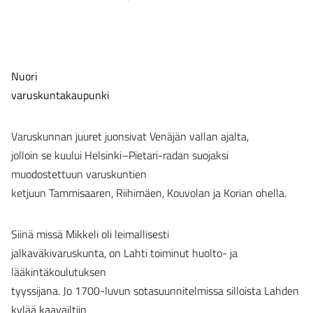
Nuori
varuskuntakaupunki
Varuskunnan juuret juonsivat Venäjän vallan ajalta,
jolloin se kuului Helsinki–Pietari-radan suojaksi
muodostettuun varuskuntien
ketjuun Tammisaaren, Riihimäen, Kouvolan ja Korian ohella.
Siinä missä Mikkeli oli leimallisesti
jalkaväkivaruskunta, on Lahti toiminut huolto- ja
lääkintäkoulutuksen
tyyssijana. Jo 1700-luvun sotasuunnitelmissa silloista Lahden
kylää kaavailtiin