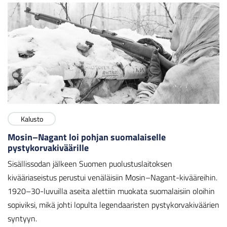
Kalusto
Mosin–Nagant loi pohjan suomalaiselle
pystykorvakiväärille
Sisällissodan jälkeen Suomen puolustuslaitoksen
kivääriaseistus perustui venäläisiin Mosin–Nagant-kivääreihin.
1920–30-luvuilla aseita alettiin muokata suomalaisiin oloihin
sopiviksi, mikä johti lopulta legendaaristen pystykorvakiväärien
syntyyn.