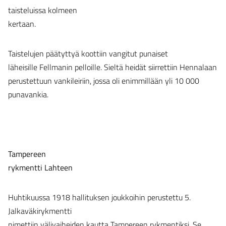
taisteluissa kolmeen
kertaan.
Taistelujen päätyttyä koottiin vangitut punaiset
läheisille Fellmanin pelloille. Sieltä heidät siirrettiin Hennalaan
perustettuun vankileiriin, jossa oli enimmillään yli 10 000
punavankia.
Tampereen
rykmentti Lahteen
Huhtikuussa 1918 hallituksen joukkoihin perustettu 5.
Jalkaväkirykmentti
nimettiin välivaiheiden kautta Tampereen rykmentiksi. Se