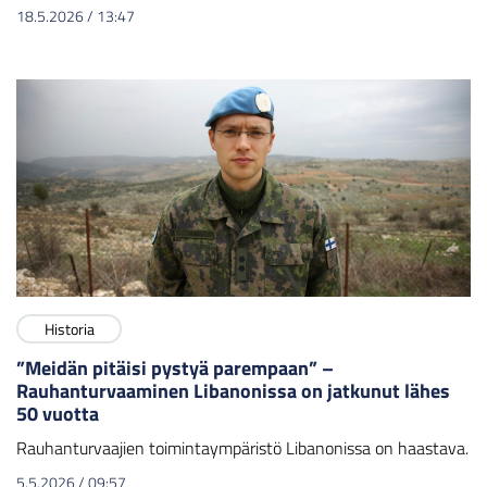
18.5.2026
/
13:47
Historia
”Meidän pitäisi pystyä parempaan” –
Rauhanturvaaminen Libanonissa on jatkunut lähes
50 vuotta
Rauhanturvaajien toimintaympäristö Libanonissa on haastava.
5.5.2026
/
09:57