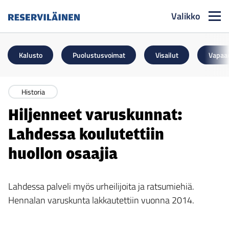
Valikko
Reserviläinen
Kalusto
Puolustusvoimat
Visailut
Vapaa
Historia
Hiljenneet varuskunnat:
Lahdessa koulutettiin
huollon osaajia
Lahdessa palveli myös urheilijoita ja ratsumiehiä.
Hennalan varuskunta lakkautettiin vuonna 2014.