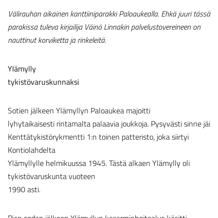
Välirauhan aikainen kanttiiniparakki Paloaukealla. Ehkä juuri tässä
parakissa tuleva kirjailija Väinö Linnakin palvelustovereineen on
nauttinut korviketta ja rinkeleitä.
Ylämylly
tykistövaruskunnaksi
Sotien jälkeen Ylämyllyn Paloaukea majoitti
lyhytaikaisesti rintamalta palaavia joukkoja. Pysyvästi sinne jäi
Kenttätykistörykmentti 1:n toinen patteristo, joka siirtyi
Kontiolahdelta
Ylämyllylle helmikuussa 1945. Tästä alkaen Ylämylly oli
tykistövaruskunta vuoteen
1990 asti.