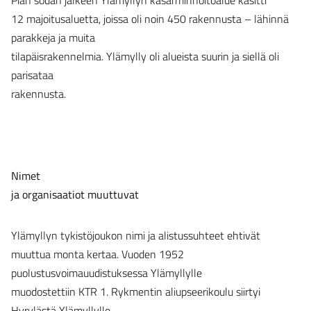
Pian sodan jälkeen Ylämyllyn kasarminhoitoalue käsitti
12 majoitusaluetta, joissa oli noin 450 rakennusta – lähinnä
parakkeja ja muita
tilapäisrakennelmia. Ylämylly oli alueista suurin ja siellä oli
parisataa
rakennusta.
Nimet
ja organisaatiot muuttuvat
Ylämyllyn tykistöjoukon nimi ja alistussuhteet ehtivät
muuttua monta kertaa. Vuoden 1952
puolustusvoimauudistuksessa Ylämyllylle
muodostettiin KTR 1. Rykmentin aliupseerikoulu siirtyi
Hyrylästä Ylämyllylle