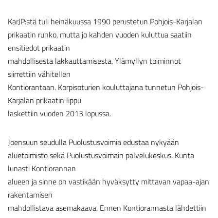
KarJP:stä tuli heinäkuussa 1990 perustetun Pohjois-Karjalan
prikaatin runko, mutta jo kahden vuoden kuluttua saatiin
ensitiedot prikaatin
mahdollisesta lakkauttamisesta. Ylämyllyn toiminnot
siirrettiin vähitellen
Kontiorantaan. Korpisoturien kouluttajana tunnetun Pohjois-
Karjalan prikaatin lippu
laskettiin vuoden 2013 lopussa.
Joensuun seudulla Puolustusvoimia edustaa nykyään
aluetoimisto sekä Puolustusvoimain palvelukeskus. Kunta
lunasti Kontiorannan
alueen ja sinne on vastikään hyväksytty mittavan vapaa-ajan
rakentamisen
mahdollistava asemakaava. Ennen Kontiorannasta lähdettiin