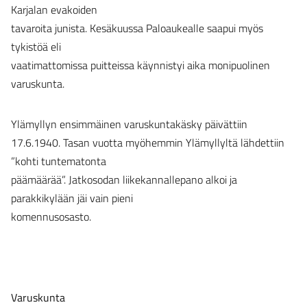
Karjalan evakoiden
tavaroita junista. Kesäkuussa Paloaukealle saapui myös
tykistöä eli
vaatimattomissa puitteissa käynnistyi aika monipuolinen
varuskunta.
Ylämyllyn ensimmäinen varuskuntakäsky päivättiin
17.6.1940. Tasan vuotta myöhemmin Ylämyllyltä lähdettiin
”kohti tuntematonta
päämäärää”. Jatkosodan liikekannallepano alkoi ja
parakkikylään jäi vain pieni
komennusosasto.
Varuskunta