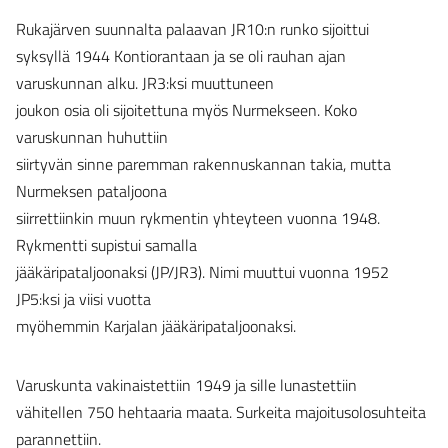
Rukajärven suunnalta palaavan JR10:n runko sijoittui
syksyllä 1944 Kontiorantaan ja se oli rauhan ajan
varuskunnan alku. JR3:ksi muuttuneen
joukon osia oli sijoitettuna myös Nurmekseen. Koko
varuskunnan huhuttiin
siirtyvän sinne paremman rakennuskannan takia, mutta
Nurmeksen pataljoona
siirrettiinkin muun rykmentin yhteyteen vuonna 1948.
Rykmentti supistui samalla
jääkäripataljoonaksi (JP/JR3). Nimi muuttui vuonna 1952
JP5:ksi ja viisi vuotta
myöhemmin Karjalan jääkäripataljoonaksi.
Varuskunta vakinaistettiin 1949 ja sille lunastettiin
vähitellen 750 hehtaaria maata. Surkeita majoitusolosuhteita
parannettiin.