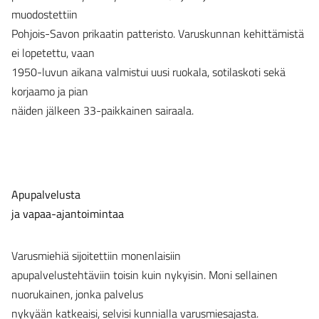
muodostettiin
Pohjois-Savon prikaatin patteristo. Varuskunnan kehittämistä
ei lopetettu, vaan
1950-luvun aikana valmistui uusi ruokala, sotilaskoti sekä
korjaamo ja pian
näiden jälkeen 33-paikkainen sairaala.
Apupalvelusta
ja vapaa-ajantoimintaa
Varusmiehiä sijoitettiin monenlaisiin
apupalvelustehtäviin toisin kuin nykyisin. Moni sellainen
nuorukainen, jonka palvelus
nykyään katkeaisi, selvisi kunnialla varusmiesajasta.