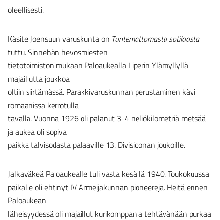
oleellisesti.
Käsite Joensuun varuskunta on
Tuntemattomasta sotilaasta
tuttu. Sinnehän hevosmiesten
tietotoimiston mukaan Paloaukealla Liperin Ylämyllyllä
majaillutta joukkoa
oltiin siirtämässä. Parakkivaruskunnan perustaminen kävi
romaanissa kerrotulla
tavalla. Vuonna 1926 oli palanut 3-4 neliökilometriä metsää
ja aukea oli sopiva
paikka talvisodasta palaaville 13. Divisioonan joukoille.
Jalkaväkeä Paloaukealle tuli vasta kesällä 1940. Toukokuussa
paikalle oli ehtinyt IV Armeijakunnan pioneereja. Heitä ennen
Paloaukean
läheisyydessä oli majaillut kurikomppania tehtävänään purkaa