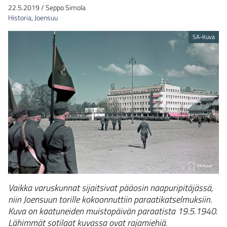
22.5.2019
/
Seppo Simola
Historia
,
Joensuu
SA-Kuva
Vaikka varuskunnat sijaitsivat pääosin naapuripitäjässä,
niin Joensuun torille kokoonnuttiin paraatikatselmuksiin.
Kuva on kaatuneiden muistopäivän paraatista 19.5.1940.
Lähimmät sotilaat kuvassa ovat rajamiehiä.