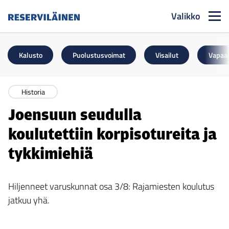
Valikko
Reserviläinen
Kalusto
Puolustusvoimat
Visailut
Vapaa
Historia
Joensuun seudulla
koulutettiin korpisotureita ja
tykkimiehiä
Hiljenneet varuskunnat osa 3/8: Rajamiesten koulutus
jatkuu yhä.