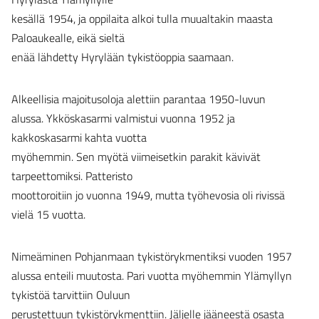
kesällä 1954, ja oppilaita alkoi tulla muualtakin maasta
Paloaukealle, eikä sieltä
enää lähdetty Hyrylään tykistöoppia saamaan.
Alkeellisia majoitusoloja alettiin parantaa 1950-luvun
alussa. Ykköskasarmi valmistui vuonna 1952 ja
kakkoskasarmi kahta vuotta
myöhemmin. Sen myötä viimeisetkin parakit kävivät
tarpeettomiksi. Patteristo
moottoroitiin jo vuonna 1949, mutta työhevosia oli rivissä
vielä 15 vuotta.
Nimeäminen Pohjanmaan tykistörykmentiksi vuoden 1957
alussa enteili muutosta. Pari vuotta myöhemmin Ylämyllyn
tykistöä tarvittiin Ouluun
perustettuun tykistörykmenttiin. Jäljelle jääneestä osasta