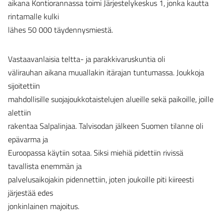
aikana Kontiorannassa toimi Järjestelykeskus 1, jonka kautta
rintamalle kulki
lähes 50 000 täydennysmiestä.
Vastaavanlaisia teltta- ja parakkivaruskuntia oli
välirauhan aikana muuallakin itärajan tuntumassa. Joukkoja
sijoitettiin
mahdollisille suojajoukkotaistelujen alueille sekä paikoille, joille
alettiin
rakentaa Salpalinjaa. Talvisodan jälkeen Suomen tilanne oli
epävarma ja
Euroopassa käytiin sotaa. Siksi miehiä pidettiin rivissä
tavallista enemmän ja
palvelusaikojakin pidennettiin, joten joukoille piti kiireesti
järjestää edes
jonkinlainen majoitus.