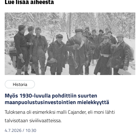
Lue lisää aiheesta
Historia
Myös 1930-luvulla pohdittiin suurten
maanpuolustusinvestointien mielekkyyttä
Tuloksena oli esimerkiksi malli Cajander, eli moni lähti
talvisotaan siviilivaatteissa.
4.7.2026
/
10:30