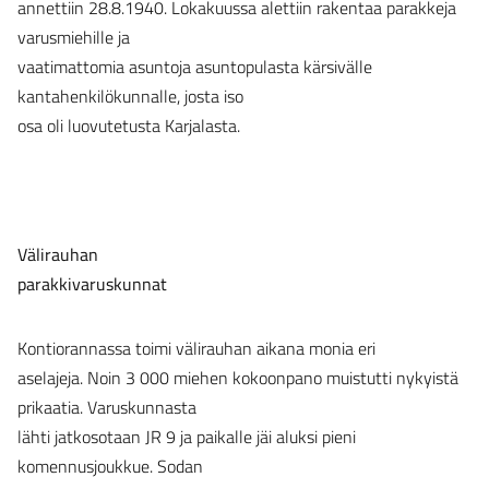
annettiin 28.8.1940. Lokakuussa alettiin rakentaa parakkeja
varusmiehille ja
vaatimattomia asuntoja asuntopulasta kärsivälle
kantahenkilökunnalle, josta iso
osa oli luovutetusta Karjalasta.
Välirauhan
parakkivaruskunnat
Kontiorannassa toimi välirauhan aikana monia eri
aselajeja. Noin 3 000 miehen kokoonpano muistutti nykyistä
prikaatia. Varuskunnasta
lähti jatkosotaan JR 9 ja paikalle jäi aluksi pieni
komennusjoukkue. Sodan