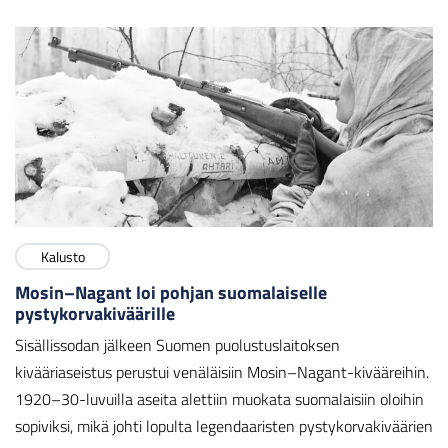
Kalusto
Mosin–Nagant loi pohjan suomalaiselle
pystykorvakiväärille
Sisällissodan jälkeen Suomen puolustuslaitoksen
kivääriaseistus perustui venäläisiin Mosin–Nagant-kivääreihin.
1920–30-luvuilla aseita alettiin muokata suomalaisiin oloihin
sopiviksi, mikä johti lopulta legendaaristen pystykorvakiväärien