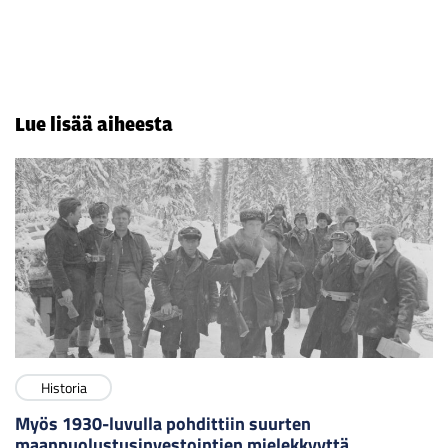
Lue lisää aiheesta
Historia
Myös 1930-luvulla pohdittiin suurten
maanpuolustusinvestointien mielekkyyttä