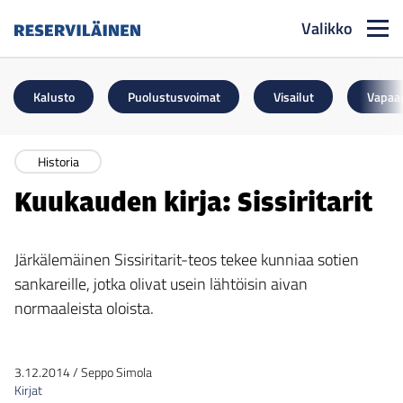
Valikko
Reserviläinen
Kalusto
Puolustusvoimat
Visailut
Vapaa
Historia
Kuukauden kirja: Sissiritarit
Järkälemäinen Sissiritarit-teos tekee kunniaa sotien
sankareille, jotka olivat usein lähtöisin aivan
normaaleista oloista.
3.12.2014
/
Seppo Simola
Kirjat