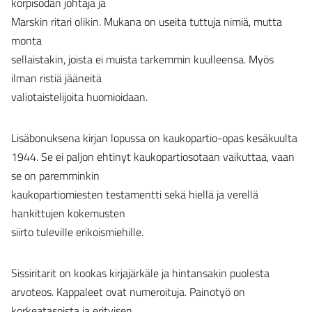
korpisodan johtaja ja
Marskin ritari olikin. Mukana on useita tuttuja nimiä, mutta
monta
sellaistakin, joista ei muista tarkemmin kuulleensa. Myös
ilman ristiä jääneitä
valiotaistelijoita huomioidaan.
Lisäbonuksena kirjan lopussa on kaukopartio-opas kesäkuulta
1944. Se ei paljon ehtinyt kaukopartiosotaan vaikuttaa, vaan
se on paremminkin
kaukopartiomiesten testamentti sekä hiellä ja verellä
hankittujen kokemusten
siirto tuleville erikoismiehille.
Sissiritarit on kookas kirjajärkäle ja hintansakin puolesta
arvoteos. Kappaleet ovat numeroituja. Painotyö on
korkeatasoista ja erityisen