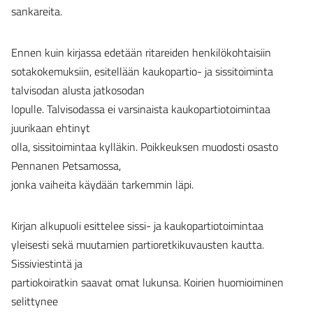
sankareita.
Ennen kuin kirjassa edetään ritareiden henkilökohtaisiin
sotakokemuksiin, esitellään kaukopartio- ja sissitoiminta
talvisodan alusta jatkosodan
lopulle. Talvisodassa ei varsinaista kaukopartiotoimintaa
juurikaan ehtinyt
olla, sissitoimintaa kylläkin. Poikkeuksen muodosti osasto
Pennanen Petsamossa,
jonka vaiheita käydään tarkemmin läpi.
Kirjan alkupuoli esittelee sissi- ja kaukopartiotoimintaa
yleisesti sekä muutamien partioretkikuvausten kautta.
Sissiviestintä ja
partiokoiratkin saavat omat lukunsa. Koirien huomioiminen
selittynee