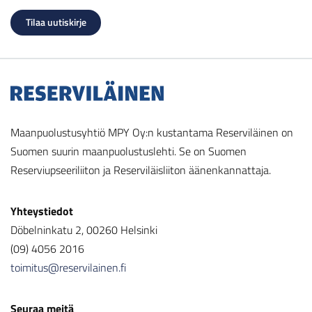
Maanpuolustusyhtiö MPY Oy:n kustantama Reserviläinen on
Suomen suurin maanpuolustuslehti. Se on Suomen
Reserviupseeriliiton ja Reserviläisliiton äänenkannattaja.
Yhteystiedot
Döbelninkatu 2, 00260 Helsinki
(09) 4056 2016
toimitus@reservilainen.fi
Seuraa meitä