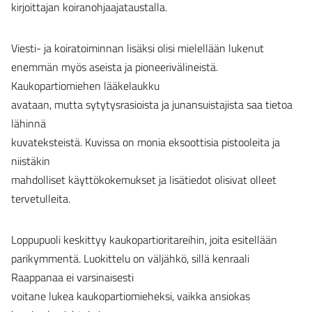
kirjoittajan koiranohjaajataustalla.
Viesti- ja koiratoiminnan lisäksi olisi mielellään lukenut
enemmän myös aseista ja pioneerivälineistä.
Kaukopartiomiehen lääkelaukku
avataan, mutta sytytysrasioista ja junansuistajista saa tietoa
lähinnä
kuvateksteistä. Kuvissa on monia eksoottisia pistooleita ja
niistäkin
mahdolliset käyttökokemukset ja lisätiedot olisivat olleet
tervetulleita.
Loppupuoli keskittyy kaukopartioritareihin, joita esitellään
parikymmentä. Luokittelu on väljähkö, sillä kenraali
Raappanaa ei varsinaisesti
voitane lukea kaukopartiomieheksi, vaikka ansiokas