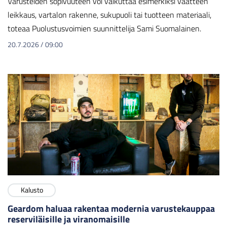
Varusteiden sopivuuteen voi vaikuttaa esimerkiksi vaatteen
leikkaus, vartalon rakenne, sukupuoli tai tuotteen materiaali,
toteaa Puolustusvoimien suunnittelija Sami Suomalainen.
20.7.2026
/
09:00
Kalusto
Geardom haluaa rakentaa modernia varustekauppaa
reserviläisille ja viranomaisille