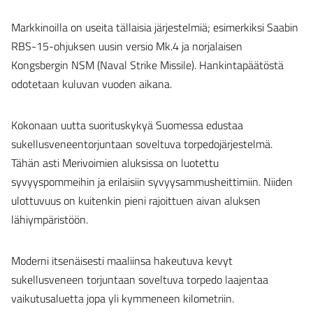
Markkinoilla on useita tällaisia järjestelmiä; esimerkiksi Saabin
RBS-15-ohjuksen uusin versio Mk.4 ja norjalaisen
Kongsbergin NSM (Naval Strike Missile). Hankintapäätöstä
odotetaan kuluvan vuoden aikana.
Kokonaan uutta suorituskykyä Suomessa edustaa
sukellusveneentorjuntaan soveltuva torpedojärjestelmä.
Tähän asti Merivoimien aluksissa on luotettu
syvyyspommeihin ja erilaisiin syvyysammusheittimiin. Niiden
ulottuvuus on kuitenkin pieni rajoittuen aivan aluksen
lähiympäristöön.
Moderni itsenäisesti maaliinsa hakeutuva kevyt
sukellusveneen torjuntaan soveltuva torpedo laajentaa
vaikutusaluetta jopa yli kymmeneen kilometriin.