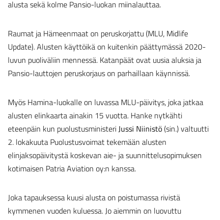
alusta sekä kolme Pansio-luokan miinalauttaa.
Raumat ja Hämeenmaat on peruskorjattu (MLU, Midlife
Update). Alusten käyttöikä on kuitenkin päättymässä 2020-
luvun puoliväliin mennessä. Katanpäät ovat uusia aluksia ja
Pansio-lauttojen peruskorjaus on parhaillaan käynnissä.
Myös Hamina-luokalle on luvassa MLU-päivitys, joka jatkaa
alusten elinkaarta ainakin 15 vuotta. Hanke nytkähti
eteenpäin kun puolustusministeri
Jussi Niinistö
(sin.) valtuutti
2. lokakuuta Puolustusvoimat tekemään alusten
elinjaksopäivitystä koskevan aie- ja suunnittelusopimuksen
kotimaisen Patria Aviation oy:n kanssa.
Joka tapauksessa kuusi alusta on poistumassa rivistä
kymmenen vuoden kuluessa. Jo aiemmin on luovuttu