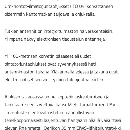
Umkhontot-ilmatorjuntaohjukset (ITO 04) korvattaneen
pidemmän kantomatkan tarjoavalla ohjuksella.
Tutkien antennit on integroitu maston häiverakenteisiin.
Ylimpänä näkyy elektronisen tiedustelun antenneja.
Yli 100-metrisen korvetin pääaseet eli uudet
pintatorjuntaohjukset ovat syvennyksessä heti
antennimaston takana. Yläkannella edessä ja takana ovat
elektro-optiset sensorit tykkien tulenjohtoa varten.
Aluksen takaosassa on helikopterin laskeutumiseen ja
tankkaamiseen soveltuva kansi. Miehittämättömien UAV-
ilma-alusten lentovalmistelun mahdollistavan
teleskooppimaisesti laajentuvan hangaarin päällä vaikuttaisi
olevan Rheinmetall Oerlikon 35 mm CIWS-lähitorjuntatykki.