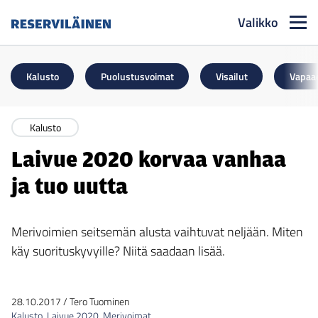
Valikko
Reserviläinen
Kalusto
Puolustusvoimat
Visailut
Vapaa
Kalusto
Laivue 2020 korvaa vanhaa
ja tuo uutta
Merivoimien seitsemän alusta vaihtuvat neljään. Miten
käy suorituskyvyille? Niitä saadaan lisää.
28.10.2017
/
Tero Tuominen
Kalusto
,
Laivue 2020
,
Merivoimat