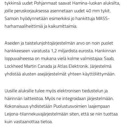
tykkinsä uudet Pohjanmaat saavat Hamina-luokan aluksilta,
joille peruskorjauksessa asennetaan uudet 40 mm tykit.
Samoin hyödynnetään esimerkiksi jo hankittuja MASS-
harhamaaliheittimiä ja kaikumittaimia.
Aseiden ja taistelunjohtojärjestelmän arvo on noin puolet
hankkeeseen varatusta 1,2 miljardista eurosta. Hankinnan
loppuvaiheessa on mukana vielä kolme valmistajaa: Saab,
Lockheed Martin Canada ja Atlas Elektronik. Järjestelmä
yhdistää alusten asejärjestelmät yhteen käyttöliittymään.
Uusille aluksille tulee myös elektronisen tiedustelun ja
häirinnän laitteistoa. Myös ne integroidaan järjestelmään.
Kokonaisuus yhdistetään Puolustusvoimien laajempaan
Leijona-tilannekuvajärjestelmään siten, että se niin tuottaa
kuin vastaanottaa tietoa.