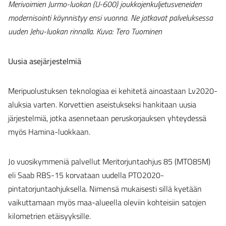
Merivoimien Jurmo-luokan (U-600) joukkojenkuljetusveneiden
modernisointi käynnistyy ensi vuonna. Ne jatkavat palveluksessa
uuden Jehu-luokan rinnalla. Kuva: Tero Tuominen
Uusia asejärjestelmiä
Meripuolustuksen teknologiaa ei kehitetä ainoastaan Lv2020-
aluksia varten. Korvettien aseistukseksi hankitaan uusia
järjestelmiä, jotka asennetaan peruskorjauksen yhteydessä
myös Hamina-luokkaan.
Jo vuosikymmeniä palvellut Meritorjuntaohjus 85 (MTO85M)
eli Saab RBS-15 korvataan uudella PTO2020-
pintatorjuntaohjuksella. Nimensä mukaisesti sillä kyetään
vaikuttamaan myös maa-alueella oleviin kohteisiin satojen
kilometrien etäisyyksille.