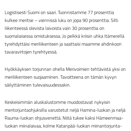
Logistisesti Suomi on saari. Tuonnistamme 77 prosenttia
kulkee meritse – viennissä luku on jopa 90 prosenttia. Silti
liikenteessä olevista laivoista vain 30 prosenttia on
suomalaisessa omistuksessa. Jo pelkkä kriisin uhka Itämerellä
tyrehdyttäisi meriliikenteen ja saattaisi maamme ahdinkoon
tavaravirtojen tyrehtyessä.
Hyökkäyksen torjunnan ohella Merivoimien tehtävistä yksi on
meriliikenteen suojaaminen. Tavoitteena on tämän kyvyn
säilyttäminen tulevaisuudessakin.
Keskeisimmän aluskalustomme muodostavat nykyisin
meritorjuntaohjuksilla varustetut neljä Hamina-luokan ja neljä
Rauma-luokan ohjusvenettä. Niitä tukee kaksi Hämeenmaa-
luokan miinalaivaa, kolme Katanpää-luokan miinantorjunta-