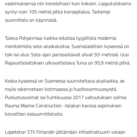
vaatimuksensa niin konetehoon kuin kokoon. Lopputuloksena
syntyi noin 105 metriä pitkä konseptialus. Tarkempi
suunnittelu on käynnissä.
Tuleva Pohjanmaa-luokka edustaa tyypillistä modernia
monitoimista sota-aluskalustoa. Suomalaisittain kyseessä on
toki iso alus: Sota-ajan panssarilaivat olivat 93-metrisiä. Uusi
Rajavartiolaitoksen ulkovartiolaiva Turva on 95,9 metriä pitkä.
Koska kyseessä on Suomessa suunniteltava alusluokka, se
myös rakennetaan kotimaassa jo huoltovarmuussyistä.
Puolustusvoimat sai huhtikuussa 2017 valtuutuksen solmia
Rauma Marine Construction -telakan kanssa sopimuksen
korvettien esisuunnittelusta.
Lopetetun STX Finlandin jättämään infrastruktuurin varaan