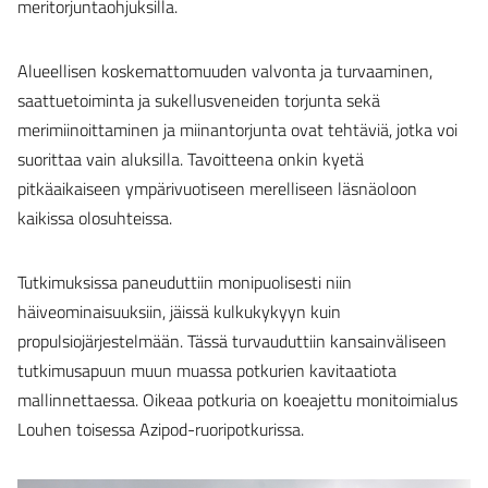
meritorjuntaohjuksilla.
Alueellisen koskemattomuuden valvonta ja turvaaminen,
saattuetoiminta ja sukellusveneiden torjunta sekä
merimiinoittaminen ja miinantorjunta ovat tehtäviä, jotka voi
suorittaa vain aluksilla. Tavoitteena onkin kyetä
pitkäaikaiseen ympärivuotiseen merelliseen läsnäoloon
kaikissa olosuhteissa.
Tutkimuksissa paneuduttiin monipuolisesti niin
häiveominaisuuksiin, jäissä kulkukykyyn kuin
propulsiojärjestelmään. Tässä turvauduttiin kansainväliseen
tutkimusapuun muun muassa potkurien kavitaatiota
mallinnettaessa. Oikeaa potkuria on koeajettu monitoimialus
Louhen toisessa Azipod-ruoripotkurissa.