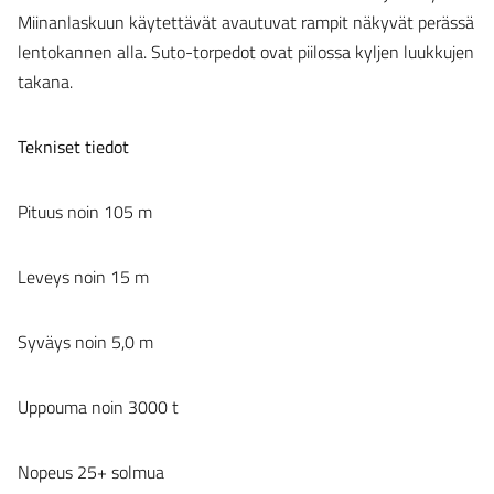
Miinanlaskuun käytettävät avautuvat rampit näkyvät perässä
lentokannen alla. Suto-torpedot ovat piilossa kyljen luukkujen
takana.
Tekniset tiedot
Pituus noin 105 m
Leveys noin 15 m
Syväys noin 5,0 m
Uppouma noin 3000 t
Nopeus 25+ solmua