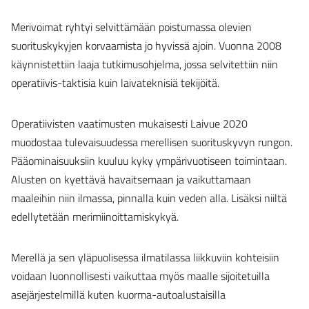
Merivoimat ryhtyi selvittämään poistumassa olevien
suorituskykyjen korvaamista jo hyvissä ajoin. Vuonna 2008
käynnistettiin laaja tutkimusohjelma, jossa selvitettiin niin
operatiivis-taktisia kuin laivateknisiä tekijöitä.
Operatiivisten vaatimusten mukaisesti Laivue 2020
muodostaa tulevaisuudessa merellisen suorituskyvyn rungon.
Pääominaisuuksiin kuuluu kyky ympärivuotiseen toimintaan.
Alusten on kyettävä havaitsemaan ja vaikuttamaan
maaleihin niin ilmassa, pinnalla kuin veden alla. Lisäksi niiltä
edellytetään merimiinoittamiskykyä.
Merellä ja sen yläpuolisessa ilmatilassa liikkuviin kohteisiin
voidaan luonnollisesti vaikuttaa myös maalle sijoitetuilla
asejärjestelmillä kuten kuorma-autoalustaisilla