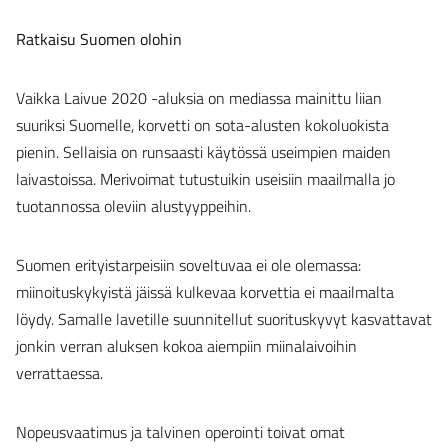
Ratkaisu Suomen olohin
Vaikka Laivue 2020 -aluksia on mediassa mainittu liian
suuriksi Suomelle, korvetti on sota-alusten kokoluokista
pienin. Sellaisia on runsaasti käytössä useimpien maiden
laivastoissa. Merivoimat tutustuikin useisiin maailmalla jo
tuotannossa oleviin alustyyppeihin.
Suomen erityistarpeisiin soveltuvaa ei ole olemassa:
miinoituskykyistä jäissä kulkevaa korvettia ei maailmalta
löydy. Samalle lavetille suunnitellut suorituskyvyt kasvattavat
jonkin verran aluksen kokoa aiempiin miinalaivoihin
verrattaessa.
Nopeusvaatimus ja talvinen operointi toivat omat