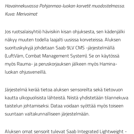
Havainnekuvassa Pohjanmaa-luokan korvetit muodostelmassa.
Kuva: Merivoimat
Jos ruotsalaisyhtiö hävisikin kisan ohjuksesta, sen kädenjälki
näkyy muuten todella laajalti uusissa korveteissa. Aluksen
suorituskykyjä johdetaan Saab 9LV CMS -järjestelmällä
(LuftVärn, Combat Management System). Se on käytössä
myös Rauma- ja peruskorjauksen jälkeen myös Hamina-
luokan ohjusveneillä.
Järjestelmä kerää tietoa aluksen sensoreilta sekä tietovuon
kautta ulkopuolisista lähteistä. Niistä yhdistetään tilannekuva
taistelun johtamiseksi. Dataa voidaan syöttää myös toiseen
suuntaan valtakunnalliseen järjestelmään.
Aluksen omat sensorit tulevat Saab Integrated Lightweight -