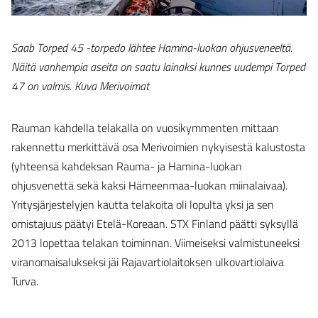
Saab Torped 45 -torpedo lähtee Hamina-luokan ohjusveneeltä.
Näitä vanhempia aseita on saatu lainaksi kunnes uudempi Torped
47 on valmis. Kuva Merivoimat
Rauman kahdella telakalla on vuosikymmenten mittaan
rakennettu merkittävä osa Merivoimien nykyisestä kalustosta
(yhteensä kahdeksan Rauma- ja Hamina-luokan
ohjusvenettä sekä kaksi Hämeenmaa-luokan miinalaivaa).
Yritysjärjestelyjen kautta telakoita oli lopulta yksi ja sen
omistajuus päätyi Etelä-Koreaan. STX Finland päätti syksyllä
2013 lopettaa telakan toiminnan. Viimeiseksi valmistuneeksi
viranomaisalukseksi jäi Rajavartiolaitoksen ulkovartiolaiva
Turva.