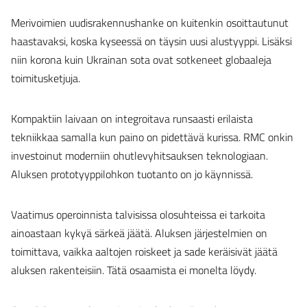
Merivoimien uudisrakennushanke on kuitenkin osoittautunut
haastavaksi, koska kyseessä on täysin uusi alustyyppi. Lisäksi
niin korona kuin Ukrainan sota ovat sotkeneet globaaleja
toimitusketjuja.
Kompaktiin laivaan on integroitava runsaasti erilaista
tekniikkaa samalla kun paino on pidettävä kurissa. RMC onkin
investoinut moderniin ohutlevyhitsauksen teknologiaan.
Aluksen prototyyppilohkon tuotanto on jo käynnissä.
Vaatimus operoinnista talvisissa olosuhteissa ei tarkoita
ainoastaan kykyä särkeä jäätä. Aluksen järjestelmien on
toimittava, vaikka aaltojen roiskeet ja sade keräisivät jäätä
aluksen rakenteisiin. Tätä osaamista ei monelta löydy.