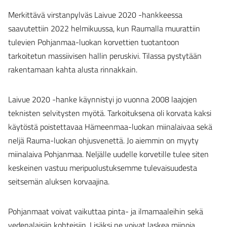
Merkittävä virstanpylväs Laivue 2020 -hankkeessa
saavutettiin 2022 helmikuussa, kun Raumalla muurattiin
tulevien Pohjanmaa-luokan korvettien tuotantoon
tarkoitetun massiivisen hallin peruskivi. Tilassa pystytään
rakentamaan kahta alusta rinnakkain.
Laivue 2020 -hanke käynnistyi jo vuonna 2008 laajojen
teknisten selvitysten myötä. Tarkoituksena oli korvata kaksi
käytöstä poistettavaa Hämeenmaa-luokan miinalaivaa sekä
neljä Rauma-luokan ohjusvenettä. Jo aiemmin on myyty
miinalaiva Pohjanmaa. Neljälle uudelle korvetille tulee siten
keskeinen vastuu meripuolustuksemme tulevaisuudesta
seitsemän aluksen korvaajina.
Pohjanmaat voivat vaikuttaa pinta- ja ilmamaaleihin sekä
vedenalaisiin kohteisiin. Lisäksi ne voivat laskea miinoja.