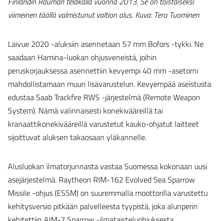
Finlandin Rauman telakalla vuonna 2013. Se on toistaiseksi
viimeinen täällä valmistunut valtion alus. Kuva: Tero Tuominen
Laivue 2020 -aluksiin asennetaan 57 mm Bofors -tykki. Ne
saadaan Hamina-luokan ohjusveneistä, joihin
peruskorjauksessa asennettiin kevyempi 40 mm -asetorni
mahdollistamaan muun lisävarustelun. Kevyempää aseistusta
edustaa Saab Trackfire RWS -järjestelmä (Remote Weapon
System). Nämä valinnaisesti konekivääreillä tai
kranaattikonekivääreillä varustetut kauko-ohjatut laitteet
sijoittuvat aluksen takaosaan yläkannelle.
Alusluokan ilmatorjunnasta vastaa Suomessa kokonaan uusi
asejärjestelmä. Raytheon RIM-162 Evolved Sea Sparrow
Missile -ohjus (ESSM) on suuremmalla moottorilla varustettu
kehitysversio pitkään palvelleesta tyypistä, joka alunperin
kehitettiin AIM-7 Sparrow -ilmataisteluohjuksesta.