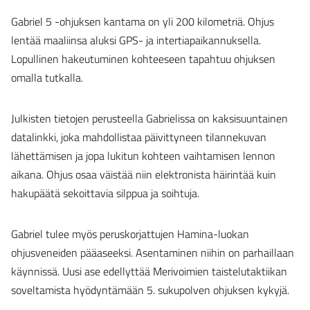
Gabriel 5 -ohjuksen kantama on yli 200 kilometriä. Ohjus
lentää maaliinsa aluksi GPS- ja intertiapaikannuksella.
Lopullinen hakeutuminen kohteeseen tapahtuu ohjuksen
omalla tutkalla.
Julkisten tietojen perusteella Gabrielissa on kaksisuuntainen
datalinkki, joka mahdollistaa päivittyneen tilannekuvan
lähettämisen ja jopa lukitun kohteen vaihtamisen lennon
aikana. Ohjus osaa väistää niin elektronista häirintää kuin
hakupäätä sekoittavia silppua ja soihtuja.
Gabriel tulee myös peruskorjattujen Hamina-luokan
ohjusveneiden pääaseeksi. Asentaminen niihin on parhaillaan
käynnissä. Uusi ase edellyttää Merivoimien taistelutaktiikan
soveltamista hyödyntämään 5. sukupolven ohjuksen kykyjä.