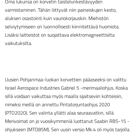
Oma lukunsa on korvetin taistelunkestävyyden
varmistaminen. Tähän liittyvät niin paineiskujen kesto,
aluksen osastointi kuin vauriokorjauskin. Miehistön
selviytymiseen on luonnollisesti kiinnitettävä huomiota.
Lisäksi laitteistot on suojattava elektromagneettisilta
vaikutuksilta.
Uusien Pohjanmaa-luokan korvettien pääaseeksi on valittu
Israel Aerospace Industries Gabriel 5 -merimaaliohjus. Koska
sillä voidaan vaikuttaa myös maalla sijaitseviin kohteisiin,
nimeksi meillä on annettu Pintatorjuntaohjus 2020
(PTO2020). Sen valinta yllätti alaa seuraavatkin, sillä
Merivoimat on jo vuosikymmeniä luottanut Saabin RBS-15 -
ohjukseen (MTO85M). Sen uusin versio Mk.4 oli myös tarjolla.