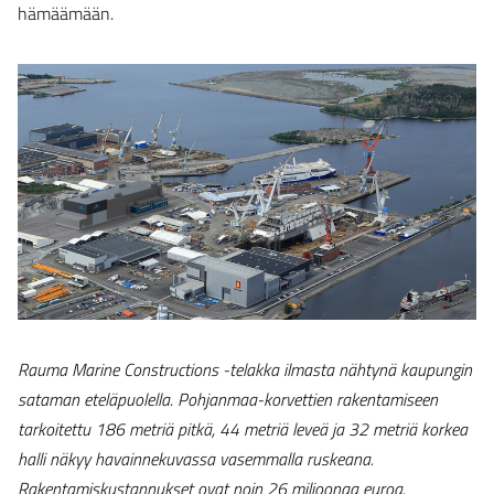
hämäämään.
Rauma Marine Constructions -telakka ilmasta nähtynä kaupungin
sataman eteläpuolella. Pohjanmaa-korvettien rakentamiseen
tarkoitettu 186 metriä pitkä, 44 metriä leveä ja 32 metriä korkea
halli näkyy havainnekuvassa vasemmalla ruskeana.
Rakentamiskustannukset ovat noin 26 miljoonaa euroa.