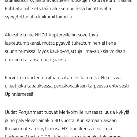
laukaistaan kyljestä avautuvien luukkujen kautta kohti maalia.
Kohteita niille etsitään aluksen perässä hinattavalla
syvyytettävällä kaikumittaimella.
Aluksille tulee NH90-koptereillekin soveltuva
laskeutumiskansi, mutta pysyvä tukeutuminen ei liene
suunnitelmissa. Myös kauko-ohjattuja ilma-aluksia voidaan
operoida takaosan hangaarista.
Korvetteja varten uusitaan satamien laitureita. Ne olisivat
olleet joka tapauksessa peruskorjauksen tarpeessa erityisesti
Upinniemessä.
Uudet Pohjanmaat tuovat Merivoimille runsaasti uusia kykyjä
ja ne palvelevat ainakin 30 vuotta. Kun samaan aikaan
Ilmavoimat saa käyttöönsä HX-hankkeessa valittuja
Lockheed Martin F-35 -hävittäjiä, maanpuolustuksemme