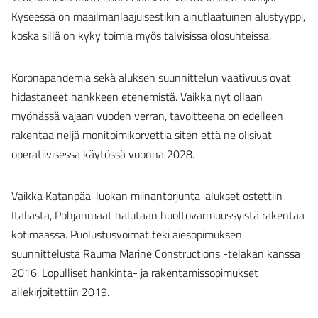
Kyseessä on maailmanlaajuisestikin ainutlaatuinen alustyyppi,
koska sillä on kyky toimia myös talvisissa olosuhteissa.
Koronapandemia sekä aluksen suunnittelun vaativuus ovat
hidastaneet hankkeen etenemistä. Vaikka nyt ollaan
myöhässä vajaan vuoden verran, tavoitteena on edelleen
rakentaa neljä monitoimikorvettia siten että ne olisivat
operatiivisessa käytössä vuonna 2028.
Vaikka Katanpää-luokan miinantorjunta-alukset ostettiin
Italiasta, Pohjanmaat halutaan huoltovarmuussyistä rakentaa
kotimaassa. Puolustusvoimat teki aiesopimuksen
suunnittelusta Rauma Marine Constructions -telakan kanssa
2016. Lopulliset hankinta- ja rakentamissopimukset
allekirjoitettiin 2019.