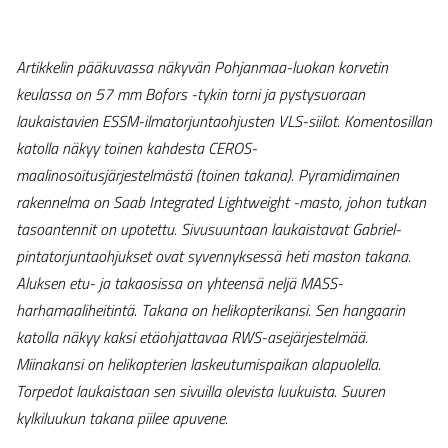
Artikkelin pääkuvassa näkyvän Pohjanmaa-luokan korvetin
keulassa on 57 mm Bofors -tykin torni ja pystysuoraan
laukaistavien ESSM-ilmatorjuntaohjusten VLS-siilot. Komentosillan
katolla näkyy toinen kahdesta CEROS-
maalinosoitusjärjestelmästä (toinen takana). Pyramidimainen
rakennelma on Saab Integrated Lightweight -masto, johon tutkan
tasoantennit on upotettu. Sivusuuntaan laukaistavat Gabriel-
pintatorjuntaohjukset ovat syvennyksessä heti maston takana.
Aluksen etu- ja takaosissa on yhteensä neljä MASS-
harhamaaliheitintä. Takana on helikopterikansi. Sen hangaarin
katolla näkyy kaksi etäohjattavaa RWS-asejärjestelmää.
Miinakansi on helikopterien laskeutumispaikan alapuolella.
Torpedot laukaistaan sen sivuilla olevista luukuista. Suuren
kylkiluukun takana piilee apuvene.