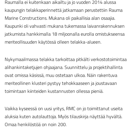
Raumalla ei kuitenkaan aikailtu ja jo vuoden 2014 alussa
kaupungin telakkaperinnettä jatkamaan perustettiin Rauma
Marine Constructions. Mukana oli paikallisia alan osaajia.
Kaupunki oli vahvasti mukana tukemassa laivanrakennuksen
jatkumista hankkimalla 18 miljoonalla eurolla omistukseensa
meriteollisuuden käytössä olleen telakka-alueen.
Nykymaailmassa telakka tarkoittaa pitkälti verkostotoimintaa
alihankintaketjujen ohjaajana. Suunnittelu ja projektihallinta
ovat omissa käsissä, muu ostetaan ulkoa. Näin rakentuva
meriteollinen klusteri pystyy tehokkaaseen ja joustavaan
toimintaan kiinteiden kustannusten ollessa pieniä.
Vaikka kyseessä on uusi yritys, RMC on jo toimittanut useita
aluksia kuten autolauttoja. Myös tilauskirja näyttää hyvältä.
Omaa henkilöstöä on noin 200.