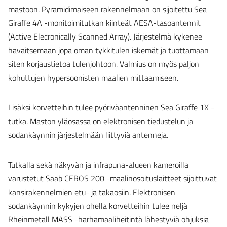
mastoon. Pyramidimaiseen rakennelmaan on sijoitettu Sea
Giraffe 4A -monitoimitutkan kiinteät AESA-tasoantennit
(Active Elecronically Scanned Array). Järjestelmä kykenee
havaitsemaan jopa oman tykkitulen iskemät ja tuottamaan
siten korjaustietoa tulenjohtoon. Valmius on myös paljon
kohuttujen hypersoonisten maalien mittaamiseen.
Lisäksi korvetteihin tulee pyöriväantenninen Sea Giraffe 1X -
tutka. Maston yläosassa on elektronisen tiedustelun ja
sodankäynnin järjestelmään liittyviä antenneja.
Tutkalla sekä näkyvän ja infrapuna-alueen kameroilla
varustetut Saab CEROS 200 -maalinosoituslaitteet sijoittuvat
kansirakennelmien etu- ja takaosiin. Elektronisen
sodankäynnin kykyjen ohella korvetteihin tulee neljä
Rheinmetall MASS -harhamaaliheitintä lähestyviä ohjuksia