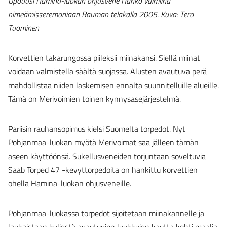
Upouusi Hamina-luokan ohjusvene Hanko valmiina
nimeämisseremoniaan Rauman telakalla 2005. Kuva: Tero
Tuominen
Korvettien takarungossa piileksii miinakansi. Siellä miinat
voidaan valmistella säältä suojassa. Alusten avautuva perä
mahdollistaa niiden laskemisen ennalta suunnitelluille alueille.
Tämä on Merivoimien toinen kynnysasejärjestelmä.
Pariisin rauhansopimus kielsi Suomelta torpedot. Nyt
Pohjanmaa-luokan myötä Merivoimat saa jälleen tämän
aseen käyttöönsä. Sukellusveneiden torjuntaan soveltuvia
Saab Torped 47 -kevyttorpedoita on hankittu korvettien
ohella Hamina-luokan ohjusveneille.
Pohjanmaa-luokassa torpedot sijoitetaan miinakannelle ja