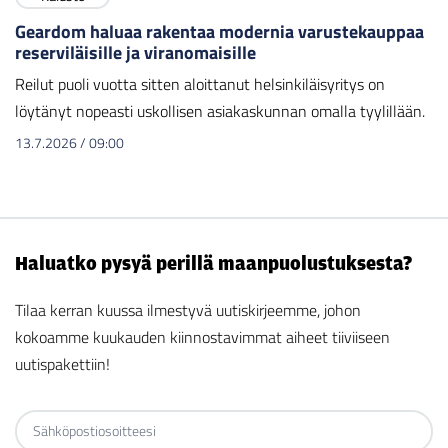
Geardom haluaa rakentaa modernia varustekauppaa
reserviläisille ja viranomaisille
Reilut puoli vuotta sitten aloittanut helsinkiläisyritys on
löytänyt nopeasti uskollisen asiakaskunnan omalla tyylillään.
13.7.2026
/
09:00
Haluatko pysyä perillä maanpuolustuksesta?
Tilaa kerran kuussa ilmestyvä uutiskirjeemme, johon
kokoamme kuukauden kiinnostavimmat aiheet tiiviiseen
uutispakettiin!