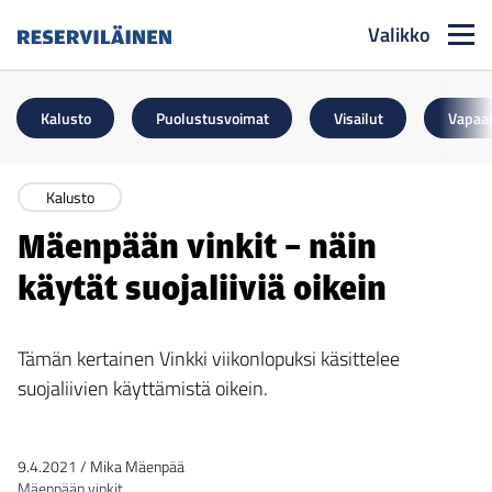
Valikko
Reserviläinen
Kalusto
Puolustusvoimat
Visailut
Vapaa
Kalusto
Mäenpään vinkit – näin
käytät suojaliiviä oikein
Tämän kertainen Vinkki viikonlopuksi käsittelee
suojaliivien käyttämistä oikein.
9.4.2021
/
Mika Mäenpää
Mäenpään vinkit