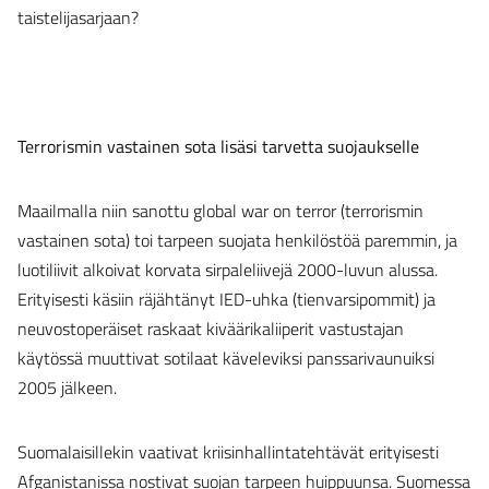
taistelijasarjaan?
Terrorismin vastainen sota lisäsi tarvetta suojaukselle
Maailmalla niin sanottu global war on terror (terrorismin
vastainen sota) toi tarpeen suojata henkilöstöä paremmin, ja
luotiliivit alkoivat korvata sirpaleliivejä 2000-luvun alussa.
Erityisesti käsiin räjähtänyt IED-uhka (tienvarsipommit) ja
neuvostoperäiset raskaat kiväärikaliiperit vastustajan
käytössä muuttivat sotilaat käveleviksi panssarivaunuiksi
2005 jälkeen.
Suomalaisillekin vaativat kriisinhallintatehtävät erityisesti
Afganistanissa nostivat suojan tarpeen huippuunsa. Suomessa