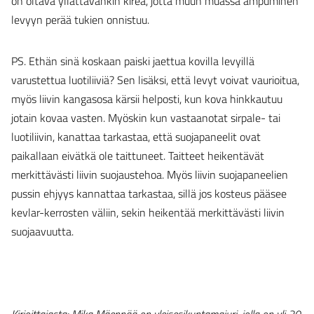
on oltava yllättävänkin kireä, jotta muun muassa ampuminen
levyyn perää tukien onnistuu.
PS. Ethän sinä koskaan paiski jaettua kovilla levyillä
varustettua luotiliiviä? Sen lisäksi, että levyt voivat vaurioitua,
myös liivin kangasosa kärsii helposti, kun kova hinkkautuu
jotain kovaa vasten. Myöskin kun vastaanotat sirpale- tai
luotiliivin, kanattaa tarkastaa, että suojapaneelit ovat
paikallaan eivätkä ole taittuneet. Taitteet heikentävät
merkittävästi liivin suojaustehoa. Myös liivin suojapaneelien
pussin ehjyys kannattaa tarkastaa, sillä jos kosteus pääsee
kevlar-kerrosten väliin, sekin heikentää merkittävästi liivin
suojaavuutta.