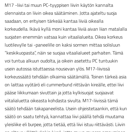
M17 -liivi tai muun PC-tyyppisen liivin käytön kannalta
olennaista on liivin oikea säätäminen. Jotta ajateltu suoja
saadaan, on erityisen tärkeää kantaa liiviä oikealla
korkeudella. Ikävä kyllä moni kantaa liiviä aivan liian matalalla
suojaten enemmän vatsaa kuin vitaalialueita. Oikea korkeus
luotilevylle tai -paneelille on kaksi sormen mittaa solisluun
”keskikuopasta”, näin se suojaa vitaalialueet parhaiten. Tämä
voi tuntua alkuun oudolta, ja oikein asetettu PC tuntuukin
usein autossa istuttaessa nousevan ylös. M17-liivissä
korkeussäätö tehdään olkaimia säätämällä. Toinen tärkeä asia
on laittaa vyötärö eli cummerbund riittävän kireälle, ettei liivi
pääse liikkumaan sivuttain ja jotta kylkisuojat suojaavat
viitalialuetta oikeasta kohdasta sivulta. M17-liivissä tämä
säätö tehdään takapaneelista. Usein ohjeistetaankin, että kun
säätö on saatu tehtyä, kannattaa liivi päällä tehdä muutama
yleisliike eli burpee, jotta tietää, että liivi istuu riittävästi. Liivin