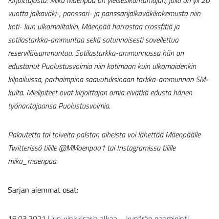
Kirjoittajasta: Mika Mäenpää on yleisesikuntamajuri, jolla on yli 20
vuotta jalkaväki-, panssari- ja
panssarijalkaväkikokemusta niin
koti- kun ulkomailtakin. Mäenpää harrastaa crossfitiä ja
sotilastarkka-ammuntaa sekä satunnaisesti sovellettua
reserviläisammuntaa. Sotilastarkka-ammunnassa hän on
edustanut Puolustusvoimia niin kotimaan kuin ulkomaidenkin
kilpailuissa, parhaimpina saavutuksinaan tarkka-ammunnan SM-
kulta. Mielipiteet ovat kirjoittajan omia eivätkä edusta hänen
työnantajaansa Puolustusvoimia.
Palautetta tai toiveita palstan aiheista voi lähettää Mäenpäälle
Twitterissä tilille @MMaenpaa1 tai Instagramissa tilille
mika_maenpaa.
Sarjan aiemmat osat:
18.03.2021
Uusi vinkkisarja alkaa – kypärän naamiointi