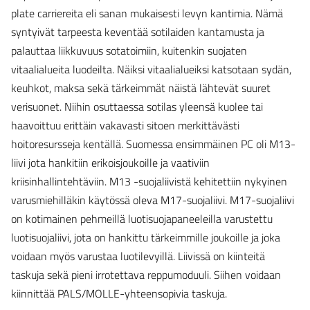
plate carriereita eli sanan mukaisesti levyn kantimia. Nämä
syntyivät tarpeesta keventää sotilaiden kantamusta ja
palauttaa liikkuvuus sotatoimiin, kuitenkin suojaten
vitaalialueita luodeilta. Näiksi vitaalialueiksi katsotaan sydän,
keuhkot, maksa sekä tärkeimmät näistä lähtevät suuret
verisuonet. Niihin osuttaessa sotilas yleensä kuolee tai
haavoittuu erittäin vakavasti sitoen merkittävästi
hoitoresursseja kentällä. Suomessa ensimmäinen PC oli M13-
liivi jota hankitiin erikoisjoukoille ja vaativiin
kriisinhallintehtäviin. M13 -suojaliivistä kehitettiin nykyinen
varusmiehilläkin käytössä oleva M17-suojaliivi. M17-suojaliivi
on kotimainen pehmeillä luotisuojapaneeleilla varustettu
luotisuojaliivi, jota on hankittu tärkeimmille joukoille ja joka
voidaan myös varustaa luotilevyillä. Liivissä on kiinteitä
taskuja sekä pieni irrotettava reppumoduuli. Siihen voidaan
kiinnittää PALS/MOLLE-yhteensopivia taskuja.