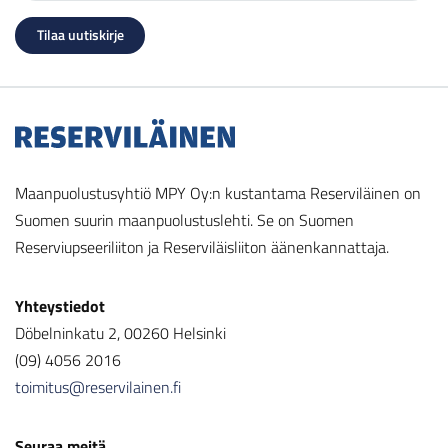
Maanpuolustusyhtiö MPY Oy:n kustantama Reserviläinen on
Suomen suurin maanpuolustuslehti. Se on Suomen
Reserviupseeriliiton ja Reserviläisliiton äänenkannattaja.
Yhteystiedot
Döbelninkatu 2, 00260 Helsinki
(09) 4056 2016
toimitus@reservilainen.fi
Seuraa meitä