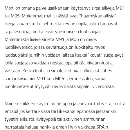
Moni on omana palvelusaikanaan käyttänyt sirpaleliivejä M91
tai M05. Molemmat mallit näistä ovat ”haarniskamallisia”
liivejä ja varustettu pehmeillä kevlarsuojilla, jotka tarjoavat
sirpalesuojaa, mutta eivät varsinaisesti luotisuojaa.
Molemmista liiviversioista M91 ja M05 on myös
luotiliiviversiot, joissa kevlarsuoja on luokiteltu myös
luotisuojaksi ja niihin voidaan laittaa lisäksi ”kovat” suojalevyt,
joilla suojataso voidaan nostaa jopa pitkää kiväärinluotia
vastaan. Koska luoti- ja sirpaleliivit ovat ulkoisesti lähes
samanlaisia niin M91 kun M05 -perheessäkin, samat
luotilevytaskut löytyvät myös näistä sirpaleliiviversioista.
Näiden kaikkien käyttö on helppoa ja varsin intuitiivista, mutta
entäpä jos kertauksissa tai liikekanallepanossa jaetaankin
tyystin erilaista liivityyppiä tai aktiivinen ammunnan
harrastaja haluaa hankkia oman liivin vaikkapa SRA:n