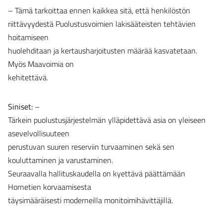
– Tämä tarkoittaa ennen kaikkea sitä, että henkilöstön
riittävyydestä Puolustusvoimien lakisääteisten tehtävien
hoitamiseen
huolehditaan ja kertausharjoitusten määrää kasvatetaan.
Myös Maavoimia on
kehitettävä.
Siniset:
–
Tärkein puolustusjärjestelmän ylläpidettävä asia on yleiseen
asevelvollisuuteen
perustuvan suuren reserviin turvaaminen sekä sen
kouluttaminen ja varustaminen.
Seuraavalla hallituskaudella on kyettävä päättämään
Hornetien korvaamisesta
täysimääräisesti moderneilla monitoimihävittäjillä.