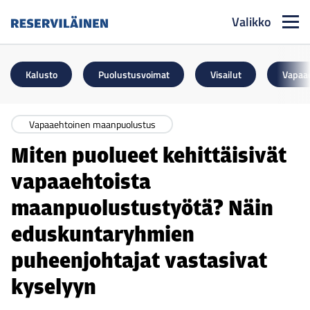
Valikko
Reserviläinen
Kalusto
Puolustusvoimat
Visailut
Vapaa
Vapaaehtoinen maanpuolustus
Miten puolueet kehittäisivät
vapaaehtoista
maanpuolustustyötä? Näin
eduskuntaryhmien
puheenjohtajat vastasivat
kyselyyn