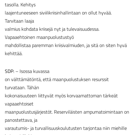
tasolla. Kehitys
laajentuneeseen siviilikriisinhallintaan on ollut hyvää.
Tarvitaan laaja
valmius kohdata kriisejä nyt ja tulevaisuudessa.
Vapaaehtoinen maanpuolustustyö
mahdollistaa paremman kriisivalmiuden, ja sitä on siten hyvä
kehittää.
SDP:
– Isossa kuvassa
on välttämätöntä, että maanpuolustuksen resurssit
turvataan. Tähän
kokonaisuuteen liittyvät myös korvaamattoman tärkeät
vapaaehtoiset
maanpuolustusjärjestöt. Reserviläisten ampumatoimintaan on
panostettava, ja
varautumis- ja turvallisuuskoulutusten tarjontaa niin miehille