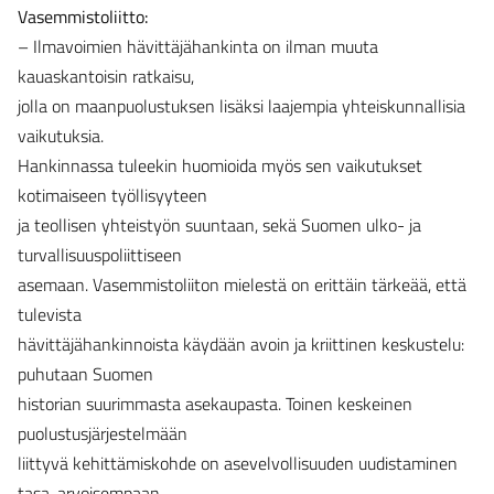
Vasemmistoliitto:
– Ilmavoimien hävittäjähankinta on ilman muuta
kauaskantoisin ratkaisu,
jolla on maanpuolustuksen lisäksi laajempia yhteiskunnallisia
vaikutuksia.
Hankinnassa tuleekin huomioida myös sen vaikutukset
kotimaiseen työllisyyteen
ja teollisen yhteistyön suuntaan, sekä Suomen ulko- ja
turvallisuuspoliittiseen
asemaan. Vasemmistoliiton mielestä on erittäin tärkeää, että
tulevista
hävittäjähankinnoista käydään avoin ja kriittinen keskustelu:
puhutaan Suomen
historian suurimmasta asekaupasta. Toinen keskeinen
puolustusjärjestelmään
liittyvä kehittämiskohde on asevelvollisuuden uudistaminen
tasa-arvoisempaan