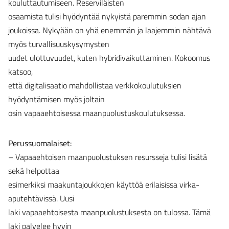
kouluttautumiseen. Reserviläisten
osaamista tulisi hyödyntää nykyistä paremmin sodan ajan
joukoissa. Nykyään on yhä enemmän ja laajemmin nähtävä
myös turvallisuuskysymysten
uudet ulottuvuudet, kuten hybridivaikuttaminen. Kokoomus
katsoo,
että digitalisaatio mahdollistaa verkkokoulutuksien
hyödyntämisen myös joltain
osin vapaaehtoisessa maanpuolustuskoulutuksessa.
Perussuomalaiset:
– Vapaaehtoisen maanpuolustuksen resursseja tulisi lisätä
sekä helpottaa
esimerkiksi maakuntajoukkojen käyttöä erilaisissa virka-
aputehtävissä. Uusi
laki vapaaehtoisesta maanpuolustuksesta on tulossa. Tämä
laki palvelee hyvin