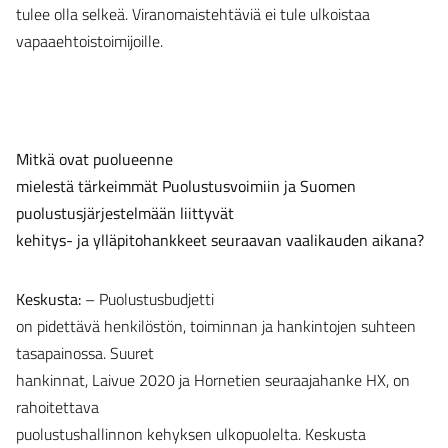
tulee olla selkeä. Viranomaistehtäviä ei tule ulkoistaa
vapaaehtoistoimijoille.
Mitkä ovat puolueenne
mielestä tärkeimmät Puolustusvoimiin ja Suomen
puolustusjärjestelmään liittyvät
kehitys- ja ylläpitohankkeet seuraavan vaalikauden aikana?
Keskusta:
– Puolustusbudjetti
on pidettävä henkilöstön, toiminnan ja hankintojen suhteen
tasapainossa. Suuret
hankinnat, Laivue 2020 ja Hornetien seuraajahanke HX, on
rahoitettava
puolustushallinnon kehyksen ulkopuolelta. Keskusta