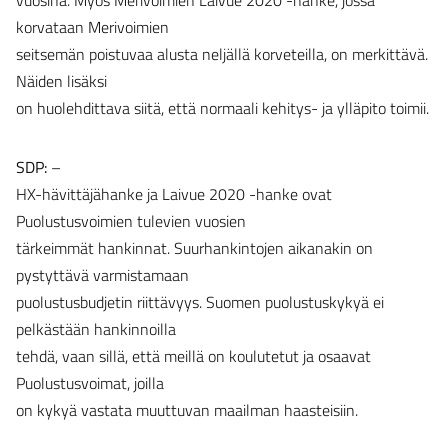
vuosina. Myös Merivoimien Laivue 2020 -hanke, jossa
korvataan Merivoimien
seitsemän poistuvaa alusta neljällä korveteilla, on merkittävä.
Näiden lisäksi
on huolehdittava siitä, että normaali kehitys- ja ylläpito toimii.
SDP:
–
HX-hävittäjähanke ja Laivue 2020 -hanke ovat
Puolustusvoimien tulevien vuosien
tärkeimmät hankinnat. Suurhankintojen aikanakin on
pystyttävä varmistamaan
puolustusbudjetin riittävyys. Suomen puolustuskykyä ei
pelkästään hankinnoilla
tehdä, vaan sillä, että meillä on koulutetut ja osaavat
Puolustusvoimat, joilla
on kykyä vastata muuttuvan maailman haasteisiin.