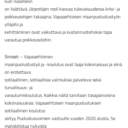
kuin naisillekin
on lisättävä. Järjestöjen rooli kasvaa tulevaisuudessa kriisi- ja
poikkeusolojen takaajina. Vapaaehtoisen maanpuolustustyön
ylläpito ja
kehittäminen ovat vaikuttava ja kustannustehokas tapa
varautua poikkeusolohin.
Siniset:
– Vapaaehtoinen
maanpuolustustyö ja -koulutus ovat laaja kokonaisuus ja siinä
on erotettava
sotilaallinen, sotilaallisia valmiuksia palveleva sekä
turvallisuus- ja
varautumiskoulutus. Kaikkia näitä tarvitaan tasapainoisina
kokonaisuuksia. Vapaaehtoisen maanpuolustuksen
sotilaallinen koulutus
siirtyy Puolustusvoimien vastuulle vuoden 2020 alusta. Se
mahdollistaa nykyistä