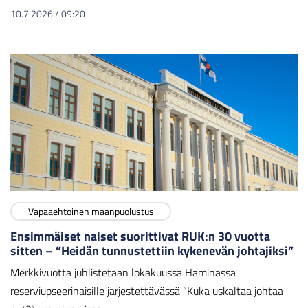
10.7.2026
/
09:20
Vapaaehtoinen maanpuolustus
Ensimmäiset naiset suorittivat RUK:n 30 vuotta
sitten – ”Heidän tunnustettiin kykenevän johtajiksi”
Merkkivuotta juhlistetaan lokakuussa Haminassa
reserviupseerinaisille järjestettävässä ”Kuka uskaltaa johtaa