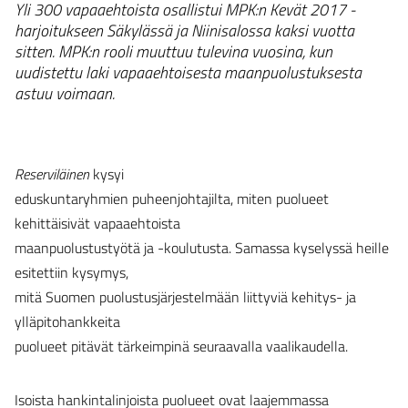
Yli 300 vapaaehtoista osallistui MPK:n Kevät 2017 -
harjoitukseen Säkylässä ja Niinisalossa kaksi vuotta
sitten. MPK:n rooli muuttuu tulevina vuosina, kun
uudistettu laki vapaaehtoisesta maanpuolustuksesta
astuu voimaan.
Reserviläinen
kysyi
eduskuntaryhmien puheenjohtajilta, miten puolueet
kehittäisivät vapaaehtoista
maanpuolustustyötä ja -koulutusta. Samassa kyselyssä heille
esitettiin kysymys,
mitä Suomen puolustusjärjestelmään liittyviä kehitys- ja
ylläpitohankkeita
puolueet pitävät tärkeimpinä seuraavalla vaalikaudella.
Isoista hankintalinjoista puolueet ovat laajemmassa