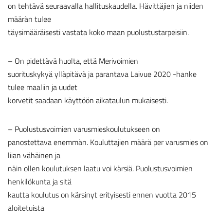
on tehtävä seuraavalla hallituskaudella. Hävittäjien ja niiden
määrän tulee
täysimääräisesti vastata koko maan puolustustarpeisiin.
– On pidettävä huolta, että Merivoimien
suorituskykyä ylläpitävä ja parantava Laivue 2020 -hanke
tulee maaliin ja uudet
korvetit saadaan käyttöön aikataulun mukaisesti.
– Puolustusvoimien varusmieskoulutukseen on
panostettava enemmän. Kouluttajien määrä per varusmies on
liian vähäinen ja
näin ollen koulutuksen laatu voi kärsiä. Puolustusvoimien
henkilökunta ja sitä
kautta koulutus on kärsinyt erityisesti ennen vuotta 2015
aloitetuista