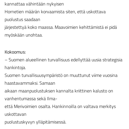
kannattaa vähintään nykyisen
Hornetien määrän korvaamista siten, että uskottava
puolustus saadaan
järjestettyä koko maassa. Maavoimien kehittämistä ei pidä
myöskään unohtaa.
Kokoomus:
– Suomen alueellinen turvallisuus edellyttää uusia strategisia
hankintoja.
Suomen turvallisuusympäristö on muuttunut viime vuosina
haastavammaksi. Samaan
aikaan maanpuolustuksen kannalta kriittinen kalusto on
vanhentumassa sekä Ilma-
että Merivoimien osalta. Hankinnoilla on valtava merkitys
uskottavan
puolustuskyvyn ylläpitämisessä.