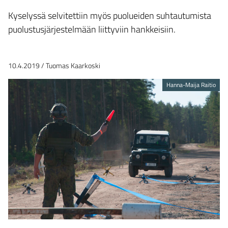
Kyselyssä selvitettiin myös puolueiden suhtautumista
puolustusjärjestelmään liittyviin hankkeisiin.
10.4.2019
/
Tuomas Kaarkoski
Hanna-Maija Raitio