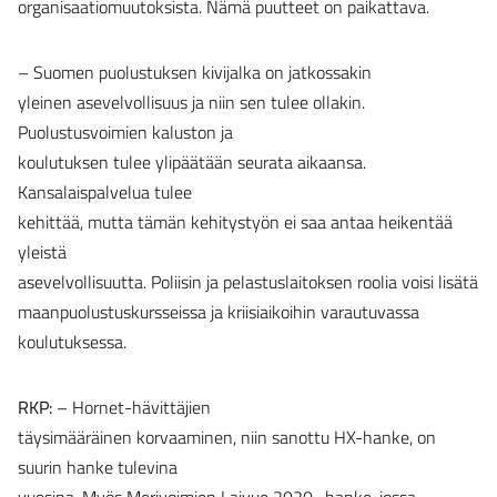
organisaatiomuutoksista. Nämä puutteet on paikattava.
– Suomen puolustuksen kivijalka on jatkossakin
yleinen asevelvollisuus ja niin sen tulee ollakin.
Puolustusvoimien kaluston ja
koulutuksen tulee ylipäätään seurata aikaansa.
Kansalaispalvelua tulee
kehittää, mutta tämän kehitystyön ei saa antaa heikentää
yleistä
asevelvollisuutta. Poliisin ja pelastuslaitoksen roolia voisi lisätä
maanpuolustuskursseissa ja kriisiaikoihin varautuvassa
koulutuksessa.
RKP:
– Hornet-hävittäjien
täysimääräinen korvaaminen, niin sanottu HX-hanke, on
suurin hanke tulevina