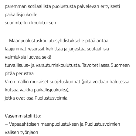
paremman sotilaallista puolustusta palvelevan erityisesti
paikallisjoukoille
suunnitellun koulutuksen.
– Maanpuolustuskoulutusyhdistykselle pitää antaa
laajemmat resurssit kehittää ja järjestää sotilaallisia
valmiuksia luovaa sekä
turvallisuus- ja varautumiskoulutusta. Tavoitetilassa Suomeen
pitää perustaa
Viron mallin mukaiset suojeluskunnat (joita voidaan halutessa
kutsua vaikka paikallisjoukoiksi),
jotka ovat osa Puolustusvoimia.
Vasemmistoliitto:
– Vapaaehtoisen maanpuolustuksen ja Puolustusvoimien
välisen työnjaon