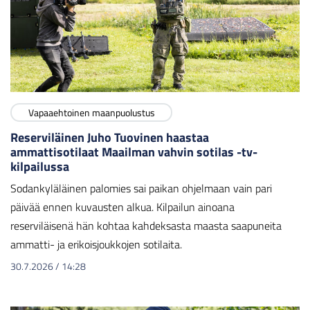
Vapaaehtoinen maanpuolustus
Reserviläinen Juho Tuovinen haastaa
ammattisotilaat Maailman vahvin sotilas -tv-
kilpailussa
Sodankyläläinen palomies sai paikan ohjelmaan vain pari
päivää ennen kuvausten alkua. Kilpailun ainoana
reserviläisenä hän kohtaa kahdeksasta maasta saapuneita
ammatti- ja erikoisjoukkojen sotilaita.
30.7.2026
/
14:28