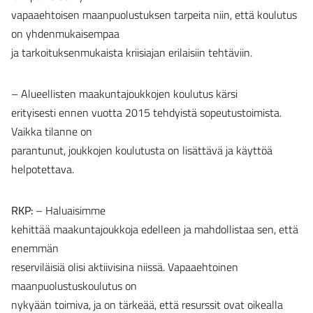
vapaaehtoisen maanpuolustuksen tarpeita niin, että koulutus
on yhdenmukaisempaa
ja tarkoituksenmukaista kriisiajan erilaisiin tehtäviin.
– Alueellisten maakuntajoukkojen koulutus kärsi
erityisesti ennen vuotta 2015 tehdyistä sopeutustoimista.
Vaikka tilanne on
parantunut, joukkojen koulutusta on lisättävä ja käyttöä
helpotettava.
RKP:
– Haluaisimme
kehittää maakuntajoukkoja edelleen ja mahdollistaa sen, että
enemmän
reserviläisiä olisi aktiivisina niissä. Vapaaehtoinen
maanpuolustuskoulutus on
nykyään toimiva, ja on tärkeää, että resurssit ovat oikealla