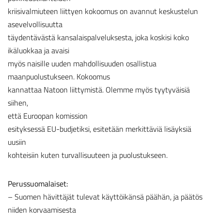
kriisivalmiuteen liittyen kokoomus on avannut keskustelun
asevelvollisuutta
täydentävästä kansalaispalveluksesta, joka koskisi koko
ikäluokkaa ja avaisi
myös naisille uuden mahdollisuuden osallistua
maanpuolustukseen. Kokoomus
kannattaa Natoon liittymistä. Olemme myös tyytyväisiä
siihen,
että Euroopan komission
esityksessä EU-budjetiksi, esitetään merkittäviä lisäyksiä
uusiin
kohteisiin kuten turvallisuuteen ja puolustukseen.
Perussuomalaiset:
– Suomen hävittäjät tulevat käyttöikänsä päähän, ja päätös
niiden korvaamisesta