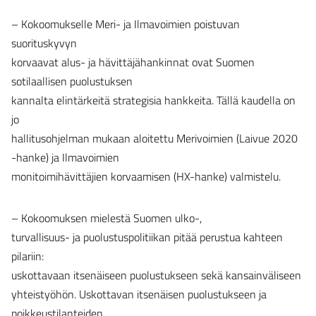
– Kokoomukselle Meri- ja Ilmavoimien poistuvan
suorituskyvyn
korvaavat alus- ja hävittäjähankinnat ovat Suomen
sotilaallisen puolustuksen
kannalta elintärkeitä strategisia hankkeita. Tällä kaudella on
jo
hallitusohjelman mukaan aloitettu Merivoimien (Laivue 2020
-hanke) ja Ilmavoimien
monitoimihävittäjien korvaamisen (HX-hanke) valmistelu.
– Kokoomuksen mielestä Suomen ulko-,
turvallisuus- ja puolustuspolitiikan pitää perustua kahteen
pilariin:
uskottavaan itsenäiseen puolustukseen sekä kansainväliseen
yhteistyöhön. Uskottavan itsenäisen puolustukseen ja
poikkeustilanteiden