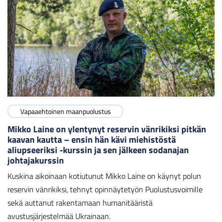
Vapaaehtoinen maanpuolustus
Mikko Laine on ylentynyt reservin vänrikiksi pitkän
kaavan kautta – ensin hän kävi miehistöstä
aliupseeriksi -kurssin ja sen jälkeen sodanajan
johtajakurssin
Kuskina aikoinaan kotiutunut Mikko Laine on käynyt polun
reservin vänrikiksi, tehnyt opinnäytetyön Puolustusvoimille
sekä auttanut rakentamaan humanitääristä
avustusjärjestelmää Ukrainaan.