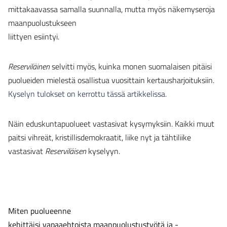
mittakaavassa samalla suunnalla, mutta myös näkemyseroja
maanpuolustukseen
liittyen esiintyi.
Reserviläinen
selvitti myös, kuinka monen suomalaisen pitäisi
puolueiden mielestä osallistua vuosittain kertausharjoituksiin.
Kyselyn tulokset on kerrottu tässä artikkelissa.
Näin eduskuntapuolueet vastasivat kysymyksiin. Kaikki muut
paitsi vihreät, kristillisdemokraatit, liike nyt ja tähtiliike
vastasivat
Reserviläisen
kyselyyn.
Miten puolueenne
kehittäisi vapaaehtoista maanpuolustustyötä ja -