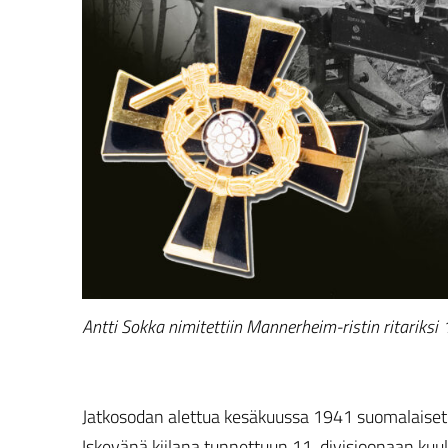
Antti Sokka nimitettiin Mannerheim-ristin ritariksi
Jatkosodan alettua kesäkuussa 1941 suomalaiset e
Iskevänä kiilana tunnettuun 11. divisioonaan kuu