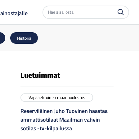
Etsi
ainostajalle
sivustolta
Historia
Luetuimmat
Vapaaehtoinen maanpuolustus
Reserviläinen Juho Tuovinen haastaa
ammattisotilaat Maailman vahvin
sotilas -tv-kilpailussa