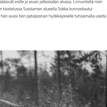
äsivät esille jo aivan jatkosodan alussa. Linnuntietä noin
n taistelussa Suistamon alueella Sokka kunnostautui
 hän avasi tien pataljoonan hyökkäykselle tuhoamalla useita