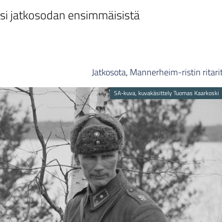
si jatkosodan ensimmäisistä
Jatkosota
,
Mannerheim-ristin ritari
SA-kuva, kuvakäsittely Tuomas Kaarkoski