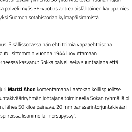
sä palveli myös 36-vuotias antrealaislähtöinen kauppamies
si yksi Suomen sotahistorian kylmäpäisimmistä
us. Sisällissodassa hän ehti toimia vapaaehtoisena
i joutui sittemmin vuonna 1944 luovuttamaan
perheessä kasvanut Sokka palveli sekä suuntaajana että
juri
Martti Ahon
komentamana Laatokan koillispuolitse
rjuntakivääriryhmän johtajana toimineella Sokan ryhmällä oli
n, lähes 50 kiloa painava, 20 mm panssarintorjuntakivääri
spiireissä lisänimellä ”norsupyssy”.