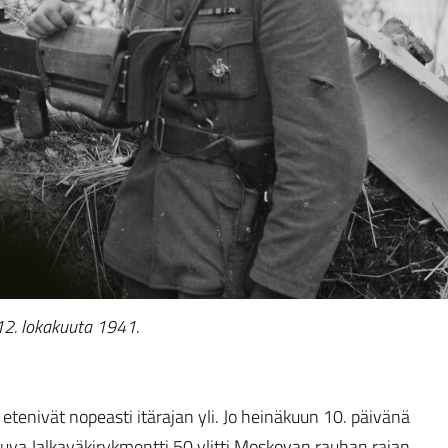
 12. lokakuuta 1941.
tenivät nopeasti itärajan yli. Jo heinäkuun 10. päivänä
luva Jalkaväkirykmentti 50 ylitti Moskovan rauhan rajan