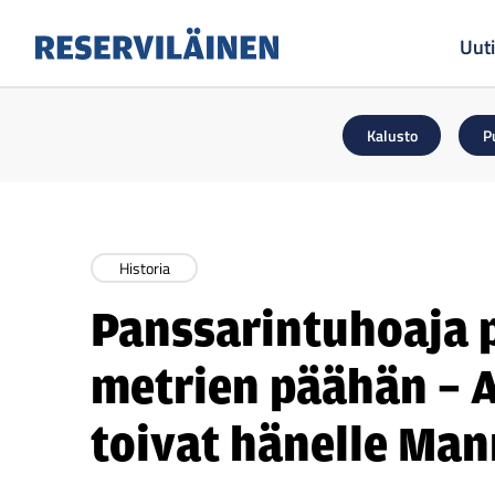
Uuti
Reserviläinen
Kalusto
P
Historia
Panssarintuhoaja 
metrien päähän – A
toivat hänelle Ma