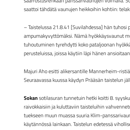
saarrostusrenkaan panssarivaunujen voimalla. So
saattoi tähdätä vaunujen heikkoihin kohtiin: telak
– Taistelussa 21.8.41 [Suvilahdessa] hän tuhosi ps
ampumakyvyttömäksi. Nämä hyökkäysvaunut muodo
tuhoutuminen tyrehdytti koko pataljoonan hyökkä
perusteluissa, joissa käytiin läpi hänen ansioitaa
Majuri Aho esitti alikersantille Mannerheim-ristiä,
Seuraavassa kuussa käydyn Prääsän taistelun jälk
Sokan
sotilasuran tunnetuin hetki koitti 8. syysk
raivokkaisiin ja kuluttaviin taisteluihin vahvenne
tuekseen muun muassa suuria Klim-panssarivaunu
käytännössä lainkaan. Taistelun edetessä vihollis