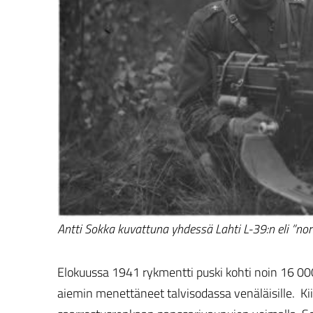
Antti Sokka kuvattuna yhdessä Lahti L-39:n eli ”n
Elokuussa 1941 rykmentti puski kohti noin 16 00
aiemin menettäneet talvisodassa venäläisille. Kii