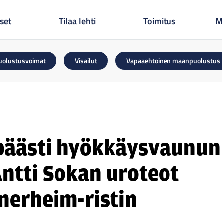
set
Tilaa lehti
Toimitus
M
uolustusvoimat
Visailut
Vapaaehtoinen maanpuolustus
päästi hyökkäysvaunun
ntti Sokan uroteot
nnerheim-ristin