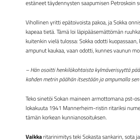
estäneet täydennysten saapumisen Petroskoin suun
Vihollinen yritti epätoivoista pakoa, ja Sokka o
kapeaa tietä. Tämä loi läpipääsemättömän ruuhkan,
kuitenkin vielä tulossa: Sokka odotti kuopassaan,
ampunut kaukaa, vaan odotti, kunnes vaunun moott
– Hän osoitti henkilökohtaista kylmäverisyyttä pä
kahden metrin päähän itsestään ja ampumalla sen sit
Teko sinetöi Sokan maineen armottomana pst-osaaj
lokakuuta 1941 Mannerheim-ristin ritariksi numero
tämän korkean kunnianosoituksen.
Vaikka
ritarinimitys teki Sokasta sankarin, sota ja