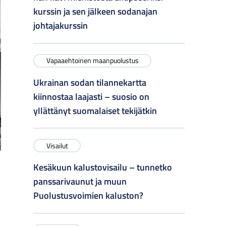
kurssin ja sen jälkeen sodanajan
johtajakurssin
Vapaaehtoinen maanpuolustus
Ukrainan sodan tilannekartta
kiinnostaa laajasti – suosio on
yllättänyt suomalaiset tekijätkin
Visailut
Kesäkuun kalustovisailu – tunnetko
panssarivaunut ja muun
Puolustusvoimien kaluston?