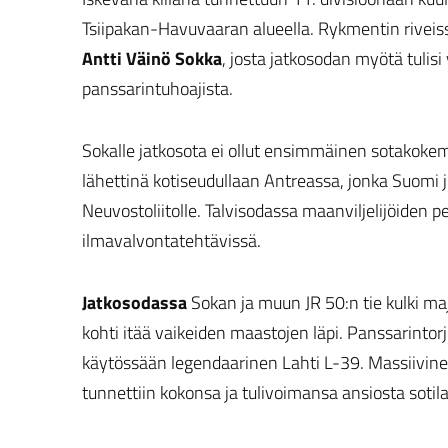
Tsiipakan-Havuvaaran alueella. Rykmentin riveis
Antti Väinö Sokka
, josta jatkosodan myötä tuli
panssarintuhoajista.
Sokalle
jatkosota ei ollut ensimmäinen sotakokem
lähettinä kotiseudullaan Antreassa, jonka Suom
Neuvostoliitolle. Talvisodassa maanviljelijöiden 
ilmavalvontatehtävissä.
Jatkosodassa
Sokan ja muun JR 50:n tie kulki ma
kohti itää vaikeiden maastojen läpi. Panssarinto
käytössään legendaarinen Lahti L-39. Massiivine
tunnettiin kokonsa ja tulivoimansa ansiosta sotila