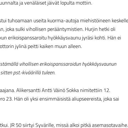
nalta ja venäläiset jäivät lopulta mottiin.
nnistui tuhoamaan useita kuorma-autoja miehistöineen keskell
 joka sulki vihollisen perääntymistien. Hurjin hetki oli
 kun erikoispanssaroitu hyökkäysvaunu jyräsi kohti. Hän ei
orin jylinä peitti kaiken muun alleen.
ästämällä vihollisen erikoispanssaroidun hyökkäysvaunun
ten pst.-kiväärillä tuleen.
ana. Alikersantti Antti Väinö Sokka nimitettiin 12.
 23. Hän oli yksi ensimmäisistä aliupseereista, joka sai
tkui. JR 50 siirtyi Syvärille, missä alkoi pitkä asemasotavaihe