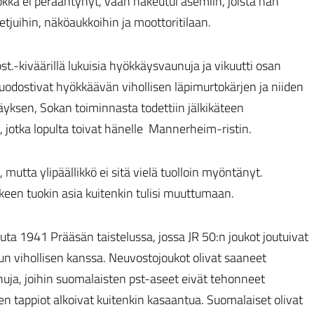
kka ei perääntynyt, vaan hakeutui asemiin, joista hän
etjuihin, näköaukkoihin ja moottoritilaan.
t.-kiväärillä lukuisia hyökkäysvaunuja ja vikuutti osan
stivat hyökkäävän vihollisen läpimurtokärjen ja niiden
yksen, Sokan toiminnasta todettiin jälkikäteen
n, jotka lopulta toivat hänelle Mannerheim-ristin.
 mutta ylipäällikkö ei sitä vielä tuolloin myöntänyt.
een tuokin asia kuitenkin tulisi muuttumaan.
uuta 1941 Prääsän taistelussa, jossa JR 50:n joukot joutuivat
tun vihollisen kanssa. Neuvostojoukot olivat saaneet
ja, joihin suomalaisten pst-aseet eivät tehonneet
en tappiot alkoivat kuitenkin kasaantua. Suomalaiset olivat