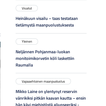
Visailut
Heinäkuun visailu – taas testataan
tietämystä maanpuolustuksesta
t
Yleinen
Neljännen Pohjanmaa-luokan
monitoimikorvetin köli laskettiin
Raumalla
Vapaaehtoinen maanpuolustus
Mikko Laine on ylentynyt reservin
vänrikiksi pitkän kaavan kautta – ensin
hän kävi miehistöstä aliupseeriksi -