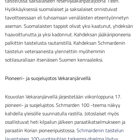
taistelussa saksalaiseen reservijääkäripataljoona 1:een.
Hyökkäyksessä suomalaiset ja saksalaiset onnistuivat
tavoitteessaan eli tuhoamaan venäläisten eteentyönnetyn
aseman. Suomalaisten tappiot olivat yksi kaatunut, yhdeksän
haavoittunutta ja yksi kadonnut. Kahdeksan jääkäripioneeria
palkittiin taistelusta rautaristillä. Kahdeksan Schmardenin
taistelun veteraaneista ylennettiin myöhemmin
sotilasurallaan itsenäisen Suomen kenraaleiksi.
Pioneeri- ja suojelujotos Vekaranjärvellä
Kouvolan Vekaranjärvellä järjestetään viikonloppuna 17.
pioneeri- ja suojelujotos. Schmarden 100 -teema näkyy
kahdella yleisölle suunnatulla rastilla. Jotoslaiset myös
osallistuvat heti kilpailun jälkeen paraatikatselmukseen ja
paraatiin Korian pioneeripuistossa.
Schmardenin taistelun
lauantaisen 100-vuotisjuhlan tarkempi ohjelma löytyy