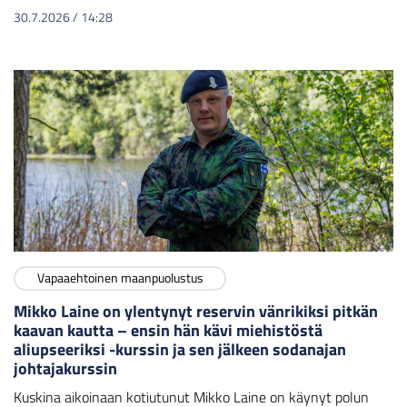
30.7.2026
/
14:28
Vapaaehtoinen maanpuolustus
Mikko Laine on ylentynyt reservin vänrikiksi pitkän
kaavan kautta – ensin hän kävi miehistöstä
aliupseeriksi -kurssin ja sen jälkeen sodanajan
johtajakurssin
Kuskina aikoinaan kotiutunut Mikko Laine on käynyt polun