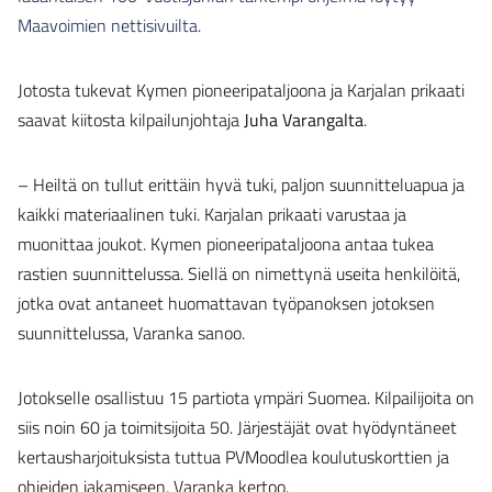
Maavoimien nettisivuilta.
Jotosta tukevat Kymen pioneeripataljoona ja Karjalan prikaati
saavat kiitosta kilpailunjohtaja
Juha Varangalta
.
– Heiltä on tullut erittäin hyvä tuki, paljon suunnitteluapua ja
kaikki materiaalinen tuki. Karjalan prikaati varustaa ja
muonittaa joukot. Kymen pioneeripataljoona antaa tukea
rastien suunnittelussa. Siellä on nimettynä useita henkilöitä,
jotka ovat antaneet huomattavan työpanoksen jotoksen
suunnittelussa, Varanka sanoo.
Jotokselle osallistuu 15 partiota ympäri Suomea. Kilpailijoita on
siis noin 60 ja toimitsijoita 50. Järjestäjät ovat hyödyntäneet
kertausharjoituksista tuttua PVMoodlea koulutuskorttien ja
ohjeiden jakamiseen, Varanka kertoo.