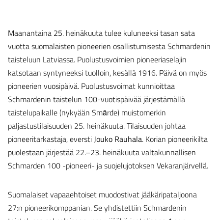
Maanantaina 25. heinäkuuta tulee kuluneeksi tasan sata
vuotta suomalaisten pioneerien osallistumisesta Schmardenin
taisteluun Latviassa. Puolustusvoimien pioneeriaselajin
katsotaan syntyneeksi tuolloin, kesällä 1916. Päivä on myös
pioneerien vuosipäivä. Puolustusvoimat kunnioittaa
Schmardenin taistelun 100-vuotispäivää järjestämällä
taistelupaikalle (nykyään Smārde) muistomerkin
paljastustilaisuuden 25. heinäkuuta. Tilaisuuden johtaa
pioneeritarkastaja, eversti
Jouko Rauhala
. Korian pioneerikilta
puolestaan järjestää 22.–23. heinäkuuta valtakunnallisen
Schmarden 100 -pioneeri- ja suojelujotoksen Vekaranjärvellä.
Suomalaiset vapaaehtoiset muodostivat jääkäripataljoona
27:n pioneerikomppanian. Se yhdistettiin Schmardenin