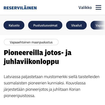
Valikko
Reserviläinen
Kalusto
Puolustusvoimat
Visailut
Vapaa
Vapaaehtoinen maanpuolustus
Pioneereilla jotos- ja
juhlaviikonloppu
Latviassa paljastetaan muistomerkki siellä taistelleiden
suomalaisten pioneerien kunniaksi. Kouvolassa
järjestetään pioneerijotos ja juhlitaan Korian
pioneeripuistossa.