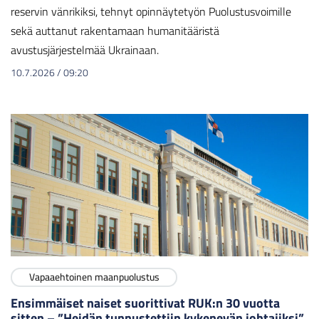
reservin vänrikiksi, tehnyt opinnäytetyön Puolustusvoimille
sekä auttanut rakentamaan humanitääristä
avustusjärjestelmää Ukrainaan.
10.7.2026
/
09:20
Vapaaehtoinen maanpuolustus
Ensimmäiset naiset suorittivat RUK:n 30 vuotta
sitten – ”Heidän tunnustettiin kykenevän johtajiksi”