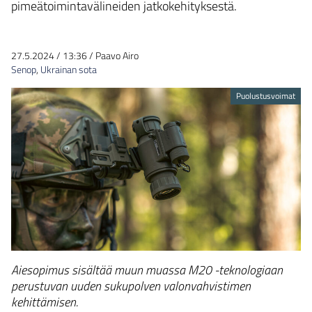
pimeätoimintavälineiden jatkokehityksestä.
27.5.2024
/
13:36
/
Paavo Airo
Senop
,
Ukrainan sota
Puolustusvoimat
Aiesopimus sisältää muun muassa M20 -teknologiaan
perustuvan uuden sukupolven valonvahvistimen
kehittämisen.