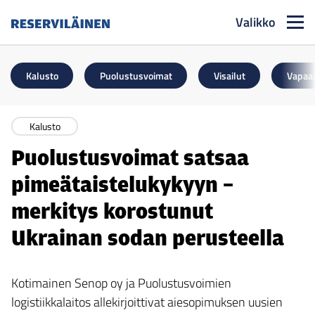
Valikko
Reserviläinen
Kalusto
Puolustusvoimat
Visailut
Vapaa
Kalusto
Puolustusvoimat satsaa
pimeätaistelukykyyn –
merkitys korostunut
Ukrainan sodan perusteella
Kotimainen Senop oy ja Puolustusvoimien
logistiikkalaitos allekirjoittivat aiesopimuksen uusien