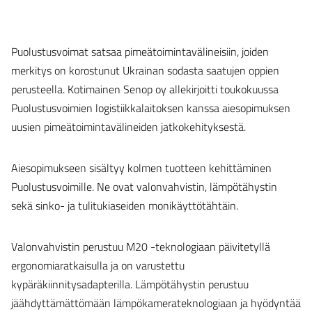
Puolustusvoimat satsaa pimeätoimintavälineisiin, joiden
merkitys on korostunut Ukrainan sodasta saatujen oppien
perusteella. Kotimainen Senop oy allekirjoitti toukokuussa
Puolustusvoimien logistiikkalaitoksen kanssa aiesopimuksen
uusien pimeätoimintavälineiden jatkokehityksestä.
Aiesopimukseen sisältyy kolmen tuotteen kehittäminen
Puolustusvoimille. Ne ovat valonvahvistin, lämpötähystin
sekä sinko- ja tulitukiaseiden monikäyttötähtäin.
Valonvahvistin perustuu M20 -teknologiaan päivitetyllä
ergonomiaratkaisulla ja on varustettu
kypäräkiinnitysadapterilla. Lämpötähystin perustuu
jäähdyttämättömään lämpökamerateknologiaan ja hyödyntää