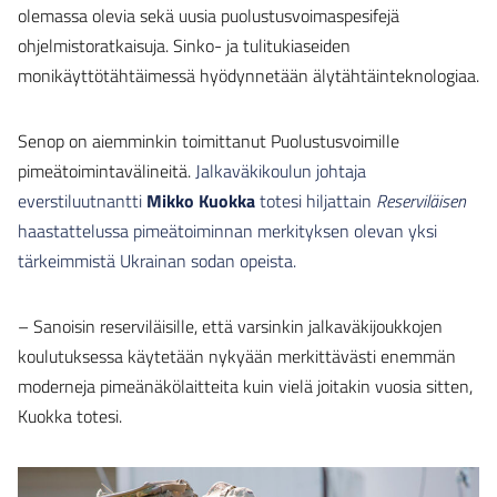
olemassa olevia sekä uusia puolustusvoimaspesifejä
ohjelmistoratkaisuja. Sinko- ja tulitukiaseiden
monikäyttötähtäimessä hyödynnetään älytähtäinteknologiaa.
Senop on aiemminkin toimittanut Puolustusvoimille
pimeätoimintavälineitä.
Jalkaväkikoulun johtaja
everstiluutnantti
Mikko Kuokka
totesi hiljattain
Reserviläisen
haastattelussa pimeätoiminnan merkityksen olevan yksi
tärkeimmistä Ukrainan sodan opeista.
– Sanoisin reserviläisille, että varsinkin jalkaväkijoukkojen
koulutuksessa käytetään nykyään merkittävästi enemmän
moderneja pimeänäkölaitteita kuin vielä joitakin vuosia sitten,
Kuokka totesi.