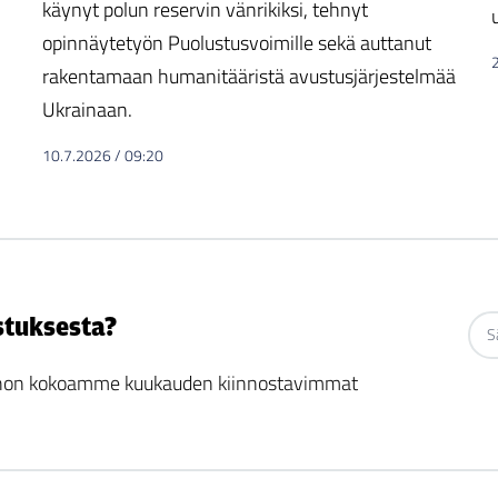
käynyt polun reservin vänrikiksi, tehnyt
opinnäytetyön Puolustusvoimille sekä auttanut
rakentamaan humanitääristä avustusjärjestelmää
Ukrainaan.
10.7.2026
/
09:20
stuksesta?
 johon kokoamme kuukauden kiinnostavimmat