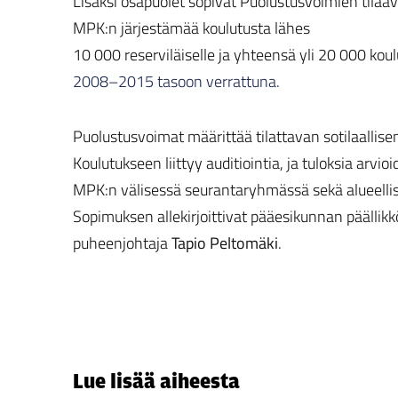
Lisäksi osapuolet sopivat Puolustusvoimien tilaav
MPK:n järjestämää koulutusta lähes
10 000 reserviläiselle ja yhteensä yli 20 000 kou
2008–2015 tasoon verrattuna.
Puolustusvoimat määrittää tilattavan sotilaallisen
Koulutukseen liittyy auditiointia, ja tuloksia arvi
MPK:n välisessä seurantaryhmässä sekä alueellises
Sopimuksen allekirjoittivat pääesikunnan päällik
puheenjohtaja
Tapio Peltomäki
.
Lue lisää aiheesta