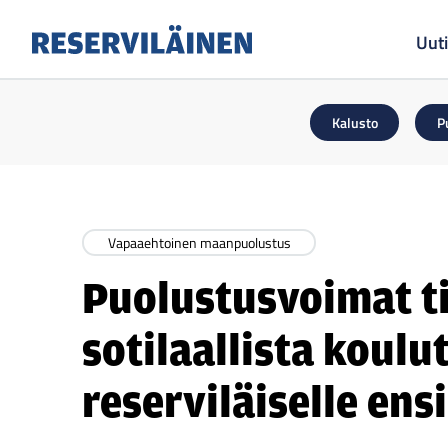
Uuti
Reserviläinen
Kalusto
P
Vapaaehtoinen maanpuolustus
Puolustusvoimat t
sotilaallista koulu
reserviläiselle ens