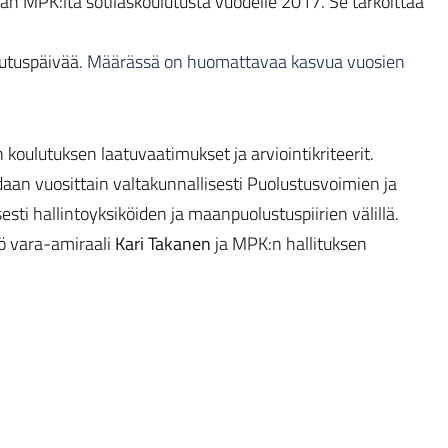
an MPK:lta sotilaskoulutusta vuodelle 2017. Se tarkoittaa
lutuspäivää.
Määrässä on huomattavaa kasvua vuosien
 koulutuksen laatuvaatimukset ja arviointikriteerit.
oidaan vuosittain valtakunnallisesti Puolustusvoimien ja
ti hallintoyksiköiden ja maanpuolustuspiirien välillä.
kö vara-amiraali
Kari Takanen
ja MPK:n hallituksen