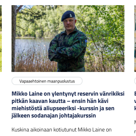
Vapaaehtoinen maanpuolustus
Mikko Laine on ylentynyt reservin vänrikiksi
pitkän kaavan kautta – ensin hän kävi
miehistöstä aliupseeriksi -kurssin ja sen
jälkeen sodanajan johtajakurssin
Kuskina aikoinaan kotiutunut Mikko Laine on