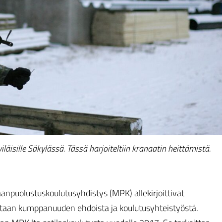
äisille Säkylässä. Tässä harjoiteltiin kranaatin heittämistä.
npuolustuskoulutusyhdistys (MPK) allekirjoittivat
taan kumppanuuden ehdoista ja koulutusyhteistyöstä.