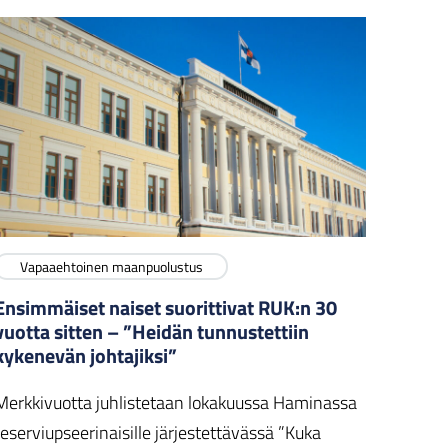
Vapaaehtoinen maanpuolustus
Ensimmäiset naiset suorittivat RUK:n 30
vuotta sitten – ”Heidän tunnustettiin
kykenevän johtajiksi”
Merkkivuotta juhlistetaan lokakuussa Haminassa
reserviupseerinaisille järjestettävässä ”Kuka