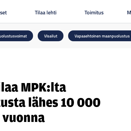
set
Tilaa lehti
Toimitus
M
uolustusvoimat
Visailut
Vapaaehtoinen maanpuolustus
ilaa MPK:lta
tusta lähes 10 000
i vuonna