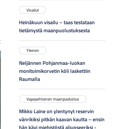
s
Visailut
Heinäkuun visailu – taas testataan
tietämystä maanpuolustuksesta
K
Yleinen
Neljännen Pohjanmaa-luokan
monitoimikorvetin köli laskettiin
Raumalla
Vapaaehtoinen maanpuolustus
Mikko Laine on ylentynyt reservin
vänrikiksi pitkän kaavan kautta – ensin
hän kävi miehistöstä aliupseeriksi -