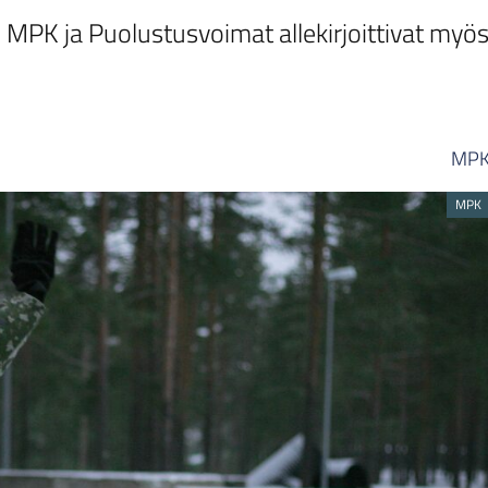
 MPK ja Puolustusvoimat allekirjoittivat myö
MP
MPK