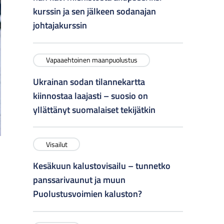
kurssin ja sen jälkeen sodanajan
johtajakurssin
Vapaaehtoinen maanpuolustus
Ukrainan sodan tilannekartta
kiinnostaa laajasti – suosio on
yllättänyt suomalaiset tekijätkin
Visailut
Kesäkuun kalustovisailu – tunnetko
panssarivaunut ja muun
Puolustusvoimien kaluston?