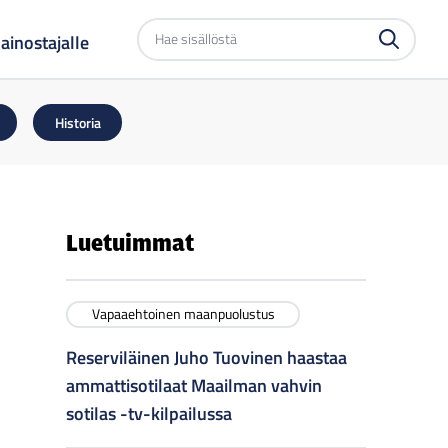
Etsi
ainostajalle
sivustolta
Historia
Luetuimmat
Vapaaehtoinen maanpuolustus
Reserviläinen Juho Tuovinen haastaa
ammattisotilaat Maailman vahvin
sotilas -tv-kilpailussa