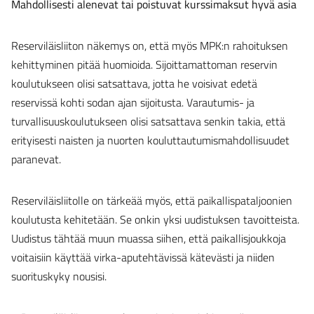
Mahdollisesti alenevat tai poistuvat kurssimaksut hyvä asia
Reserviläisliiton näkemys on, että myös MPK:n rahoituksen
kehittyminen pitää huomioida. Sijoittamattoman reservin
koulutukseen olisi satsattava, jotta he voisivat edetä
reservissä kohti sodan ajan sijoitusta. Varautumis- ja
turvallisuuskoulutukseen olisi satsattava senkin takia, että
erityisesti naisten ja nuorten kouluttautumismahdollisuudet
paranevat.
Reserviläisliitolle on tärkeää myös, että paikallispataljoonien
koulutusta kehitetään. Se onkin yksi uudistuksen tavoitteista.
Uudistus tähtää muun muassa siihen, että paikallisjoukkoja
voitaisiin käyttää virka-aputehtävissä kätevästi ja niiden
suorituskyky nousisi.