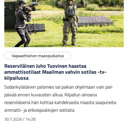
Vapaaehtoinen maanpuolustus
Reserviläinen Juho Tuovinen haastaa
ammattisotilaat Maailman vahvin sotilas -tv-
kilpailussa
Sodankyläläinen palomies sai paikan ohjelmaan vain pari
päivää ennen kuvausten alkua. Kilpailun ainoana
reserviläisenä hän kohtaa kahdeksasta maasta saapuneita
ammatti- ja erikoisjoukkojen sotilaita.
30.7.2026
/
14:28