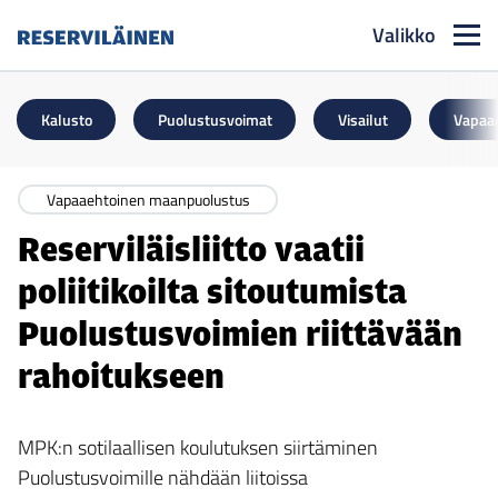
Valikko
Reserviläinen
Kalusto
Puolustusvoimat
Visailut
Vapaa
Vapaaehtoinen maanpuolustus
Reserviläisliitto vaatii
poliitikoilta sitoutumista
Puolustusvoimien riittävään
rahoitukseen
MPK:n sotilaallisen koulutuksen siirtäminen
Puolustusvoimille nähdään liitoissa