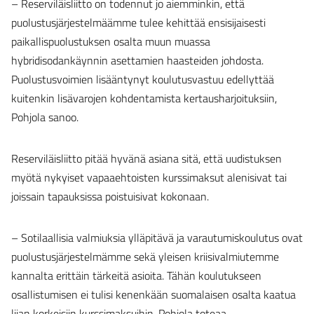
– Reserviläisliitto on todennut jo aiemminkin, että
puolustusjärjestelmäämme tulee kehittää ensisijaisesti
paikallispuolustuksen osalta muun muassa
hybridisodankäynnin asettamien haasteiden johdosta.
Puolustusvoimien lisääntynyt koulutusvastuu edellyttää
kuitenkin lisävarojen kohdentamista kertausharjoituksiin,
Pohjola sanoo.
Reserviläisliitto pitää hyvänä asiana sitä, että uudistuksen
myötä nykyiset vapaaehtoisten kurssimaksut alenisivat tai
joissain tapauksissa poistuisivat kokonaan.
– Sotilaallisia valmiuksia ylläpitävä ja varautumiskoulutus ovat
puolustusjärjestelmämme sekä yleisen kriisivalmiutemme
kannalta erittäin tärkeitä asioita. Tähän koulutukseen
osallistumisen ei tulisi kenenkään suomalaisen osalta kaatua
liian korkeisiin kurssimaksuihin, Pohjola toteaa.