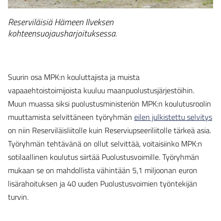
Reserviläisiä Hämeen Ilveksen
kohteensuojausharjoituksessa.
Suurin osa MPK:n kouluttajista ja muista
vapaaehtoistoimijoista kuuluu maanpuolustusjärjestöihin.
Muun muassa siksi puolustusministeriön MPK:n koulutusroolin
muuttamista selvittäneen työryhmän
eilen julkistettu selvitys
on niin Reserviläisliitolle kuin Reserviupseeriliitolle tärkeä asia.
Työryhmän tehtävänä on ollut selvittää, voitaisiinko MPK:n
sotilaallinen koulutus siirtää Puolustusvoimille. Työryhmän
mukaan se on mahdollista vähintään 5,1 miljoonan euron
lisärahoituksen ja 40 uuden Puolustusvoimien työntekijän
turvin.