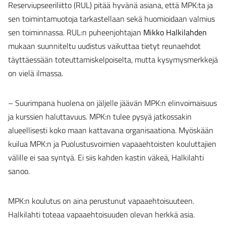
Reserviupseeriliitto (RUL) pitää hyvänä asiana, että MPK:ta ja
sen toimintamuotoja tarkastellaan sekä huomioidaan valmius
sen toiminnassa. RUL:n puheenjohtajan
Mikko Halkilahden
mukaan suunniteltu uudistus vaikuttaa tietyt reunaehdot
täyttäessään toteuttamiskelpoiselta, mutta kysymysmerkkejä
on vielä ilmassa.
– Suurimpana huolena on jäljelle jäävän MPK:n elinvoimaisuus
ja kurssien haluttavuus. MPK:n tulee pysyä jatkossakin
alueellisesti koko maan kattavana organisaationa. Myöskään
kuilua MPK:n ja Puolustusvoimien vapaaehtoisten kouluttajien
välille ei saa syntyä. Ei siis kahden kastin väkeä, Halkilahti
sanoo.
MPK:n koulutus on aina perustunut vapaaehtoisuuteen.
Halkilahti toteaa vapaaehtoisuuden olevan herkkä asia.