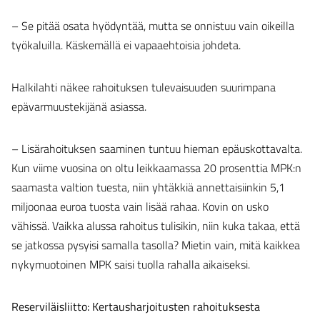
– Se pitää osata hyödyntää, mutta se onnistuu vain oikeilla
työkaluilla. Käskemällä ei vapaaehtoisia johdeta.
Halkilahti näkee rahoituksen tulevaisuuden suurimpana
epävarmuustekijänä asiassa.
– Lisärahoituksen saaminen tuntuu hieman epäuskottavalta.
Kun viime vuosina on oltu leikkaamassa 20 prosenttia MPK:n
saamasta valtion tuesta, niin yhtäkkiä annettaisiinkin 5,1
miljoonaa euroa tuosta vain lisää rahaa. Kovin on usko
vähissä. Vaikka alussa rahoitus tulisikin, niin kuka takaa, että
se jatkossa pysyisi samalla tasolla? Mietin vain, mitä kaikkea
nykymuotoinen MPK saisi tuolla rahalla aikaiseksi.
Reserviläisliitto: Kertausharjoitusten rahoituksesta