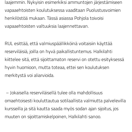
laajemmin. Nykyisin esimerkiksi ammuntojen järjestämiseen
vapaaehtoisten koulutuksessa vaaditaan Puolustusvoimien
henkilöstöä mukaan. Tässä asiassa Pohjola toivoisi
vapaaehtoisten valtuuksia laajennettavan.
RUL esittää, että valmiuspäällikköinä voitaisiin käyttää
reserviläisiä, joilla on hyvä paikallistuntemus. Halkilahti
kiittelee sitä, että sijoittamaton reservi on otettu esityksessä
hyvin huomioon, mutta toteaa, ettei sen koulutuksen
merkitystä voi aliarvioida.
– Jokaisella reserviläisellä tulee olla mahdollisuus
omaehtoisesti kouluttautua sotilaallista valmiutta palvelevilla
kursseilla ja sitä kautta saada myös sodan ajan sijoitus, jos
muuten on sijoittamiskelpoinen, Halkilahti sanoo.