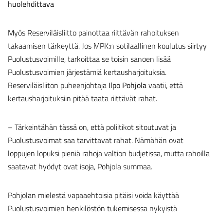
huolehdittava
Myös Reserviläisliitto painottaa riittävän rahoituksen
takaamisen tärkeyttä. Jos MPK:n sotilaallinen koulutus siirtyy
Puolustusvoimille, tarkoittaa se toisin sanoen lisää
Puolustusvoimien järjestämiä kertausharjoituksia.
Reserviläisliiton puheenjohtaja
Ilpo Pohjola
vaatii, että
kertausharjoituksiin pitää taata riittävät rahat.
– Tärkeintähän tässä on, että poliitikot sitoutuvat ja
Puolustusvoimat saa tarvittavat rahat. Nämähän ovat
loppujen lopuksi pieniä rahoja valtion budjetissa, mutta rahoilla
saatavat hyödyt ovat isoja, Pohjola summaa.
Pohjolan mielestä vapaaehtoisia pitäisi voida käyttää
Puolustusvoimien henkilöstön tukemisessa nykyistä