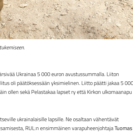
 tukemiseen.
kärsivää Ukrainaa 5 000 euron avustussummalla. Liiton
tus oli päätöksessään yksimielinen. Liitto päätti jakaa 5 00
in ollen sekä Pelastakaa lapset ry että Kirkon ulkomaanapu
seville ukrainalaisille lapsille. Ne osaltaan vähentävät
jaksamisesta, RUL:n ensimmäinen varapuheenjohtaja
Tuomas