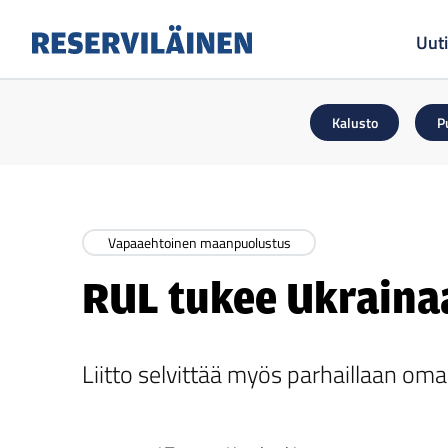
Uuti
Reserviläinen
Kalusto
P
Vapaaehtoinen maanpuolustus
RUL tukee Ukrainaa
Liitto selvittää myös parhaillaan oma