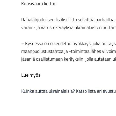
Kuusivaara
kertoo.
Rahalahjoituksen lisäksi liitto selvittää parhaill
varain- ja varustekeräyksiä ukrainalaisten auttam
– Kyseessä on oikeudeton hyökkäys, joka on täysi
maanpuolustustahtoa ja -toimintaa lähes ylivoimai
jäseniä osallistumaan keräyksiin, jolla autetaan uk
Lue myös:
Kuinka auttaa ukrainalaisia? Katso lista eri avust