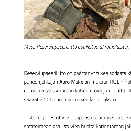
Myös Reserviupseeriliitto osallistuu ukrainalaisten
Reserviupseeriliitto on päättänyt tukea sodasta 
puheenjohtajan
Aaro Mäkelän
mukaan RUL:n halli
euron avustussumman kahden toimijan kautta. Nä
saavat 2 500 euron suuruisen lahjoituksen.
– Nämä järjestöt vievät apunsa suoraan sitä tarvit
sotatoimeen osallistuvien huolta kotirintaman 