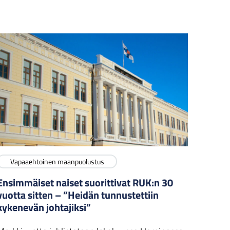
Vapaaehtoinen maanpuolustus
Ensimmäiset naiset suorittivat RUK:n 30
vuotta sitten – ”Heidän tunnustettiin
kykenevän johtajiksi”