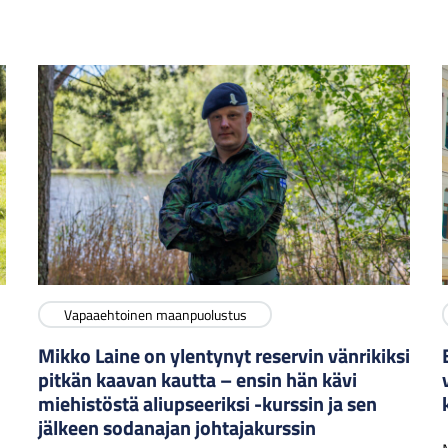
Vapaaehtoinen maanpuolustus
Mikko Laine on ylentynyt reservin vänrikiksi
pitkän kaavan kautta – ensin hän kävi
miehistöstä aliupseeriksi -kurssin ja sen
jälkeen sodanajan johtajakurssin