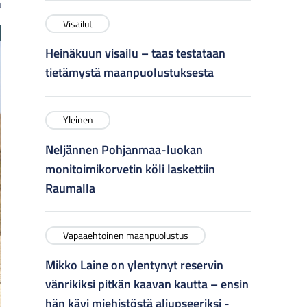
a
Visailut
Heinäkuun visailu – taas testataan
tietämystä maanpuolustuksesta
Yleinen
Neljännen Pohjanmaa-luokan
monitoimikorvetin köli laskettiin
Raumalla
Vapaaehtoinen maanpuolustus
Mikko Laine on ylentynyt reservin
vänrikiksi pitkän kaavan kautta – ensin
hän kävi miehistöstä aliupseeriksi -