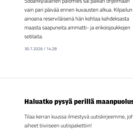
Sodankyläläinen palomies sai paikan ohjelmaan
vain pari päivää ennen kuvausten alkua. Kilpailun
ainoana reserviläisenä hän kohtaa kahdeksasta
maasta saapuneita ammatti- ja erikoisjoukkojen
sotilaita.
30.7.2026
/
14:28
Haluatko pysyä perillä maanpuolu
Tilaa kerran kuussa ilmestyvä uutiskirjeemme,
aiheet tiiviiseen uutispakettiin!