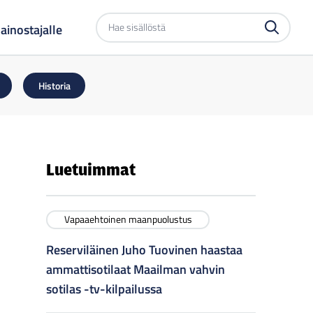
Etsi
ainostajalle
sivustolta
Historia
Luetuimmat
Vapaaehtoinen maanpuolustus
Reserviläinen Juho Tuovinen haastaa
ammattisotilaat Maailman vahvin
sotilas -tv-kilpailussa