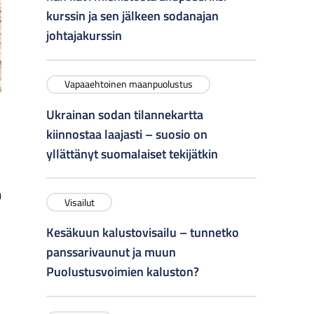
kurssin ja sen jälkeen sodanajan
johtajakurssin
Vapaaehtoinen maanpuolustus
Ukrainan sodan tilannekartta
kiinnostaa laajasti – suosio on
yllättänyt suomalaiset tekijätkin
0
Visailut
Kesäkuun kalustovisailu – tunnetko
panssarivaunut ja muun
Puolustusvoimien kaluston?