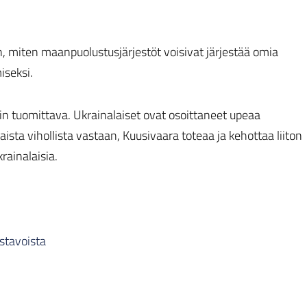
aan, miten maanpuolustusjärjestöt voisivat järjestää omia
iseksi.
n tuomittava. Ukrainalaiset ovat osoittaneet upeaa
sta vihollista vastaan, Kuusivaara toteaa ja kehottaa liiton
rainalaisia.
ustavoista