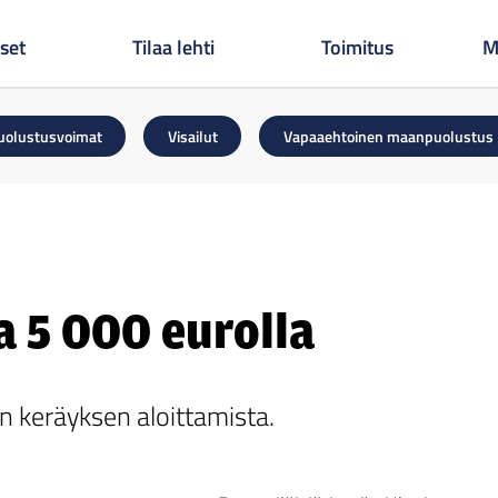
set
Tilaa lehti
Toimitus
M
uolustusvoimat
Visailut
Vapaaehtoinen maanpuolustus
 5 000 eurolla
n keräyksen aloittamista.