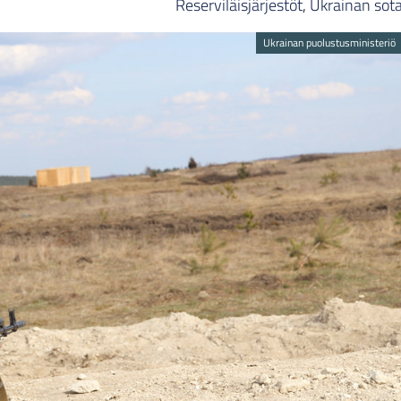
Reserviläisjärjestöt
,
Ukrainan sot
Ukrainan puolustusministeriö