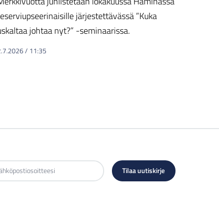
Merkkivuotta juhlistetaan lokakuussa Haminassa
reserviupseerinaisille järjestettävässä ”Kuka
uskaltaa johtaa nyt?” -seminaarissa.
2.7.2026
/
11:35