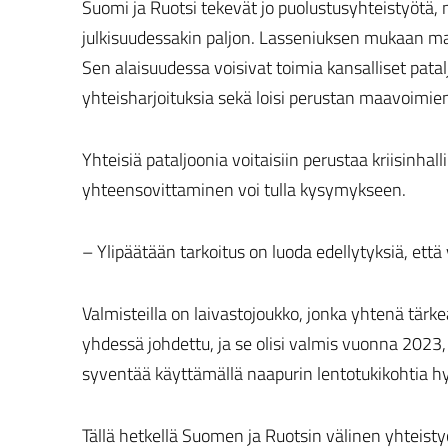
Suomi ja Ruotsi tekevät jo puolustusyhteistyötä,
julkisuudessakin paljon. Lasseniuksen mukaan ma
Sen alaisuudessa voisivat toimia kansalliset pata
yhteisharjoituksia sekä loisi perustan maavoimien
Yhteisiä pataljoonia voitaisiin perustaa kriisinha
yhteensovittaminen voi tulla kysymykseen.
– Ylipäätään tarkoitus on luoda edellytyksiä, että
Valmisteilla on laivastojoukko, jonka yhtenä tärke
yhdessä johdettu, ja se olisi valmis vuonna 2023,
syventää käyttämällä naapurin lentotukikohtia hy
Tällä hetkellä Suomen ja Ruotsin välinen yhteis