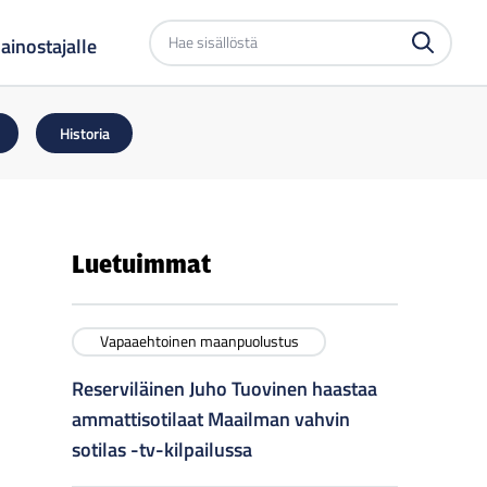
Etsi
ainostajalle
sivustolta
Historia
Luetuimmat
Vapaaehtoinen maanpuolustus
Reserviläinen Juho Tuovinen haastaa
ammattisotilaat Maailman vahvin
sotilas -tv-kilpailussa