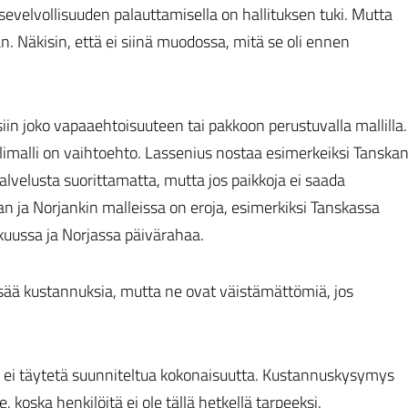
asevelvollisuuden palauttamisella on hallituksen tuki. Mutta
n. Näkisin, että ei siinä muodossa, mitä se oli ennen
iin joko vapaaehtoisuuteen tai pakkoon perustuvalla mallilla.
imalli on vaihtoehto. Lassenius nostaa esimerkeiksi Tanska
 palvelusta suorittamatta, mutta jos paikkoja ei saada
n ja Norjankin malleissa on eroja, esimerkiksi Tanskassa
kuussa ja Norjassa päivärahaa.
isää kustannuksia, mutta ne ovat väistämättömiä, jos
n, ei täytetä suunniteltua kokonaisuutta. Kustannuskysymys
 koska henkilöitä ei ole tällä hetkellä tarpeeksi.