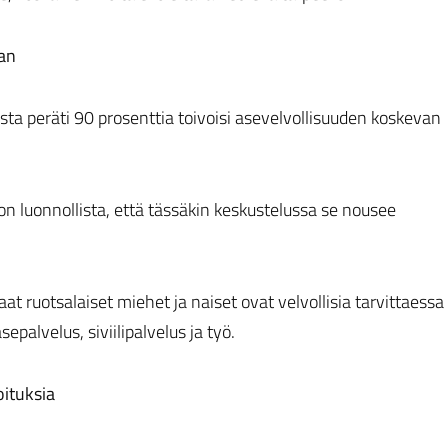
aan
a peräti 90 prosenttia toivoisi asevelvollisuuden koskevan
 on luonnollista, että tässäkin keskustelussa se nousee
at ruotsalaiset miehet ja naiset ovat velvollisia tarvittaessa
alvelus, siviilipalvelus ja työ.
oituksia