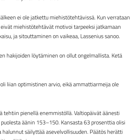
älkeen ei ole jatkettu miehistötehtävissä. Kun verrataan
 eivät miehistötehtävät motivoi tarpeeksi jatkamaan
tkaisu, ja sitouttaminen on vaikeaa, Lassenius sanoo.
 hakijoiden löytäminen on ollut ongelmallista. Ketä
i liian optimistinen arvio, eikä ammattiarmeija ole
 tehtiin pienellä enemmistöllä. Valtiopäivät äänesti
uolesta äänin 153–150. Kansasta 63 prosenttia olisi
halunnut säilyttää asevelvollisuuden. Päätös herätti