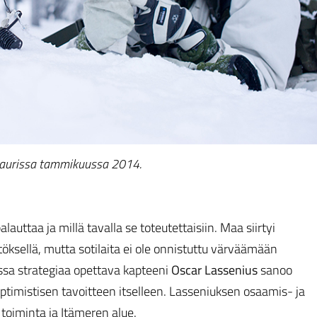
dsjaurissa tammikuussa 2014.
lauttaa ja millä tavalla se toteutettaisiin. Maa siirtyi
ksellä, mutta sotilaita ei ole onnistuttu värväämään
ssa strategiaa opettava kapteeni
Oscar Lassenius
sanoo
timistisen tavoitteen itselleen. Lasseniuksen osaamis- ja
oiminta ja Itämeren alue.