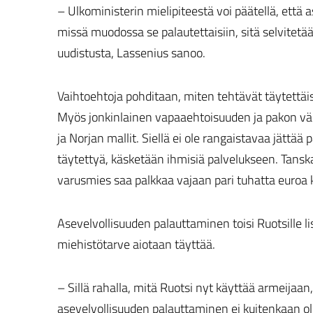
– Ulkoministerin mielipiteestä voi päätellä, että 
missä muodossa se palautettaisiin, sitä selvitetää
uudistusta, Lassenius sanoo.
Vaihtoehtoja pohditaan, miten tehtävät täytettäis
Myös jonkinlainen vapaaehtoisuuden ja pakon väl
ja Norjan mallit. Siellä ei ole rangaistavaa jättää
täytettyä, käsketään ihmisiä palvelukseen. Tanska
varusmies saa palkkaa vajaan pari tuhatta euroa 
Asevelvollisuuden palauttaminen toisi Ruotsille l
miehistötarve aiotaan täyttää.
– Sillä rahalla, mitä Ruotsi nyt käyttää armeijaa
asevelvollisuuden palauttaminen ei kuitenkaan ole,