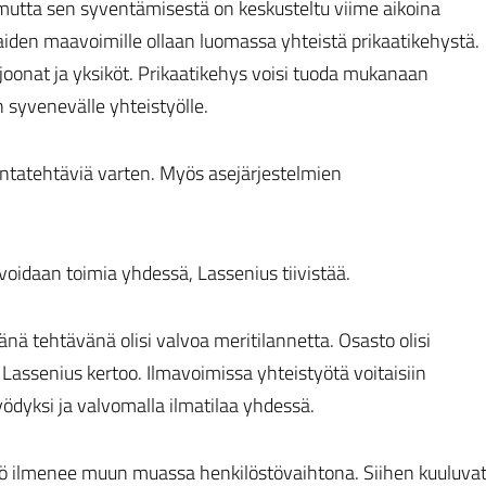
 mutta sen syventämisestä on keskusteltu viime aikoina
iden maavoimille ollaan luomassa yhteistä prikaatikehystä.
ljoonat ja yksiköt. Prikaatikehys voisi tuoda mukanaan
 syvenevälle yhteistyölle.
llintatehtäviä varten. Myös asejärjestelmien
 voidaan toimia yhdessä, Lassenius tiivistää.
änä tehtävänä olisi valvoa meritilannetta. Osasto olisi
 Lassenius kertoo. Ilmavoimissa yhteistyötä voitaisiin
ödyksi ja valvomalla ilmatilaa yhdessä.
työ ilmenee muun muassa henkilöstövaihtona. Siihen kuuluva