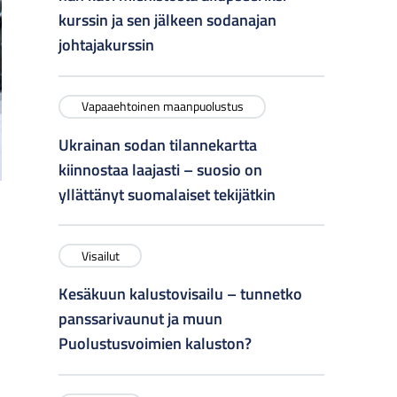
kurssin ja sen jälkeen sodanajan
johtajakurssin
Vapaaehtoinen maanpuolustus
Ukrainan sodan tilannekartta
kiinnostaa laajasti – suosio on
yllättänyt suomalaiset tekijätkin
Visailut
Kesäkuun kalustovisailu – tunnetko
panssarivaunut ja muun
Puolustusvoimien kaluston?