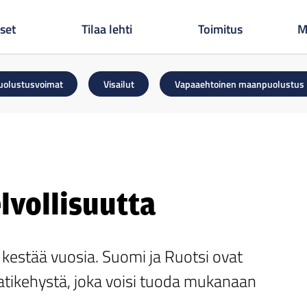
set
Tilaa lehti
Toimitus
M
uolustusvoimat
Visailut
Vapaaehtoinen maanpuolustus
lvollisuutta
kestää vuosia. Suomi ja Ruotsi ovat
atikehystä, joka voisi tuoda mukanaan