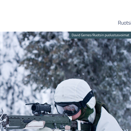
Ruots
David Gernes/Ruotsin puolustusvoimat