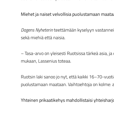
Miehet ja naiset velvollisia puolustamaan maat
Dagens Nyheterin
teettämään kyselyyn vastanneist
sekä miehiä että naisia.
– Tasa-arvo on yleisesti Ruotsissa tärkeä asia, ja
mukaan, Lassenius toteaa.
Ruotsin laki sanoo jo nyt, että kaikki 16–70-vuotia
puolustamaan maataan. Vaihtoehtoja on kolme: asep
Yhteinen prikaatikehys mahdollistaisi yhteisharj