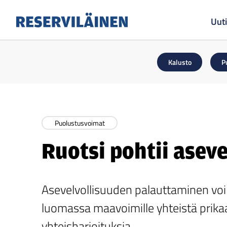
Uuti
Reserviläinen
Kalusto
P
Puolustusvoimat
Ruotsi pohtii aseve
Asevelvollisuuden palauttaminen voi 
luomassa maavoimille yhteistä prika
yhteisharjoituksia.