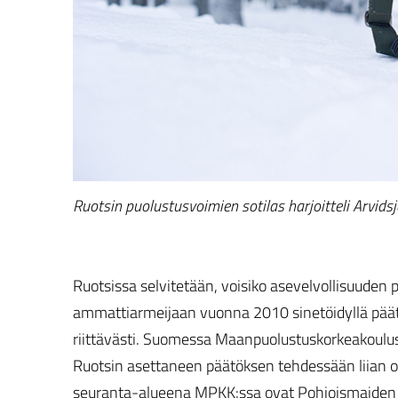
Ruotsin puolustusvoimien sotilas harjoitteli Arvi
Ruotsissa selvitetään, voisiko asevelvollisuuden pa
ammattiarmeijaan vuonna 2010 sinetöidyllä päätö
riittävästi. Suomessa Maanpuolustuskorkeakoulu
Ruotsin asettaneen päätöksen tehdessään liian op
seuranta-alueena MPKK:ssa ovat Pohjoismaiden t