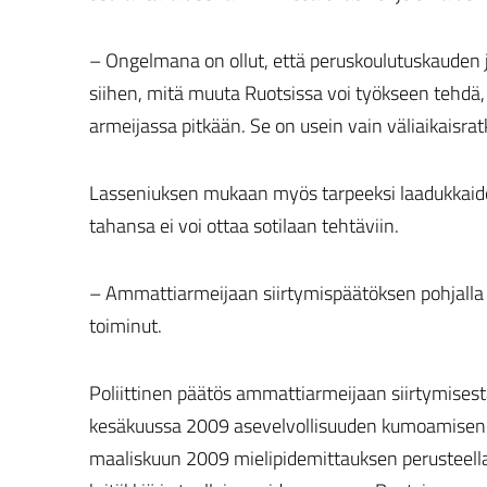
– Ongelmana on ollut, että peruskoulutuskauden j
siihen, mitä muuta Ruotsissa voi työkseen tehdä,
armeijassa pitkään. Se on usein vain väliaikaisra
Lasseniuksen mukaan myös tarpeeksi laadukkaiden
tahansa ei voi ottaa sotilaan tehtäviin.
– Ammattiarmeijaan siirtymispäätöksen pohjalla ol
toiminut.
Poliittinen päätös ammattiarmeijaan siirtymisestä
kesäkuussa 2009 asevelvollisuuden kumoamisen p
maaliskuun 2009 mielipidemittauksen perusteella 