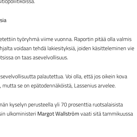
tiopoliitikoissa.
sia
tettiin työryhmä viime vuonna. Raportin pitää olla valmis
lta voidaan tehdä lakiesityksiä, joiden käsitteleminen vie
sissa on taas asevelvollisuus.
velvollisuutta palautettua. Voi olla, että jos oikein kova
, mutta se on epätodennäköistä, Lassenius arvelee.
män kyselyn perusteella yli 70 prosenttia ruotsalaisista
in ulkoministeri
Margot Wallstr
öm
vaati sitä tammikuussa