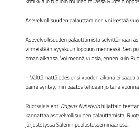
kritiikkiä jo tuolloin muiden muassa Ruotsin opposi
Asevelvollisuuden palauttaminen voi kestää vuo
Asevelvollisuuden palauttamista selvittämään ase
viimeistään syyskuun loppuun mennessä. Sen pohja
oman aikansa. Voi mennä vuosia, ennen kuin Ruot
– Välttämättä edes ensi vuoden aikana ei saada ase
paine syntyy, niin päätös tehdään jo tänä vuonna
Ruotsalaislehti
Dagens Nyheterin
hiljattain teettä
kannattaa asevelvollisuuden palauttamista. Ruots
järjestetyssä Sälenin puolustusseminaarissa.