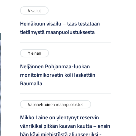
Visailut
i
Heinäkuun visailu – taas testataan
tietämystä maanpuolustuksesta
Yleinen
Neljännen Pohjanmaa-luokan
monitoimikorvetin köli laskettiin
Raumalla
Vapaaehtoinen maanpuolustus
Mikko Laine on ylentynyt reservin
vänrikiksi pitkän kaavan kautta – ensin
hän kävi miehistöstä aliupseeriksi -