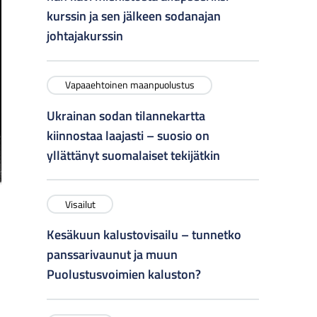
kurssin ja sen jälkeen sodanajan
johtajakurssin
Vapaaehtoinen maanpuolustus
Ukrainan sodan tilannekartta
kiinnostaa laajasti – suosio on
yllättänyt suomalaiset tekijätkin
Visailut
Kesäkuun kalustovisailu – tunnetko
panssarivaunut ja muun
Puolustusvoimien kaluston?