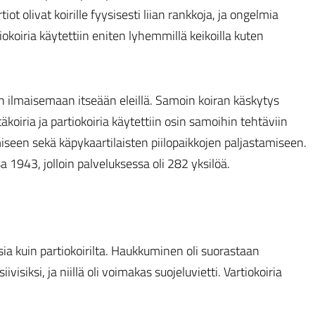
ot olivat koirille fyysisesti liian rankkoja, ja ongelmia
okoiria käytettiin eniten lyhemmillä keikoilla kuten
tiin ilmaisemaan itseään eleillä. Samoin koiran käskytys
ntäkoiria ja partiokoiria käytettiin osin samoihin tehtäviin
iseen sekä käpykaartilaisten piilopaikkojen paljastamiseen.
 1943, jolloin palveluksessa oli 282 yksilöä.
ia kuin partiokoirilta. Haukkuminen oli suorastaan
visiksi, ja niillä oli voimakas suojeluvietti. Vartiokoiria