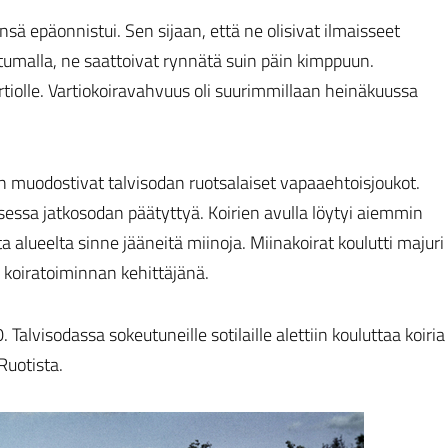
sä epäonnistui. Sen sijaan, että ne olisivat ilmaisseet
utumalla, ne saattoivat rynnätä suin päin kimppuun.
partiolle. Vartiokoiravahvuus oli suurimmillaan heinäkuussa
en muodostivat talvisodan ruotsalaiset vapaaehtoisjoukot.
sessa jatkosodan päätyttyä. Koirien avulla löytyi aiemmin
 alueelta sinne jääneitä miinoja. Miinakoirat koulutti majuri
n koiratoiminnan kehittäjänä.
Talvisodassa sokeutuneille sotilaille alettiin kouluttaa koiria
Ruotista.