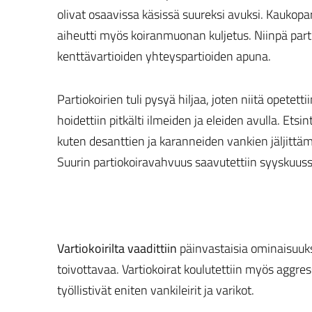
olivat osaavissa käsissä suureksi avuksi. Kaukoparti
aiheutti myös koiranmuonan kuljetus. Niinpä parti
kenttävartioiden yhteyspartioiden apuna.
Partiokoirien tuli pysyä hiljaa, joten niitä opetet
hoidettiin pitkälti ilmeiden ja eleiden avulla. Etsi
kuten desanttien ja karanneiden vankien jäljittäm
Suurin partiokoiravahvuus saavutettiin syyskuussa
Vartiokoirilta vaadittiin
päinvastaisia ominaisuuks
toivottavaa. Vartiokoirat koulutettiin myös aggressii
työllistivät eniten vankileirit ja varikot.