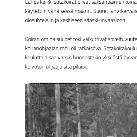
Lähes kaikki sotakoirat olivat saksanpaimenkoiria.
käytettiin vähäisessä määrin. Suuret lyhytkarvais
olosuhteisiin ja kesäiseen sääski-invaasioon.
Koiran ominaisuudet toki vaikuttivat soveltuvuut
koiranohjaajan rooli oli ratkaiseva. Sotakoirakoul
kouluttaja saa varsin huonostakin yksilöstä hyvän
kelvoton ohjaaja sitä pilaisi.