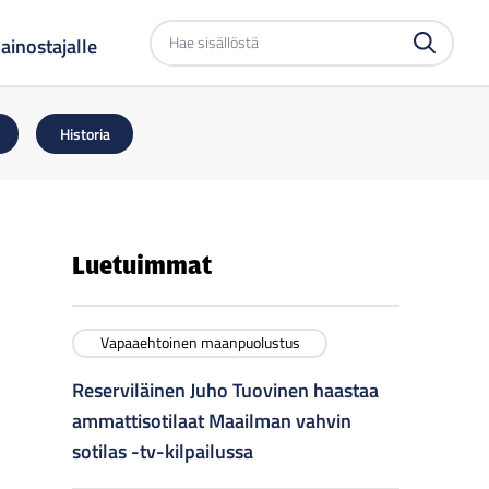
Etsi
ainostajalle
sivustolta
Historia
Luetuimmat
Vapaaehtoinen maanpuolustus
Reserviläinen Juho Tuovinen haastaa
ammattisotilaat Maailman vahvin
sotilas -tv-kilpailussa