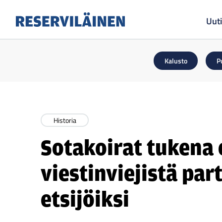
Uuti
Reserviläinen
Kalusto
P
Historia
Sotakoirat tukena e
viestinviejistä par
etsijöiksi