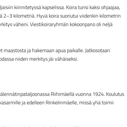
ljaisiin kiinnitetyssä kapselissa. Koira tunsi kaksi ohjaajaa,
nsä 2–3 kilometriä. Hyvä koira suoriutui viidenkin kilometrin
erkitys väheni. Viestikoiraryhmän kokoonpano oli neljä
et maastosta ja hakemaan apua paikalle. Jatkosotaan
odassa niiden merkitys jäi vähäiseksi.
ttälennätinpataljoonassa Riihimäellä vuonna 1924. Koulutus
sarmille ja edelleen Rinkelinmäelle, missä yhä toimii