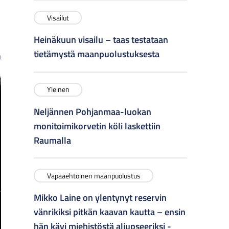
Visailut
Heinäkuun visailu – taas testataan
tietämystä maanpuolustuksesta
a
Yleinen
Neljännen Pohjanmaa-luokan
monitoimikorvetin köli laskettiin
Raumalla
Vapaaehtoinen maanpuolustus
Mikko Laine on ylentynyt reservin
vänrikiksi pitkän kaavan kautta – ensin
hän kävi miehistöstä aliupseeriksi -