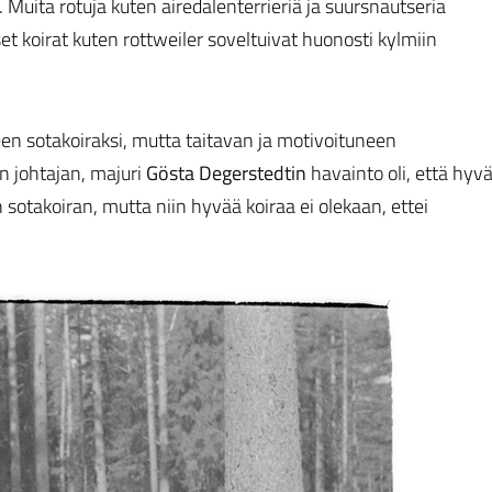
 Muita rotuja kuten airedalenterrieriä ja suursnautseria
et koirat kuten rottweiler soveltuivat huonosti kylmiin
een sotakoiraksi, mutta taitavan ja motivoituneen
un johtajan, majuri
Gösta Degerstedtin
havainto oli, että hyv
 sotakoiran, mutta niin hyvää koiraa ei olekaan, ettei