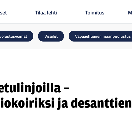
set
Tilaa lehti
Toimitus
M
uolustusvoimat
Visailut
Vapaaehtoinen maanpuolustus
tulinjoilla –
tiokoiriksi ja desanttien