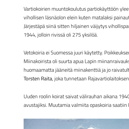
Vartiokoirien muuntokoulutus partiokäyttöön yleen
vihollisen läsnäolon elein kuten matalaksi paina
Järjestäpä siinä sitten hiljainen väijytys vihollis
1944, jolloin rivissä oli 275 yksilöä.
Vetokoiria ei Suomessa juuri käytetty. Poikkeuks
Miinakoirista oli suurta apua Lapin miinanraivauk
huomaamatta jääneitä miinakenttiä ja jo raivatulta
Torsten Raita
, joka tunnetaan Rajavartiolaitokse
Uuden roolin koirat saivat välirauhan aikana 1940. 
avustajiksi. Muutamia valmiita opaskoiria saatiin 