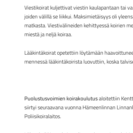
Viestikoirat kuljettivat viestin kaulapantaan tai va
joiden välillä se liikkui. Maksimietäisyys oli ylee
matkasta. Viestivälineiden kehittyessä koirien m
miestä ja neljä koiraa.
Lääkintäkoirat opetettiin löytämään haavoittune
mennessä lääkintäkoirista luovuttiin, koska talvis
Puolustusvoimien koirakoulutus
aloitettiin Ken
siirtyi seuraavana vuonna Hämeenlinnan Linnanka
Poliisikoiralaitos.