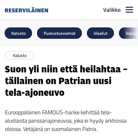
Valikko
Reserviläinen
Kalusto
Puolustusvoimat
Visailut
Vapaa
Kalusto
Suon yli niin että heilahtaa –
tällainen on Patrian uusi
tela-ajoneuvo
Eurooppalainen FAMOUS-hanke kehittää tela-
alustaista panssariajoneuvoa, joka ei hyydy arktisissa
oloissa. Vetäjänä on suomalainen Patria.