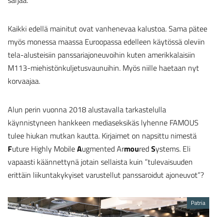
Kaikki edellä mainitut ovat vanhenevaa kalustoa. Sama pätee
myös monessa maassa Euroopassa edelleen käytössä oleviin
tela-alusteisiin panssariajoneuvoihin kuten amerikkalaisiin
M113-miehistönkuljetusvaunuihin. Myös niille haetaan nyt
korvaajaa.
Alun perin vuonna 2018 alustavalla tarkastelulla
käynnistyneen hankkeen mediaseksikäs lyhenne FAMOUS
tulee hiukan mutkan kautta. Kirjaimet on napsittu nimestä
F
uture Highly Mobile
A
ugmented Ar
mou
red
S
ystems. Eli
vapaasti käännettynä jotain sellaista kuin ”tulevaisuuden
erittäin liikuntakykyiset varustellut panssaroidut ajoneuvot”?
Patria