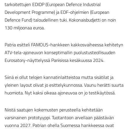
tarkoitettujen EDIDP (European Defence Industrial
Development Programme) ja EDF-ohjelmien (European
Defence Fund) taloudellinen tuki. Kokonaisbudjetti on noin
130 miljoonaa euroa.
Patria esitteli FAMOUS-hankkeen kakkosvaiheessa kehitetyn
ATV-tela-ajoneuvon konseptimallin puolustusteollisuuden
Eurosatory-näyttelyssä Pariisissa kesäkuussa 2024.
Siinä ei ollut telojen kannatinlaitteistoa mutta sisätilat ja
yleinen layout olivat jo esittelykunnossa. Vaunu herätti suurta
huomiota. Nyt kaksi oikeaa ajoneuvoa on jo testikäytössä.
Niistä saatujen kokemusten perusteella kehitetään
varsinainen prototyyppi. Tuotantoon arvellaan päästävän
vuonna 2027. Patrian ohella Suomessa hankkeessa ovat