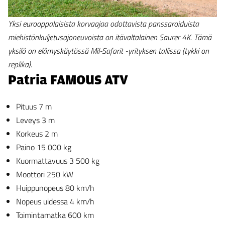
Yksi eurooppalaisista korvaajaa odottavista panssaroiduista
miehistönkuljetusajoneuvoista on itävaltalainen Saurer 4K. Tämä
yksilö on elämyskäytössä Mil-Safarit -yrityksen tallissa (tykki on
replika).
Patria FAMOUS ATV
Pituus 7 m
Leveys 3 m
Korkeus 2 m
Paino 15 000 kg
Kuormattavuus 3 500 kg
Moottori 250 kW
Huippunopeus 80 km/h
Nopeus uidessa 4 km/h
Toimintamatka 600 km