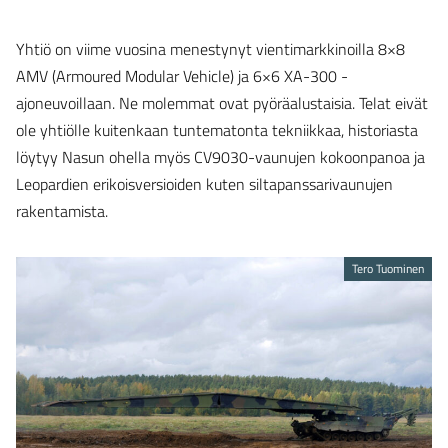
Yhtiö on viime vuosina menestynyt vientimarkkinoilla 8×8
AMV (Armoured Modular Vehicle) ja 6×6 XA-300 -
ajoneuvoillaan. Ne molemmat ovat pyöräalustaisia. Telat eivät
ole yhtiölle kuitenkaan tuntematonta tekniikkaa, historiasta
löytyy Nasun ohella myös CV9030-vaunujen kokoonpanoa ja
Leopardien erikoisversioiden kuten siltapanssarivaunujen
rakentamista.
Tero Tuominen