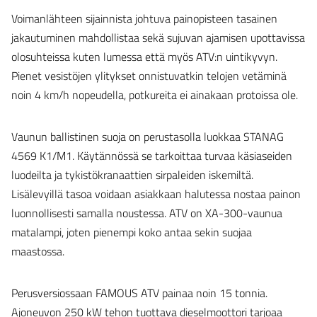
Voimanlähteen sijainnista johtuva painopisteen tasainen
jakautuminen mahdollistaa sekä sujuvan ajamisen upottavissa
olosuhteissa kuten lumessa että myös ATV:n uintikyvyn.
Pienet vesistöjen ylitykset onnistuvatkin telojen vetäminä
noin 4 km/h nopeudella, potkureita ei ainakaan protoissa ole.
Vaunun ballistinen suoja on perustasolla luokkaa STANAG
4569 K1/M1. Käytännössä se tarkoittaa turvaa käsiaseiden
luodeilta ja tykistökranaattien sirpaleiden iskemiltä.
Lisälevyillä tasoa voidaan asiakkaan halutessa nostaa painon
luonnollisesti samalla noustessa. ATV on XA-300-vaunua
matalampi, joten pienempi koko antaa sekin suojaa
maastossa.
Perusversiossaan FAMOUS ATV painaa noin 15 tonnia.
Ajoneuvon 250 kW tehon tuottava dieselmoottori tarjoaa