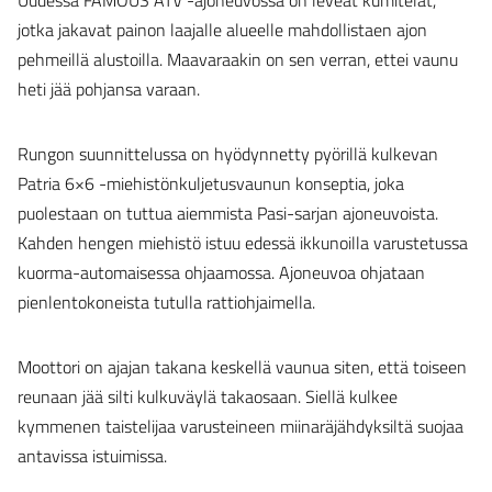
jotka jakavat painon laajalle alueelle mahdollistaen ajon
pehmeillä alustoilla. Maavaraakin on sen verran, ettei vaunu
heti jää pohjansa varaan.
Rungon suunnittelussa on hyödynnetty pyörillä kulkevan
Patria 6×6 -miehistönkuljetusvaunun konseptia, joka
puolestaan on tuttua aiemmista Pasi-sarjan ajoneuvoista.
Kahden hengen miehistö istuu edessä ikkunoilla varustetussa
kuorma-automaisessa ohjaamossa. Ajoneuvoa ohjataan
pienlentokoneista tutulla rattiohjaimella.
Moottori on ajajan takana keskellä vaunua siten, että toiseen
reunaan jää silti kulkuväylä takaosaan. Siellä kulkee
kymmenen taistelijaa varusteineen miinaräjähdyksiltä suojaa
antavissa istuimissa.