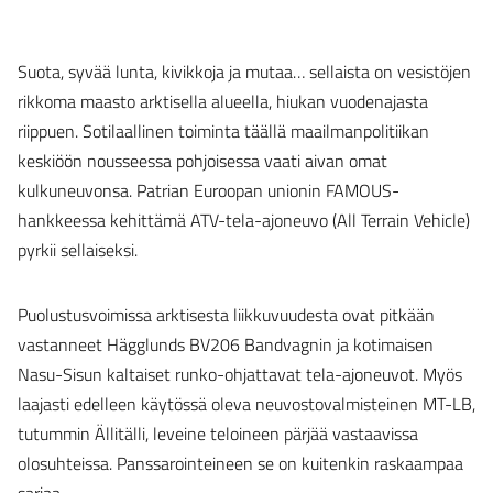
Suota, syvää lunta, kivikkoja ja mutaa… sellaista on vesistöjen
rikkoma maasto arktisella alueella, hiukan vuodenajasta
riippuen. Sotilaallinen toiminta täällä maailmanpolitiikan
keskiöön nousseessa pohjoisessa vaati aivan omat
kulkuneuvonsa. Patrian Euroopan unionin FAMOUS-
hankkeessa kehittämä ATV-tela-ajoneuvo (All Terrain Vehicle)
pyrkii sellaiseksi.
Puolustusvoimissa arktisesta liikkuvuudesta ovat pitkään
vastanneet Hägglunds BV206 Bandvagnin ja kotimaisen
Nasu-Sisun kaltaiset runko-ohjattavat tela-ajoneuvot. Myös
laajasti edelleen käytössä oleva neuvostovalmisteinen MT-LB,
tutummin Ällitälli, leveine teloineen pärjää vastaavissa
olosuhteissa. Panssarointeineen se on kuitenkin raskaampaa
sarjaa.