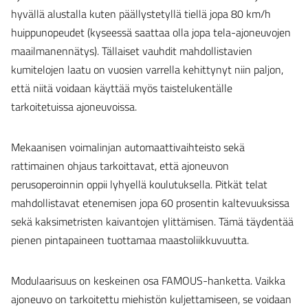
hyvällä alustalla kuten päällystetyllä tiellä jopa 80 km/h
huippunopeudet (kyseessä saattaa olla jopa tela-ajoneuvojen
maailmanennätys). Tällaiset vauhdit mahdollistavien
kumitelojen laatu on vuosien varrella kehittynyt niin paljon,
että niitä voidaan käyttää myös taistelukentälle
tarkoitetuissa ajoneuvoissa.
Mekaanisen voimalinjan automaattivaihteisto sekä
rattimainen ohjaus tarkoittavat, että ajoneuvon
perusoperoinnin oppii lyhyellä koulutuksella. Pitkät telat
mahdollistavat etenemisen jopa 60 prosentin kaltevuuksissa
sekä kaksimetristen kaivantojen ylittämisen. Tämä täydentää
pienen pintapaineen tuottamaa maastoliikkuvuutta.
Modulaarisuus on keskeinen osa FAMOUS-hanketta. Vaikka
ajoneuvo on tarkoitettu miehistön kuljettamiseen, se voidaan