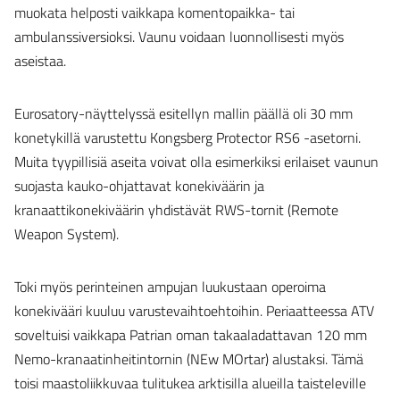
muokata helposti vaikkapa komentopaikka- tai
ambulanssiversioksi. Vaunu voidaan luonnollisesti myös
aseistaa.
Eurosatory-näyttelyssä esitellyn mallin päällä oli 30 mm
konetykillä varustettu Kongsberg Protector RS6 -asetorni.
Muita tyypillisiä aseita voivat olla esimerkiksi erilaiset vaunun
suojasta kauko-ohjattavat konekiväärin ja
kranaattikonekiväärin yhdistävät RWS-tornit (Remote
Weapon System).
Toki myös perinteinen ampujan luukustaan operoima
konekivääri kuuluu varustevaihtoehtoihin. Periaatteessa ATV
soveltuisi vaikkapa Patrian oman takaaladattavan 120 mm
Nemo-kranaatinheitintornin (NEw MOrtar) alustaksi. Tämä
toisi maastoliikkuvaa tulitukea arktisilla alueilla taisteleville