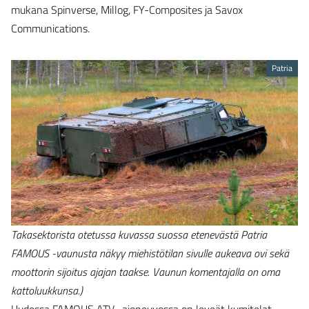
mukana Spinverse, Millog, FY-Composites ja Savox
Communications.
Patria
Takasektorista otetussa kuvassa suossa etenevästä Patria
FAMOUS -vaunusta näkyy miehistötilan sivulle aukeava ovi sekä
moottorin sijoitus ajajan taakse. Vaunun komentajalla on oma
kattoluukkunsa.)
Uudessa FAMOUS ATV -ajoneuvossa on leveät kumitelat,