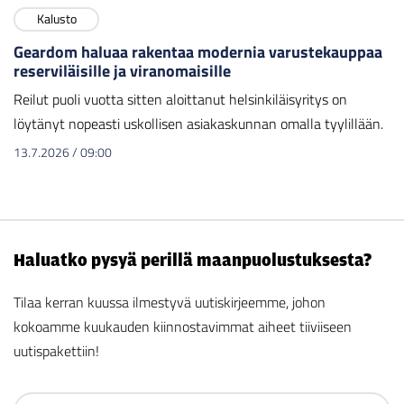
Kalusto
Geardom haluaa rakentaa modernia varustekauppaa
reserviläisille ja viranomaisille
Reilut puoli vuotta sitten aloittanut helsinkiläisyritys on
löytänyt nopeasti uskollisen asiakaskunnan omalla tyylillään.
13.7.2026
/
09:00
Haluatko pysyä perillä maanpuolustuksesta?
Tilaa kerran kuussa ilmestyvä uutiskirjeemme, johon
kokoamme kuukauden kiinnostavimmat aiheet tiiviiseen
uutispakettiin!