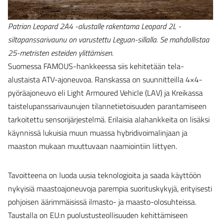
Patrian Leopard 2A4 -alustalle rakentama Leopard 2L -
siltapanssarivaunu on varustettu Leguan-sillalla. Se mahdollistaa
25-metristen esteiden ylittämisen.
Suomessa FAMOUS-hankkeessa siis kehitetään tela-
alustaista ATV-ajoneuvoa. Ranskassa on suunnitteilla 4×4-
pyöräajoneuvo eli Light Armoured Vehicle (LAV) ja Kreikassa
taistelupanssarivaunujen tilannetietoisuuden parantamiseen
tarkoitettu sensorijärjestelmä. Erilaisia alahankkeita on lisäksi
käynnissä lukuisia muun muassa hybridivoimalinjaan ja
maaston mukaan muuttuvaan naamiointiin liittyen.
Tavoitteena on luoda uusia teknologioita ja saada käyttöön
nykyisiä maastoajoneuvoja parempia suorituskykyjä, erityisesti
pohjoisen äärimmäisissä ilmasto- ja maasto-olosuhteissa.
Taustalla on EU:n puolustusteollisuuden kehittämiseen