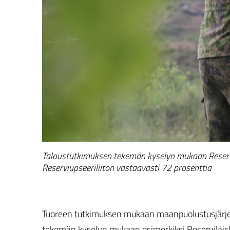
Taloustutkimuksen tekemän kyselyn mukaan Reservi
Reserviupseeriliiton vastaavasti 72 prosenttia
Tuoreen tutkimuksen mukaan maanpuolustusjärje
tekemän kyselyn mukaan esimerkiksi Reserviläisl