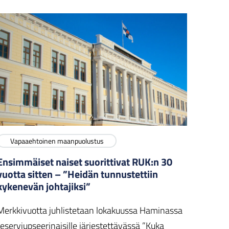
Vapaaehtoinen maanpuolustus
Ensimmäiset naiset suorittivat RUK:n 30
vuotta sitten – ”Heidän tunnustettiin
kykenevän johtajiksi”
Merkkivuotta juhlistetaan lokakuussa Haminassa
reserviupseerinaisille järjestettävässä ”Kuka