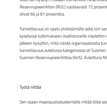
Reserviupseeriliiton (RUL) vastaavasti 72 prose
olivat 66 ja 61 prosenttia.
Tunnettavuus on saatu yhdistämällä sekä niin sa
kyselyssä tutkimukseen osallistuneille näytettiin
jälkeen kysyttiin, mitä näistä organisaatioista tu
tunnettavuus autetussa kategoriassa oli Suomen Ra
Suomen Reserviupseeriliittoa (64%). Autettuna MP
Työtä riittää
Sen sijaan maanpuolustuskentällä riittää töitä 