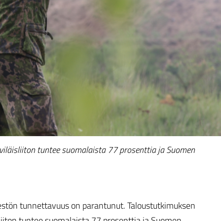
läisliiton tuntee suomalaista 77 prosenttia ja Suomen
stön tunnettavuus on parantunut. Taloustutkimuksen
iiton tuntee suomalaista 77 prosenttia ja Suomen