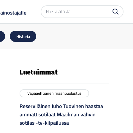
Etsi
ainostajalle
sivustolta
Historia
Luetuimmat
Vapaaehtoinen maanpuolustus
Reserviläinen Juho Tuovinen haastaa
ammattisotilaat Maailman vahvin
sotilas -tv-kilpailussa