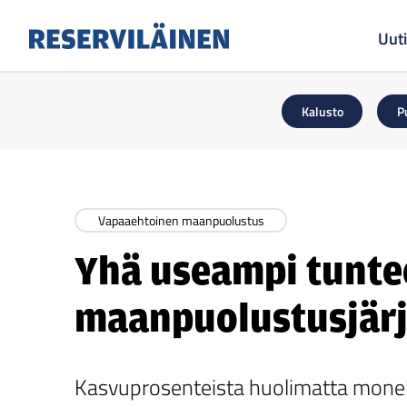
Uuti
Reserviläinen
Kalusto
P
Vapaaehtoinen maanpuolustus
Yhä useampi tunte
maanpuolustusjärj
Kasvuprosenteista huolimatta monella