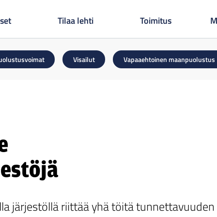
set
Tilaa lehti
Toimitus
M
uolustusvoimat
Visailut
Vapaaehtoinen maanpuolustus
e
estöjä
 järjestöllä riittää yhä töitä tunnettavuuden