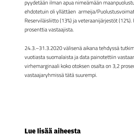
pyydetään ilman apua nimeämään maanpuolustuksee
ehdotetuin oli yllättäen armeija/Puolustusvoimat
Reserviläisliitto (13%) ja veteraanijärjestöt (12
prosenttia vastaajista.
24.3.–31.3.2020 välisenä aikana tehdyssä tutkim
vuotiasta suomalaista ja data painotettiin vast
virhemarginaali koko otoksen osalta on 3,2 prose
vastaajaryhmissä tätä suurempi.
Lue lisää aiheesta