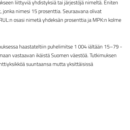
n liittyviä yhdistyksiä tai järjestöjä nimeltä. Eniten
, jonka nimesi 15 prosenttia. Seuraavana olivat
%). RUL:n osasi nimetä yhdeksän prosenttia ja MPK:n kolme
uksessa haastateltiin puhelimitse 1 004 iältään 15–79 -
aamaan vastaavan ikäistä Suomen väestöä. Tutkimuksen
nttiyksikköä suuntaansa mutta yksittäisissä