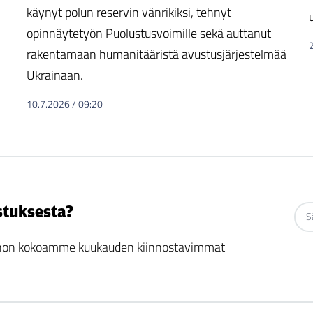
käynyt polun reservin vänrikiksi, tehnyt
opinnäytetyön Puolustusvoimille sekä auttanut
rakentamaan humanitääristä avustusjärjestelmää
Ukrainaan.
10.7.2026
/
09:20
stuksesta?
 johon kokoamme kuukauden kiinnostavimmat