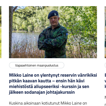
Vapaaehtoinen maanpuolustus
Mikko Laine on ylentynyt reservin vänrikiksi
pitkän kaavan kautta – ensin hän kävi
miehistöstä aliupseeriksi -kurssin ja sen
jälkeen sodanajan johtajakurssin
Kuskina aikoinaan kotiutunut Mikko Laine on