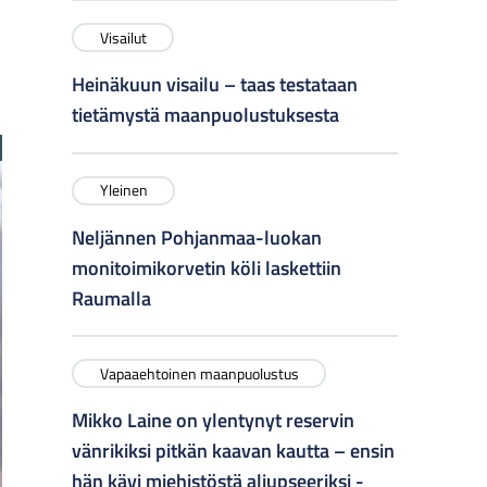
Visailut
Heinäkuun visailu – taas testataan
tietämystä maanpuolustuksesta
Yleinen
Neljännen Pohjanmaa-luokan
monitoimikorvetin köli laskettiin
Raumalla
Vapaaehtoinen maanpuolustus
Mikko Laine on ylentynyt reservin
vänrikiksi pitkän kaavan kautta – ensin
hän kävi miehistöstä aliupseeriksi -