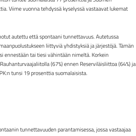
nttia. Viime vuonna tehdyssä kyselyssä vastaavat lukemat
notut autettu että spontaani tunnettavuus. Autetussa
 maanpuolustukseen liittyviä yhdistyksiä ja järjestöjä. Tämän
nsi ennestään tai tiesi vähintään nimeltä. Korkein
uhanturvaajaliitolla (67%) ennen Reserviläisliittoa (64%) ja
K:n tunsi 19 prosenttia suomalaisista.
spontaanin tunnettavuuden parantamisessa, jossa vastaajaa