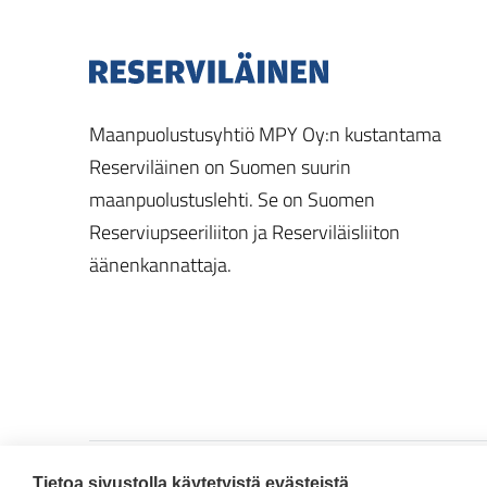
Maanpuolustusyhtiö MPY Oy:n kustantama
Reserviläinen on Suomen suurin
maanpuolustuslehti. Se on Suomen
Reserviupseeriliiton ja Reserviläisliiton
äänenkannattaja.
Tietoa sivustolla käytetyistä evästeistä