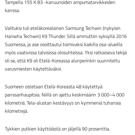
Tampella 155 K 83 -kanuunoiden ampumatarvikkeiden
kanssa.
Valituksi tuli eteläkorealainen Samsung Techwin (nykyisin
Hanwha Techwin) K9 Thunder. Sillä ammuttiin syksyllä 2016
Suomessa, ja ase osoittautui toimivaksi kaikilla osa-alueilla
myös vaativissa talvisissa olosuhteissa. Yksi ratkaiseva tekijä
oli se, että K9 oli Etelä-Koreassa alunperinkin suunniteltu
varusmiesten käytettäväksi.
Suomeen ostetaan Etelä-Koreasta 48 käytettyä
panssarihaupitsia. Niillä on ajettu keskimäärin 3 000–4 000
kilometriä. Tela-alustan kestävyys on kymmeniä tuhansia
kilometrejä.
Tykkien putkien käyttöiästä on jäljellä 90 prosenttia.