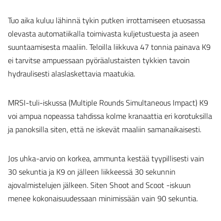
Tuo aika kuluu lähinnä tykin putken irrottamiseen etuosassa
olevasta automatiikalla toimivasta kuljetustuesta ja aseen
suuntaamisesta maaliin. Teloilla liikkuva 47 tonnia painava K9
ei tarvitse ampuessaan pyöräalustaisten tykkien tavoin
hydraulisesti alaslaskettavia maatukia.
MRSI-tuli-iskussa (Multiple Rounds Simultaneous Impact) K9
voi ampua nopeassa tahdissa kolme kranaattia eri korotuksilla
ja panoksilla siten, että ne iskevät maaliin samanaikaisesti.
Jos uhka-arvio on korkea, ammunta kestää tyypillisesti vain
30 sekuntia ja K9 on jälleen liikkeessä 30 sekunnin
ajovalmistelujen jälkeen. Siten Shoot and Scoot -iskuun
menee kokonaisuudessaan minimissään vain 90 sekuntia.