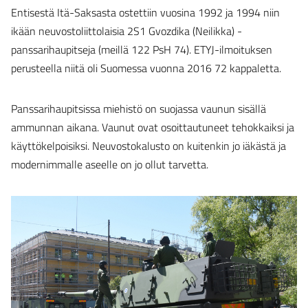
Entisestä Itä-Saksasta ostettiin vuosina 1992 ja 1994 niin
ikään neuvostoliittolaisia 2S1 Gvozdika (Neilikka) -
panssarihaupitseja (meillä 122 PsH 74). ETYJ-ilmoituksen
perusteella niitä oli Suomessa vuonna 2016 72 kappaletta.
Panssarihaupitsissa miehistö on suojassa vaunun sisällä
ammunnan aikana. Vaunut ovat osoittautuneet tehokkaiksi ja
käyttökelpoisiksi. Neuvostokalusto on kuitenkin jo iäkästä ja
modernimmalle aseelle on jo ollut tarvetta.