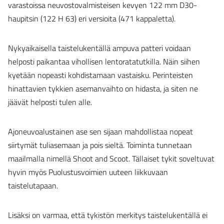
varastoissa neuvostovalmisteisen kevyen 122 mm D30-
haupitsin (122 H 63) eri versioita (471 kappaletta).
Nykyaikaisella taistelukentällä ampuva patteri voidaan
helposti paikantaa vihollisen lentoratatutkilla. Näin siihen
kyetään nopeasti kohdistamaan vastaisku. Perinteisten
hinattavien tykkien asemanvaihto on hidasta, ja siten ne
jäävät helposti tulen alle.
Ajoneuvoalustainen ase sen sijaan mahdollistaa nopeat
siirtymät tuliasemaan ja pois sieltä. Toiminta tunnetaan
maailmalla nimellä Shoot and Scoot. Tällaiset tykit soveltuvat
hyvin myös Puolustusvoimien uuteen liikkuvaan
taistelutapaan.
Lisäksi on varmaa, että tykistön merkitys taistelukentällä ei