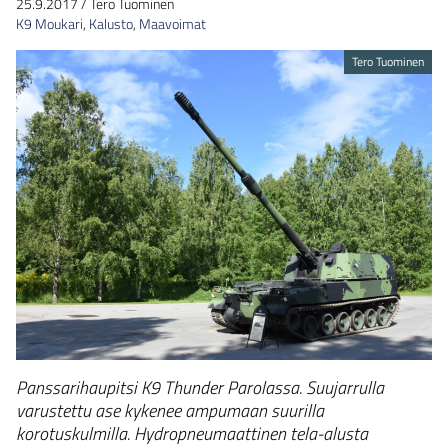
25.9.2017
/
Tero Tuominen
K9 Moukari
,
Kalusto
,
Maavoimat
Tero Tuominen
Panssarihaupitsi K9 Thunder Parolassa. Suujarrulla
varustettu ase kykenee ampumaan suurilla
korotuskulmilla. Hydropneumaattinen tela-alusta