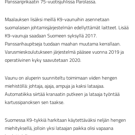
Panssariprikaatin 75-vuotisjuhlissa Parolassa.
Maalauksen lisäksi meillä K9-vaunuihin asennetaan
suomalaisen johtamisjärjestelmän edellyttämät laitteet. Lisää
K9-vaunuja saadaan Suomeen syksyllä 2017.
Panssarihaupitseja tuodaan maahan muutama kerrallaan.
Varusmieskoulutukseen järjestelmä pääsee vuonna 2019 ja
operatiivinen kyky saavutetaan 2020.
Vaunu on aluperin suunniteltu toimimaan viiden hengen
miehistöllä: johtaja, ajaja, ampuja ja kaksi lataajaa.
Automatiikka siirtää kranaatin putkeen ja lataaja työntää
kartussipanoksen sen taakse.
Suomessa K9-tykkiä harkitaan käytettäväksi neljän hengen
miehityksellä, jolloin yksi lataajan paikka olisi vapaana