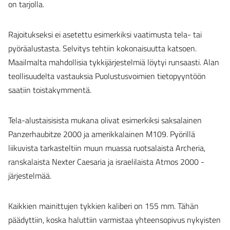
on tarjolla.
Rajoitukseksi ei asetettu esimerkiksi vaatimusta tela- tai
pyöräalustasta. Selvitys tehtiin kokonaisuutta katsoen.
Maailmalta mahdollisia tykkijärjestelmiä löytyi runsaasti. Alan
teollisuudelta vastauksia Puolustusvoimien tietopyyntöön
saatiin toistakymmentä.
Tela-alustaisisista mukana olivat esimerkiksi saksalainen
Panzerhaubitze 2000 ja amerikkalainen M109. Pyörillä
liikuvista tarkasteltiin muun muassa ruotsalaista Archeria,
ranskalaista Nexter Caesaria ja israelilaista Atmos 2000 -
järjestelmää.
Kaikkien mainittujen tykkien kaliberi on 155 mm. Tähän
päädyttiin, koska haluttiin varmistaa yhteensopivus nykyisten