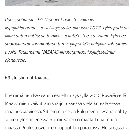
Panssarihaupitsi K9 Thunder Puolustusvoimain
lippujuhlaparaatissa Helsingissä kesäkuussa 2017. Tykin putki on
kiinni automaattisesti toimivassa kuljetustuessa. Vaunu kykenee
suorasuuntausammuntaan tornin yläpuolella näkyvän tähtäimen
avulla. Taaempana NASAMS-ilmatorjuntaohjusjärjestelmän
ajoneuvoja.
K9 yleisön nähtävänä
Ensimmäinen K9-vaunu esiteltiin syksyllä 2016 Rovajärvellä
Maavoimien vaikuttamisharjoituksessa vielä korealaisessa
maalauskaaviossa. Sittemmin se on kuluneena kesänä nähty
suuren yleisön edessä Suomi-väreihin maalattuna muun
muassa Puolustusvoimien lippujuhlan paraatissa Helsingissä ja