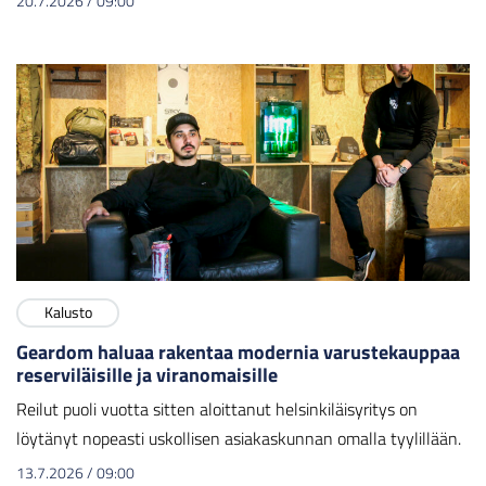
20.7.2026
/
09:00
Kalusto
Geardom haluaa rakentaa modernia varustekauppaa
reserviläisille ja viranomaisille
Reilut puoli vuotta sitten aloittanut helsinkiläisyritys on
löytänyt nopeasti uskollisen asiakaskunnan omalla tyylillään.
13.7.2026
/
09:00