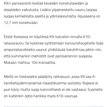
K9:n panssarointi kestää keveiden konetuliaseiden ja
sirpaleiden vaikutusta. Lisäksi ylipaineistettu vaunu tarjoaa
suojaa kemiallisilta aseilta ja ydinlaskeumalta. Apuaseena on
12,7 mm konekivääri.
Etelä-Koreassa on käytössä K9-kaluston rinnalla K10-
latausvaunu. Se kykenee syöttämään kanuunahaupitsille lisää
ampumatarvikkeita vaunut yhdistävää liukuhihnaa pitkin niin,
että kummankin miehistöt ovat panssaroinnin suojassa.
Mukaan mahtuu 104 kranaattia.
Meillä on toistaiseksi päädytty ratkaisuun, jossa K9 saa A-
tarviketäydennyksensä maastokuorma-autoista. Nopeus ei
juuri kärsi, mutta suoja luonnollisesti ei ole vastaava. Suomella
on kuitenkin optio hankkia myös K10-vaunuja.