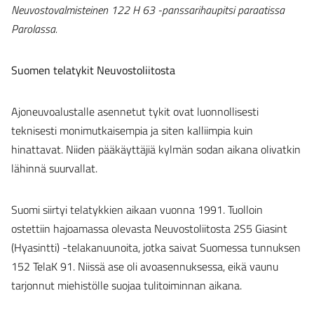
Neuvostovalmisteinen 122 H 63 -panssarihaupitsi paraatissa
Parolassa.
Suomen telatykit Neuvostoliitosta
Ajoneuvoalustalle asennetut tykit ovat luonnollisesti
teknisesti monimutkaisempia ja siten kalliimpia kuin
hinattavat. Niiden pääkäyttäjiä kylmän sodan aikana olivatkin
lähinnä suurvallat.
Suomi siirtyi telatykkien aikaan vuonna 1991. Tuolloin
ostettiin hajoamassa olevasta Neuvostoliitosta 2S5 Giasint
(Hyasintti) -telakanuunoita, jotka saivat Suomessa tunnuksen
152 TelaK 91. Niissä ase oli avoasennuksessa, eikä vaunu
tarjonnut miehistölle suojaa tulitoiminnan aikana.