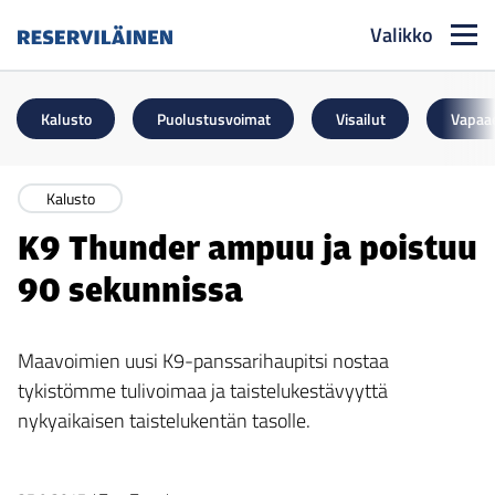
Valikko
Reserviläinen
Kalusto
Puolustusvoimat
Visailut
Vapaa
Kalusto
K9 Thunder ampuu ja poistuu
90 sekunnissa
Maavoimien uusi K9-panssarihaupitsi nostaa
tykistömme tulivoimaa ja taistelukestävyyttä
nykyaikaisen taistelukentän tasolle.