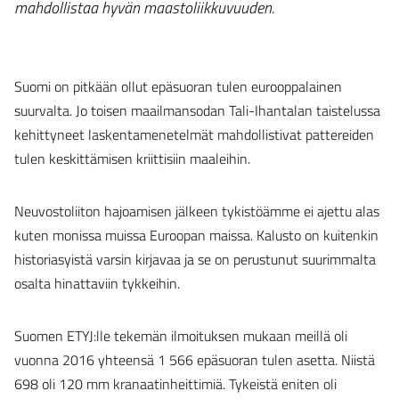
mahdollistaa hyvän maastoliikkuvuuden.
Suomi on pitkään ollut epäsuoran tulen eurooppalainen
suurvalta. Jo toisen maailmansodan Tali-Ihantalan taistelussa
kehittyneet laskentamenetelmät mahdollistivat pattereiden
tulen keskittämisen kriittisiin maaleihin.
Neuvostoliiton hajoamisen jälkeen tykistöämme ei ajettu alas
kuten monissa muissa Euroopan maissa. Kalusto on kuitenkin
historiasyistä varsin kirjavaa ja se on perustunut suurimmalta
osalta hinattaviin tykkeihin.
Suomen ETYJ:lle tekemän ilmoituksen mukaan meillä oli
vuonna 2016 yhteensä 1 566 epäsuoran tulen asetta. Niistä
698 oli 120 mm kranaatinheittimiä. Tykeistä eniten oli