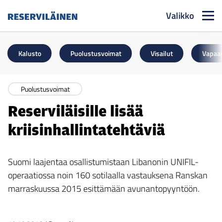
Valikko
Reserviläinen
Kalusto
Puolustusvoimat
Visailut
Vapaa
Puolustusvoimat
Reserviläisille lisää
kriisinhallintatehtäviä
Suomi laajentaa osallistumistaan Libanonin UNIFIL-
operaatiossa noin 160 sotilaalla vastauksena Ranskan
marraskuussa 2015 esittämään avunantopyyntöön.