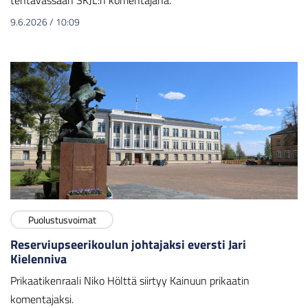
tehtävässään SKJL:n komentajana.
9.6.2026
/
10:09
Puolustusvoimat
Reserviupseerikoulun johtajaksi eversti Jari
Kielenniva
Prikaatikenraali Niko Hölttä siirtyy Kainuun prikaatin
komentajaksi.