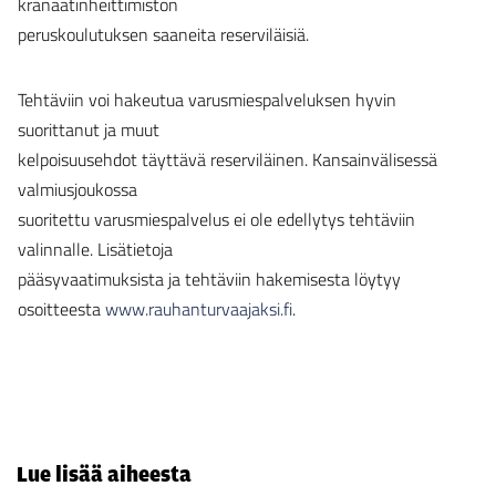
kranaatinheittimistön
peruskoulutuksen saaneita reserviläisiä.
Tehtäviin voi hakeutua varusmiespalveluksen hyvin
suorittanut ja muut
kelpoisuusehdot täyttävä reserviläinen. Kansainvälisessä
valmiusjoukossa
suoritettu varusmiespalvelus ei ole edellytys tehtäviin
valinnalle. Lisätietoja
pääsyvaatimuksista ja tehtäviin hakemisesta löytyy
osoitteesta
www.rauhanturvaajaksi.fi
.
Lue lisää aiheesta