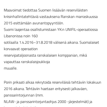
Maavoimat tiedottaa Suomen lisäävän reserviläisten
kriisinhallintatehtäviä vastauksena Ranskan marraskuussa
2015 esittämään avunantopyyntöön.
Suomi laajentaa osallistumistaan YK:n UNIFIL-operaatiossa
Libanonissa noin 160
sotilaalla 1.4.2016–31.8.2018 välisenä aikana. Suomalaiset
korvaavat operaation
reservipataljoonasta ranskalaisen komppanian, mikä
vapauttaa ranskalaisjoukkoja
muualle.
Porin prikaati alkaa rekrytoida reserviläisiä tehtäviin lokakuun
2016 aikana. Tehtäviin haetaan erityisesti jalkaväen,
panssarintorjunnan (mm.
NLAW- ja panssarintorjuntaohjus 2000 -järjestelmät) ja