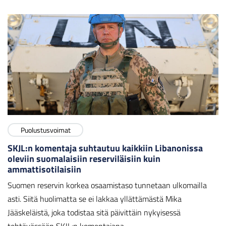
Puolustusvoimat
SKJL:n komentaja suhtautuu kaikkiin Libanonissa
oleviin suomalaisiin reserviläisiin kuin
ammattisotilaisiin
Suomen reservin korkea osaamistaso tunnetaan ulkomailla
asti. Siitä huolimatta se ei lakkaa yllättämästä Mika
Jääskeläistä, joka todistaa sitä päivittäin nykyisessä