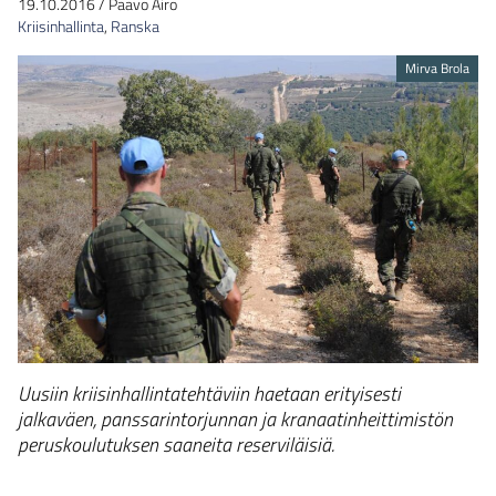
19.10.2016
/
Paavo Airo
Kriisinhallinta
,
Ranska
Mirva Brola
Uusiin kriisinhallintatehtäviin haetaan erityisesti
jalkaväen, panssarintorjunnan ja kranaatinheittimistön
peruskoulutuksen saaneita reserviläisiä.