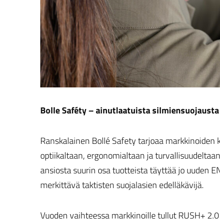
Bolle Saféty – ainutlaatuista silmiensuojausta
Ranskalainen Bollé Safety tarjoaa markkinoiden 
optiikaltaan, ergonomialtaan ja turvallisuudelta
ansiosta suurin osa tuotteista täyttää jo uuden E
merkittävä taktisten suojalasien edelläkävijä.
Vuoden vaihteessa markkinoille tullut RUSH+ 2.0 -t