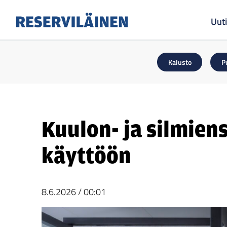
Uuti
Reserviläinen
Kalusto
P
Kuulon- ja silmien
käyttöön
8.6.2026
/
00:01