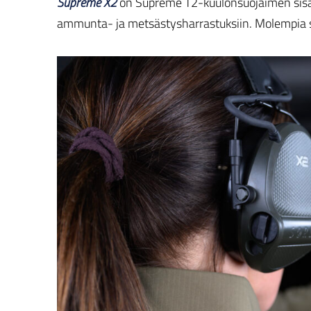
Supreme X2
on Supreme T2-kuulonsuojaimen sisar
ammunta- ja metsästysharrastuksiin. Molempia suo