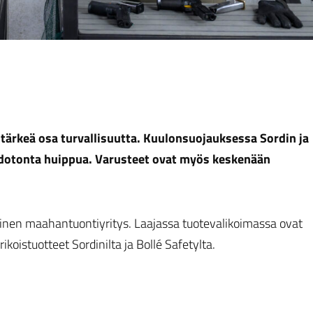
 tärkeä osa turvallisuutta. Kuulonsuojauksessa Sordin ja
hdotonta huippua. Varusteet ovat myös keskenään
nen maahantuontiyritys. Laajassa tuotevalikoimassa ovat
koistuotteet Sordinilta ja Bollé Safetylta.