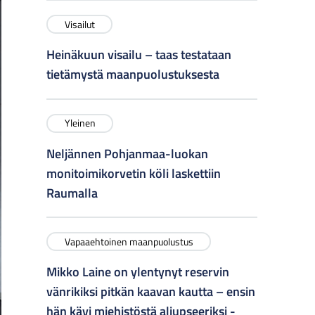
Visailut
Heinäkuun visailu – taas testataan
tietämystä maanpuolustuksesta
Yleinen
Neljännen Pohjanmaa-luokan
monitoimikorvetin köli laskettiin
Raumalla
Vapaaehtoinen maanpuolustus
Mikko Laine on ylentynyt reservin
vänrikiksi pitkän kaavan kautta – ensin
hän kävi miehistöstä aliupseeriksi -