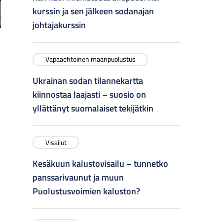
kurssin ja sen jälkeen sodanajan
johtajakurssin
Vapaaehtoinen maanpuolustus
Ukrainan sodan tilannekartta
kiinnostaa laajasti – suosio on
yllättänyt suomalaiset tekijätkin
Visailut
Kesäkuun kalustovisailu – tunnetko
panssarivaunut ja muun
Puolustusvoimien kaluston?