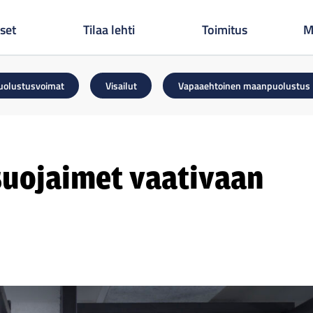
set
Tilaa lehti
Toimitus
M
uolustusvoimat
Visailut
Vapaaehtoinen maanpuolustus
suojaimet vaativaan