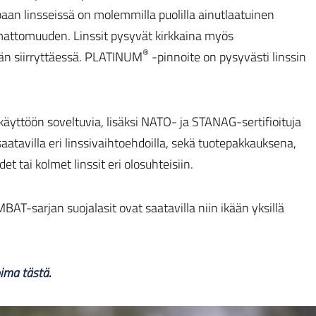
paan linsseissä on molemmilla puolilla ainutlaatuinen
mattomuuden. Linssit pysyvät kirkkaina myös
®
än siirryttäessä. PLATINUM
-pinnoite on pysyvästi linssin
käyttöön soveltuvia, lisäksi NATO- ja STANAG-sertifioituja
aatavilla eri linssivaihtoehdoilla, sekä tuotepakkauksena,
t tai kolmet linssit eri olosuhteisiin.
T-sarjan suojalasit ovat saatavilla niin ikään yksillä
oima tästä
.