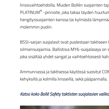
linssivaihtoehdoilla. Muiden Bollén suojainten ta
®
PLATINUM
-pinnoite, joka takaa täyden huurtu
hengityssuojainten kanssa tai kylmästä lämpimä
molemmin puolin.
BSSI-sarjan suojalasit ovat puolestaan taktiseen 
silmiensuojaimia. Ballistisia MY6-suojalaseja on s
joka sisältää yhdet sangat ja vaihtoehtoisesti kahde
Ammunnassa ja taktisessa käytössä suositut COMBA
kehyksillä ja kolmilla linsseillä, sekä pääpannalla.
Katso koko Bollé Safety taktisten suojalasien valik