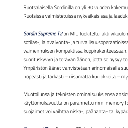
Ruotsalaisella Sordinilla on yli 30 vuoden kokem
Ruotsissa valmistetuissa nykyaikaisissa ja laaduk
Sordin Supreme T2
on MIL-luokiteltu, aktiivikuulo
sotilas-, lainvalvonta- ja turvallisuusoperaatiois
vaimennuksen kompaktissa kuppirakenteessaan. 
suorituskyvyn ja terävän äänen, jotta se pysyy 
Ympäristön äänet vahvistetaan erinomaisella suu
nopeasti ja tarkasti – riisumatta kuulokkeita – my
Muotoilunsa ja teknisten ominaisuuksiensa ansi
käyttömukavuutta on parannettu mm. memory foam- 
suojaimet voi vaihtaa niska-, pääpanta- tai kypär