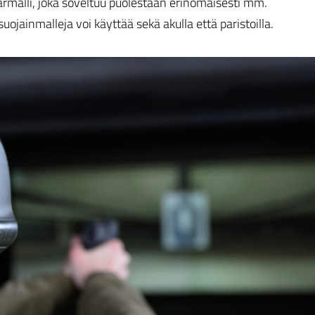
malli, joka soveltuu puolestaan erinomaisesti mm.
jainmalleja voi käyttää sekä akulla että paristoilla.