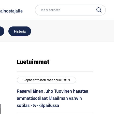
Etsi
ainostajalle
sivustolta
Historia
Luetuimmat
Vapaaehtoinen maanpuolustus
Reserviläinen Juho Tuovinen haastaa
ammattisotilaat Maailman vahvin
sotilas -tv-kilpailussa