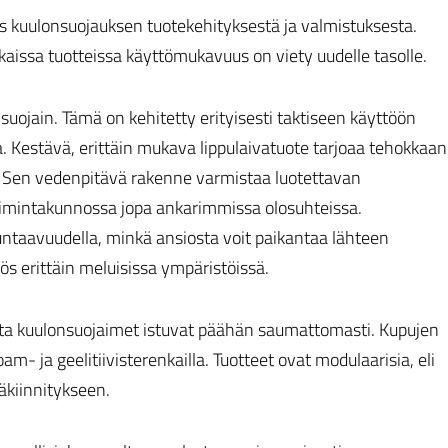
us kuulonsuojauksen tuotekehityksestä ja valmistuksesta.
kaissa tuotteissa käyttömukavuus on viety uudelle tasolle.
nsuojain. Tämä on kehitetty erityisesti taktiseen käyttöön
sa. Kestävä, erittäin mukava lippulaivatuote tarjoaa tehokkaan
Sen vedenpitävä rakenne varmistaa luotettavan
toimintakunnossa jopa ankarimmissa olosuhteissa.
ntaavuudella, minkä ansiosta voit paikantaa lähteen
ös erittäin meluisissa ympäristöissä.
ota kuulonsuojaimet istuvat päähän saumattomasti. Kupujen
ja geelitiivisterenkailla. Tuotteet ovat modulaarisia, eli
äkiinnitykseen.