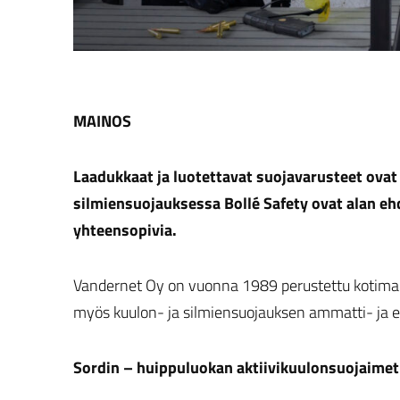
MAINOS
Laadukkaat ja luotettavat suojavarusteet ovat
silmiensuojauksessa Bollé Safety ovat alan e
yhteensopivia.
Vandernet Oy on vuonna 1989 perustettu kotimai
myös kuulon- ja silmiensuojauksen ammatti- ja eri
Sordin – huippuluokan aktiivikuulonsuojaimet