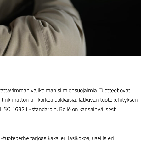
kattavimman valikoiman silmiensuojaimia. Tuotteet ovat
an tinkimättömän korkealuokkaisia. Jatkuvan tuotekehityksen
N ISO 16321 -standardin. Bollé on kansainvälisesti
uoteperhe tarjoaa kaksi eri lasikokoa, useilla eri