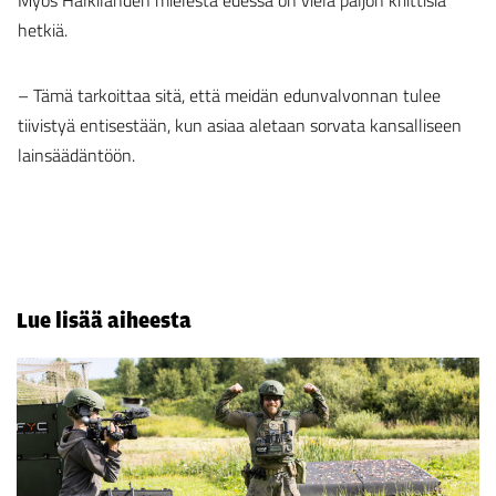
Myös Halkilahden mielestä edessä on vielä paljon kriittisiä
hetkiä.
– Tämä tarkoittaa sitä, että meidän edunvalvonnan tulee
tiivistyä entisestään, kun asiaa aletaan sorvata kansalliseen
lainsäädäntöön.
Lue lisää aiheesta