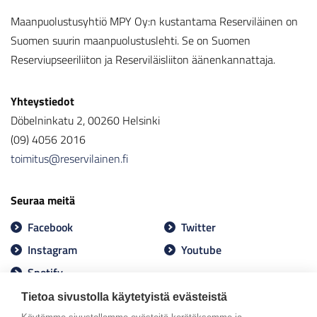
Maanpuolustusyhtiö MPY Oy:n kustantama Reserviläinen on
Suomen suurin maanpuolustuslehti. Se on Suomen
Reserviupseeriliiton ja Reserviläisliiton äänenkannattaja.
Yhteystiedot
Döbelninkatu 2, 00260 Helsinki
(09) 4056 2016
toimitus@reservilainen.fi
Seuraa meitä
Facebook
Twitter
Instagram
Youtube
Spotify
Tietoa sivustolla käytetyistä evästeistä