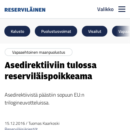
Valikko
Reserviläinen
Kalusto
Puolustusvoimat
Visailut
Vapaa
Vapaaehtoinen maanpuolustus
Asedirektiiviin tulossa
reserviläispoikkeama
Asedirektiivistä päästiin sopuun EU:n
trilogineuvotteluissa.
15.12.2016
/
Tuomas Kaarkoski
Reserviläisjärjestöt