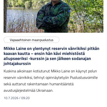
Vapaaehtoinen maanpuolustus
Mikko Laine on ylentynyt reservin vänrikiksi pitkän
kaavan kautta – ensin hän kävi miehistöstä
aliupseeriksi -kurssin ja sen jälkeen sodanajan
johtajakurssin
Kuskina aikoinaan kotiutunut Mikko Laine on käynyt polun
reservin vänrikiksi, tehnyt opinnäytetyön Puolustusvoimille
sekä auttanut rakentamaan humanitääristä
avustusjärjestelmää Ukrainaan.
10.7.2026
/
09:20