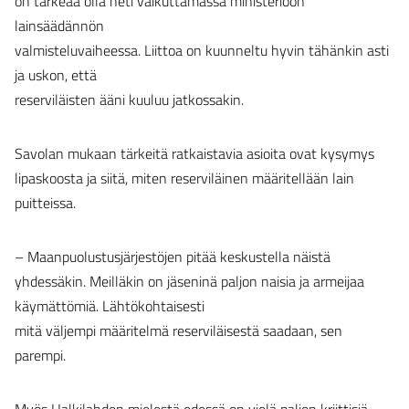
on tärkeää olla heti vaikuttamassa ministeriöön
lainsäädännön
valmisteluvaiheessa. Liittoa on kuunneltu hyvin tähänkin asti
ja uskon, että
reserviläisten ääni kuuluu jatkossakin.
Savolan mukaan tärkeitä ratkaistavia asioita ovat kysymys
lipaskoosta ja siitä, miten reserviläinen määritellään lain
puitteissa.
– Maanpuolustusjärjestöjen pitää keskustella näistä
yhdessäkin. Meilläkin on jäseninä paljon naisia ja armeijaa
käymättömiä. Lähtökohtaisesti
mitä väljempi määritelmä reserviläisestä saadaan, sen
parempi.