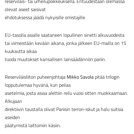
reserviläis- tai urheilupoikkeuksella. Entuudestaan olemassa
olevat aseet saisivat
ehdotuksessa jäädä nykyisille omistajille.
EU-tasolla asialle saataneen lopullinen sinetti alkuvuodesta
tai viimeistään kevään aikana, jonka jälkeen EU-mailla on 15
kuukautta aikaa
tuoda muutokset kansallisen lainsäädännön pariin.
Reserviläisliiton puheenjohtaja
Mikko Savola
pitää trilogin
lopputulemaa hyvänä, kun peilaa
asetelmia, josta asiaa alettiin reilu vuosi sitten muokkaamaan.
Alkujaan
direktiivin taustalla olivat Pariisin terrori-iskut ja halu suitsia
aseiden
päätymistä laittomiin käsiin.