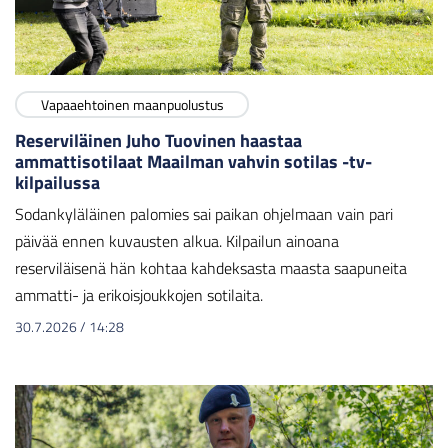
Vapaaehtoinen maanpuolustus
Reserviläinen Juho Tuovinen haastaa
ammattisotilaat Maailman vahvin sotilas -tv-
kilpailussa
Sodankyläläinen palomies sai paikan ohjelmaan vain pari
päivää ennen kuvausten alkua. Kilpailun ainoana
reserviläisenä hän kohtaa kahdeksasta maasta saapuneita
ammatti- ja erikoisjoukkojen sotilaita.
30.7.2026
/
14:28