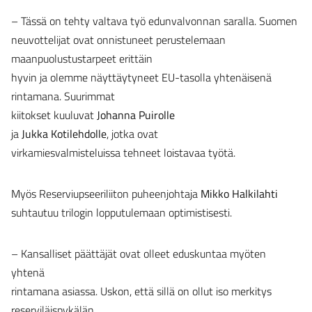
– Tässä on tehty valtava työ edunvalvonnan saralla. Suomen
neuvottelijat ovat onnistuneet perustelemaan
maanpuolustustarpeet erittäin
hyvin ja olemme näyttäytyneet EU-tasolla yhtenäisenä
rintamana. Suurimmat
kiitokset kuuluvat
Johanna Puirolle
ja
Jukka Kotilehdolle
, jotka ovat
virkamiesvalmisteluissa tehneet loistavaa työtä.
Myös Reserviupseeriliiton puheenjohtaja
Mikko Halkilahti
suhtautuu trilogin lopputulemaan optimistisesti.
– Kansalliset päättäjät ovat olleet eduskuntaa myöten
yhtenä
rintamana asiassa. Uskon, että sillä on ollut iso merkitys
reserviläispykälän