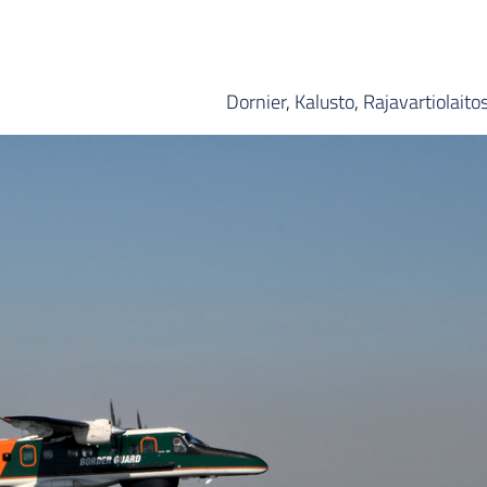
Dornier
,
Kalusto
,
Rajavartiolaito