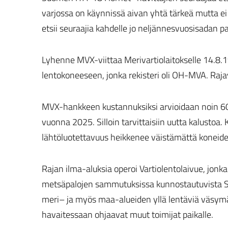
varjossa on käynnissä aivan yhtä tärkeä mutta e
etsii seuraajia kahdelle jo neljännesvuosisadan p
Lyhenne MVX-viittaa Merivartiolaitokselle 14.8.
lentokoneeseen, jonka rekisteri oli OH-MVA. Rajava
MVX-hankkeen kustannuksiksi arvioidaan noin 60 
vuonna 2025. Silloin tarvittaisiin uutta kalustoa. 
lähtöluotettavuus heikkenee väistämättä koneid
Rajan ilma-aluksia operoi Vartiolentolaivue, jonk
metsäpalojen sammutuksissa kunnostautuvista Su
meri– ja myös maa-alueiden yllä lentäviä väsymä
havaitessaan ohjaavat muut toimijat paikalle.