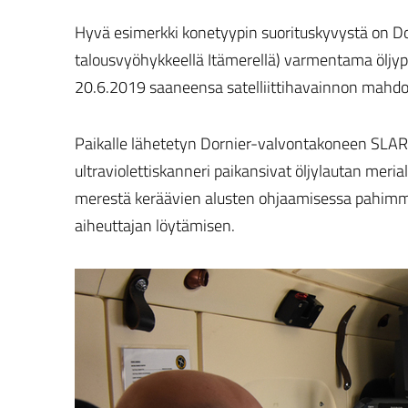
Hyvä esimerkki konetyypin suorituskyvystä on D
talousvyöhykkeellä Itämerellä) varmentama öljyp
20.6.2019 saaneensa satelliittihavainnon mahdol
Paikalle lähetetyn Dornier-valvontakoneen SLAR
ultraviolettiskanneri paikansivat öljylautan mer
merestä keräävien alusten ohjaamisessa pahimmil
aiheuttajan löytämisen.