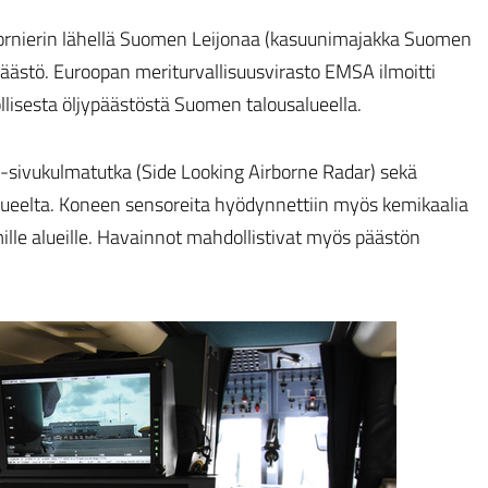
ornierin lähellä Suomen Leijonaa (kasuunimajakka Suomen
äästö. Euroopan meriturvallisuusvirasto EMSA ilmoitti
lisesta öljypäästöstä Suomen talousalueella.
-sivukulmatutka (Side Looking Airborne Radar) sekä
ialueelta. Koneen sensoreita hyödynnettiin myös kemikaalia
le alueille. Havainnot mahdollistivat myös päästön