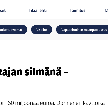
set
Tilaa lehti
Toimitus
M
uolustusvoimat
Visailut
Vapaaehtoinen maanpuolustus
Rajan silmänä –
n 60 miljoonaa euroa. Dornierien käyttöikä