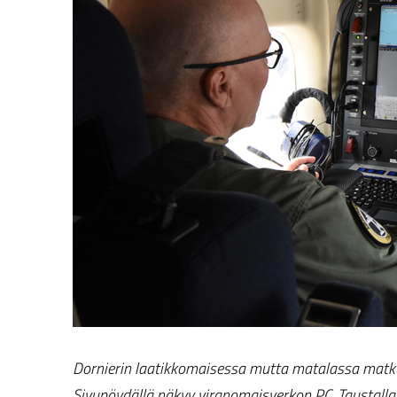
Dornierin laatikkomaisessa mutta matalassa matkus
Sivupöydällä näkyy viranomaisverkon PC. Taustall