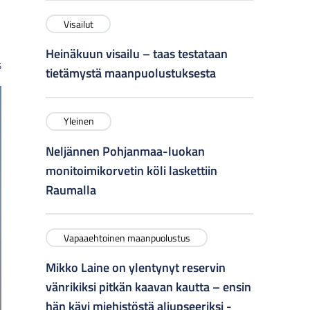
Visailut
Heinäkuun visailu – taas testataan
s
tietämystä maanpuolustuksesta
Yleinen
Neljännen Pohjanmaa-luokan
monitoimikorvetin köli laskettiin
Raumalla
Vapaaehtoinen maanpuolustus
Mikko Laine on ylentynyt reservin
vänrikiksi pitkän kaavan kautta – ensin
hän kävi miehistöstä aliupseeriksi -