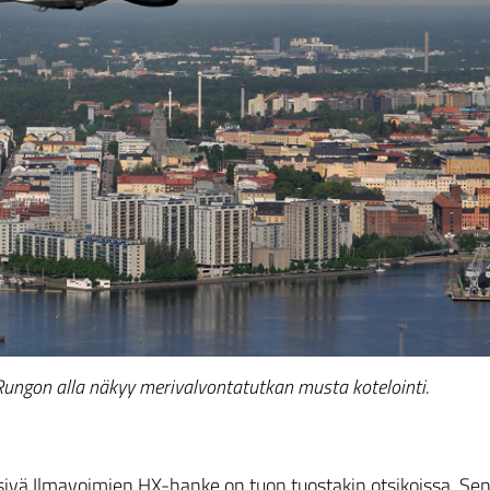
 Rungon alla näkyy merivalvontatutkan musta kotelointi.
ivä Ilmavoimien HX-hanke on tuon tuostakin otsikoissa. Se