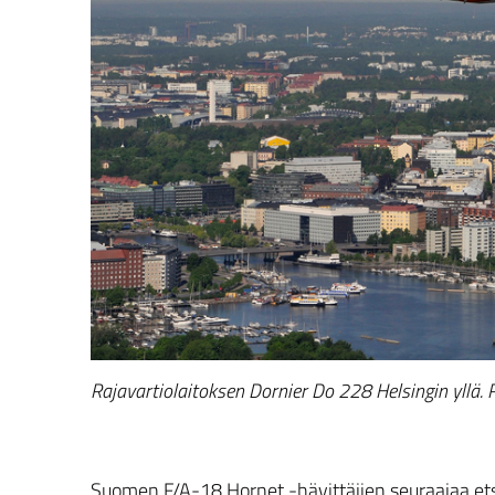
Rajavartiolaitoksen Dornier Do 228 Helsingin yllä.
Suomen F/A-18 Hornet -hävittäjien seuraajaa ets