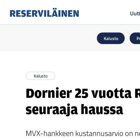
Uuti
Reserviläinen
Kalusto
P
Kalusto
Dornier 25 vuotta 
seuraaja haussa
MVX-hankkeen kustannusarvio on noi