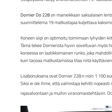
Dornier Do 228
on maineikkaan saksalaisen lento
suunnittelema 19 matkustajaa kuljettava kaksimoo
Koneen siipi on optimoitu toimimaan lyhyiden kiit
Tämä tekee Dornierista hyvin soveltuvan myös hi
koneessa on laatikkomainen runko, joka mahdolli
kuin tarjoaa matkustamossa tilaa niitä käyttävien 
Lisäbonuksena ovat Dornier 228:n noin 1 100 euron
Siksi ei ole ihme, että valmistaja kehitti nopeas
rajavalvontaan ja muihin viranomaistehtäviin. D