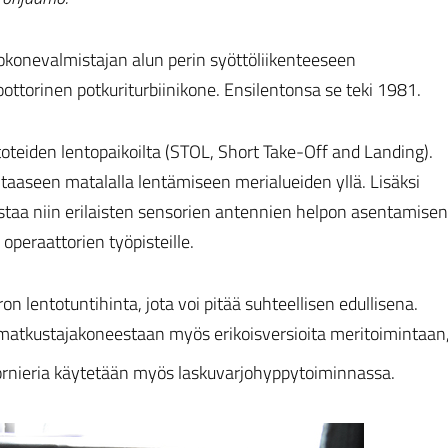
konevalmistajan alun perin syöttöliikenteeseen
ttorinen potkuriturbiinikone. Ensilentonsa se teki 1981.
oteiden lentopaikoilta (STOL, Short Take-Off and Landing).
taaseen matalalla lentämiseen merialueiden yllä. Lisäksi
staa niin erilaisten sensorien antennien helpon asentamisen
operaattorien työpisteille.
 lentotuntihinta, jota voi pitää suhteellisen edullisena.
ti matkustajakoneestaan myös erikoisversioita meritoimintaan
ornieria käytetään myös laskuvarjohyppytoiminnassa.