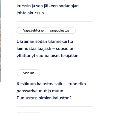
kurssin ja sen jälkeen sodanajan
johtajakurssin
Vapaaehtoinen maanpuolustus
Ukrainan sodan tilannekartta
kiinnostaa laajasti – suosio on
yllättänyt suomalaiset tekijätkin
Visailut
Kesäkuun kalustovisailu – tunnetko
panssarivaunut ja muun
Puolustusvoimien kaluston?
n