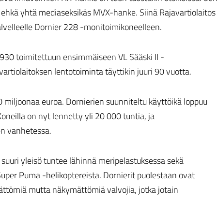
i ehkä yhtä mediaseksikäs MVX-hanke. Siinä Rajavartiolaitos
alvelleelle Dornier 228 -monitoimikoneelleen.
1930 toimitettuun ensimmäiseen VL Sääski II -
rtiolaitoksen lentotoiminta täyttikin juuri 90 vuotta.
miljoonaa euroa. Dornierien suunniteltu käyttöikä loppuu
Koneilla on nyt lennetty yli 20 000 tuntia, ja
en vanhetessa.
a suuri yleisö tuntee lähinnä meripelastuksessa sekä
per Puma -helikoptereista. Dornierit puolestaan ovat
ttömiä mutta näkymättömiä valvojia, jotka jotain