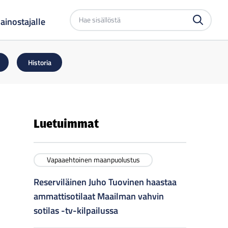
Etsi
ainostajalle
sivustolta
Historia
Luetuimmat
Vapaaehtoinen maanpuolustus
Reserviläinen Juho Tuovinen haastaa
ammattisotilaat Maailman vahvin
sotilas -tv-kilpailussa