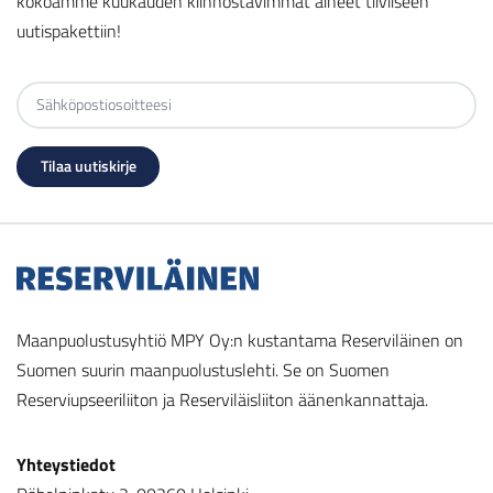
kokoamme kuukauden kiinnostavimmat aiheet tiiviiseen
uutispakettiin!
Maanpuolustusyhtiö MPY Oy:n kustantama Reserviläinen on
Suomen suurin maanpuolustuslehti. Se on Suomen
Reserviupseeriliiton ja Reserviläisliiton äänenkannattaja.
Yhteystiedot