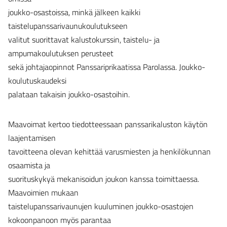
joukko-osastoissa, minkä jälkeen kaikki
taistelupanssarivaunukoulutukseen
valitut suorittavat kalustokurssin, taistelu- ja
ampumakoulutuksen perusteet
sekä johtajaopinnot Panssariprikaatissa Parolassa. Joukko-
koulutuskaudeksi
palataan takaisin joukko-osastoihin.
Maavoimat kertoo tiedotteessaan panssarikaluston käytön
laajentamisen
tavoitteena olevan kehittää varusmiesten ja henkilökunnan
osaamista ja
suorituskykyä mekanisoidun joukon kanssa toimittaessa.
Maavoimien mukaan
taistelupanssarivaunujen kuuluminen joukko-osastojen
kokoonpanoon myös parantaa