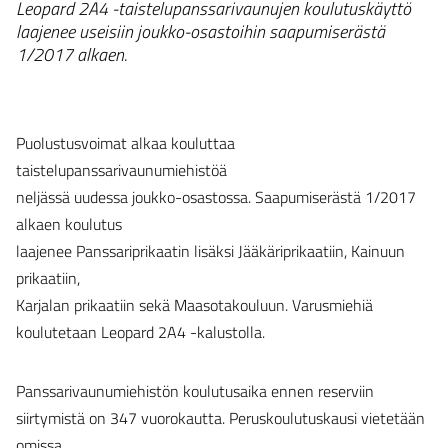
Leopard 2A4 -taistelupanssarivaunujen koulutuskäyttö
laajenee useisiin joukko-osastoihin saapumiserästä
1/2017 alkaen.
Puolustusvoimat alkaa kouluttaa
taistelupanssarivaunumiehistöä
neljässä uudessa joukko-osastossa. Saapumiserästä 1/2017
alkaen koulutus
laajenee Panssariprikaatin lisäksi Jääkäriprikaatiin, Kainuun
prikaatiin,
Karjalan prikaatiin sekä Maasotakouluun. Varusmiehiä
koulutetaan Leopard 2A4 -kalustolla.
Panssarivaunumiehistön koulutusaika ennen reserviin
siirtymistä on 347 vuorokautta. Peruskoulutuskausi vietetään
omissa