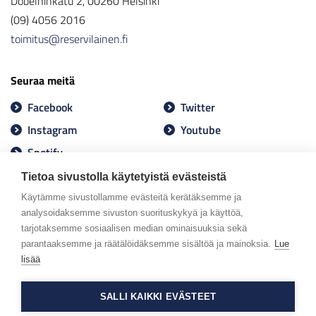
Döbelninkatu 2, 00260 Helsinki
(09) 4056 2016
toimitus@reservilainen.fi
Seuraa meitä
Facebook
Twitter
Instagram
Youtube
Spotify
Tietoa sivustolla käytetyistä evästeistä
Käytämme sivustollamme evästeitä kerätäksemme ja
analysoidaksemme sivuston suorituskykyä ja käyttöä,
tarjotaksemme sosiaalisen median ominaisuuksia sekä
parantaaksemme ja räätälöidäksemme sisältöä ja mainoksia.
Lue
lisää
SALLI KAIKKI EVÄSTEET