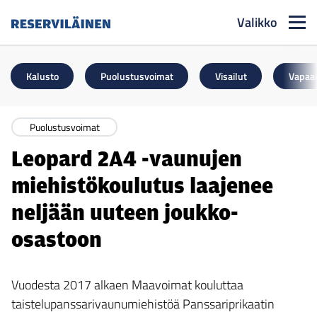
Valikko
Reserviläinen
Kalusto
Puolustusvoimat
Visailut
Vapaa
Puolustusvoimat
Leopard 2A4 -vaunujen
miehistökoulutus laajenee
neljään uuteen joukko-
osastoon
Vuodesta 2017 alkaen Maavoimat kouluttaa
taistelupanssarivaunumiehistöä Panssariprikaatin