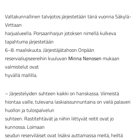
Valtakunnallinen talvijotos järjestetään tänä vuonna Säkylä-
Virttaan
harjualueella. Porsaanharjun jotoksen nimellä kulkeva
tapahtuma järjestetään
6–8. maaliskuuta. Järjestäjätahoon Oripään
reservialiupseereihin kuuluvan
Minna Nenosen
mukaan
valmistelut ovat
hyvällä mallilla.
– Järjestelyiden suhteen kaikki on hanskassa. Viimeistä
hiontaa vaille, tulevana laskiaissunnuntaina on vielä palaveri
huollon ja tulospalvelun
suhteen. Rastitehtävät ja niihin liittyvät reitit ovat jo
kunnossa. Loimaan
seudun reserviläiset ovat lisäksi auttamassa meitä, heiltä