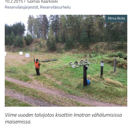
10.2.2015
/
Tuomas Kaarkoski
Reserviläisjärjestöt
,
Reserviläisurheilu
Mirva Brola
Viime vuoden talvijotos kisattiin Imatran vähälumisissa
maisemissa.