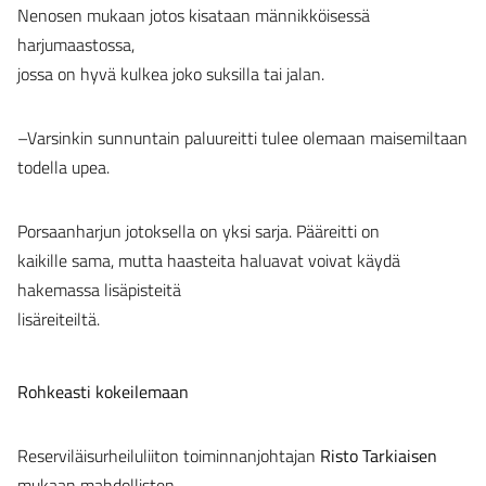
Nenosen mukaan jotos kisataan männikköisessä
harjumaastossa,
jossa on hyvä kulkea joko suksilla tai jalan.
–Varsinkin sunnuntain paluureitti tulee olemaan maisemiltaan
todella upea.
Porsaanharjun jotoksella on yksi sarja. Pääreitti on
kaikille sama, mutta haasteita haluavat voivat käydä
hakemassa lisäpisteitä
lisäreiteiltä.
Rohkeasti kokeilemaan
Reserviläisurheiluliiton toiminnanjohtajan
Risto Tarkiaisen
mukaan mahdollisten