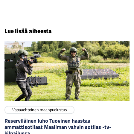
Lue lisää aiheesta
Vapaaehtoinen maanpuolustus
Reserviläinen Juho Tuovinen haastaa
ammattisotilaat Maailman vahvin sotilas -tv-
kilpailussa