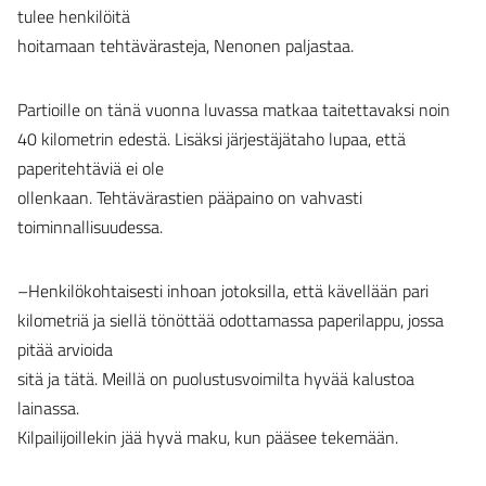
tulee henkilöitä
hoitamaan tehtävärasteja, Nenonen paljastaa.
Partioille on tänä vuonna luvassa matkaa taitettavaksi noin
40 kilometrin edestä. Lisäksi järjestäjätaho lupaa, että
paperitehtäviä ei ole
ollenkaan. Tehtävärastien pääpaino on vahvasti
toiminnallisuudessa.
–Henkilökohtaisesti inhoan jotoksilla, että kävellään pari
kilometriä ja siellä tönöttää odottamassa paperilappu, jossa
pitää arvioida
sitä ja tätä. Meillä on puolustusvoimilta hyvää kalustoa
lainassa.
Kilpailijoillekin jää hyvä maku, kun pääsee tekemään.