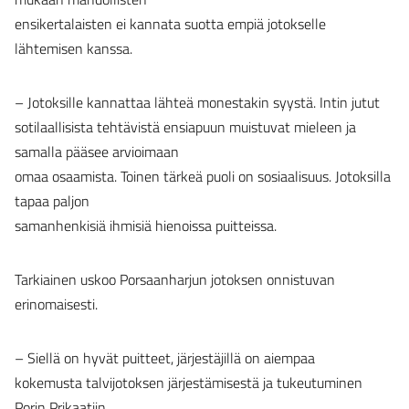
ensikertalaisten ei kannata suotta empiä jotokselle
lähtemisen kanssa.
– Jotoksille kannattaa lähteä monestakin syystä. Intin jutut
sotilaallisista tehtävistä ensiapuun muistuvat mieleen ja
samalla pääsee arvioimaan
omaa osaamista. Toinen tärkeä puoli on sosiaalisuus. Jotoksilla
tapaa paljon
samanhenkisiä ihmisiä hienoissa puitteissa.
Tarkiainen uskoo Porsaanharjun jotoksen onnistuvan
erinomaisesti.
– Siellä on hyvät puitteet, järjestäjillä on aiempaa
kokemusta talvijotoksen järjestämisestä ja tukeutuminen
Porin Prikaatiin