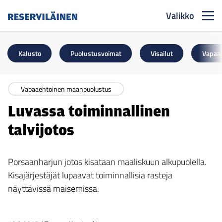
Valikko
Reserviläinen
Kalusto
Puolustusvoimat
Visailut
Vapaa
Vapaaehtoinen maanpuolustus
Luvassa toiminnallinen
talvijotos
Porsaanharjun jotos kisataan maaliskuun alkupuolella.
Kisajärjestäjät lupaavat toiminnallisia rasteja
näyttävissä maisemissa.