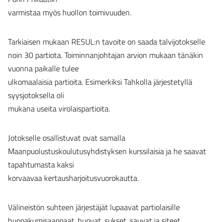
varmistaa myös huollon toimivuuden.
Tarkiaisen mukaan RESUL:n tavoite on saada talvijotokselle
noin 30 partiota. Toiminnanjohtajan arvion mukaan tänäkin
vuonna paikalle tulee
ulkomaalaisia partioita. Esimerkiksi Tahkolla järjestetyllä
syysjotoksella oli
mukana useita virolaispartioita.
Jotokselle osallistuvat ovat samalla
Maanpuolustuskoulutusyhdistyksen kurssilaisia ja he saavat
tapahtumasta kaksi
korvaavaa kertausharjoitusvuorokautta.
Välineistön suhteen järjestäjät lupaavat partiolaisille
huopakumisaappaat, huovat, sukset, sauvat ja siteet.