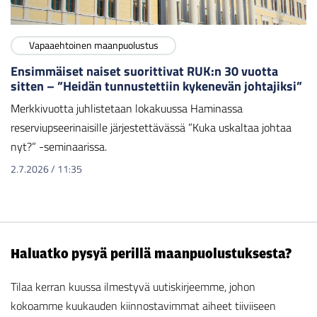
Vapaaehtoinen maanpuolustus
Ensimmäiset naiset suorittivat RUK:n 30 vuotta
sitten – ”Heidän tunnustettiin kykenevän johtajiksi”
Merkkivuotta juhlistetaan lokakuussa Haminassa
reserviupseerinaisille järjestettävässä ”Kuka uskaltaa johtaa
nyt?” -seminaarissa.
2.7.2026
/
11:35
Haluatko pysyä perillä maanpuolustuksesta?
Tilaa kerran kuussa ilmestyvä uutiskirjeemme, johon
kokoamme kuukauden kiinnostavimmat aiheet tiiviiseen