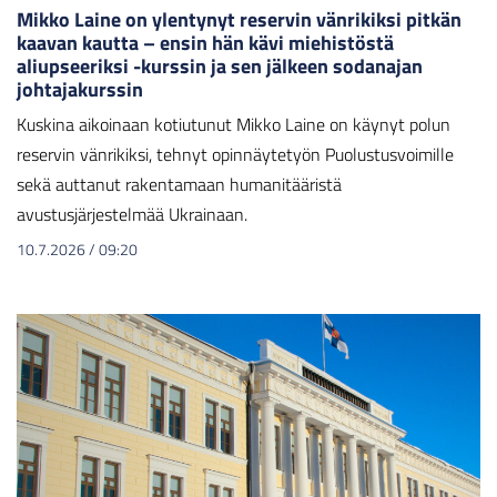
Mikko Laine on ylentynyt reservin vänrikiksi pitkän
kaavan kautta – ensin hän kävi miehistöstä
aliupseeriksi -kurssin ja sen jälkeen sodanajan
johtajakurssin
Kuskina aikoinaan kotiutunut Mikko Laine on käynyt polun
reservin vänrikiksi, tehnyt opinnäytetyön Puolustusvoimille
sekä auttanut rakentamaan humanitääristä
avustusjärjestelmää Ukrainaan.
10.7.2026
/
09:20