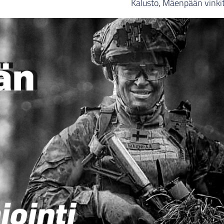
Kalusto
,
Mäenpään vinki