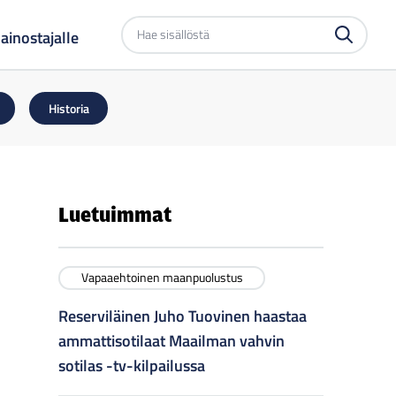
Etsi
ainostajalle
sivustolta
Historia
Luetuimmat
Vapaaehtoinen maanpuolustus
Reserviläinen Juho Tuovinen haastaa
ammattisotilaat Maailman vahvin
sotilas -tv-kilpailussa