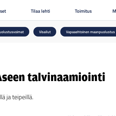
set
Tilaa lehti
Toimitus
M
uolustusvoimat
Visailut
Vapaaehtoinen maanpuolustus
Aseen talvinaamiointi
ä ja teipeillä.