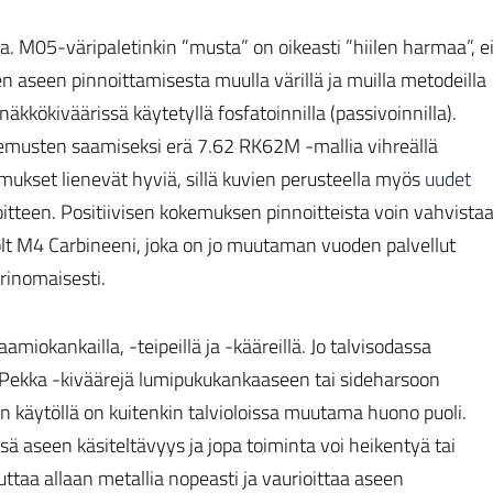
 M05-väripaletinkin ”musta” on oikeasti ”hiilen harmaa”, e
n aseen pinnoittamisesta muulla värillä ja muilla metodeilla
kkökiväärissä käytetyllä fosfatoinnilla (passivoinnilla).
kemusten saamiseksi erä 7.62 RK62M -mallia vihreällä
mukset lienevät hyviä, sillä kuvien perusteella myös
uudet
teen. Positiivisen kokemuksen pinnoitteista voin vahvista
 Colt M4 Carbineeni, joka on jo muutaman vuoden palvellut
rinomaisesti.
amiokankailla, -teipeillä ja -kääreillä. Jo talvisodassa
Pekka -kiväärejä lumipukukankaaseen tai sideharsoon
n käytöllä on kuitenkin talvioloissa muutama huono puoli.
sä aseen käsiteltävyys ja jopa toiminta voi heikentyä tai
ttaa allaan metallia nopeasti ja vaurioittaa aseen