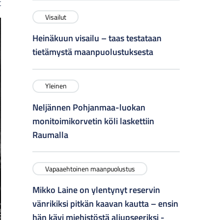
t
Visailut
Heinäkuun visailu – taas testataan
tietämystä maanpuolustuksesta
Yleinen
Neljännen Pohjanmaa-luokan
monitoimikorvetin köli laskettiin
Raumalla
Vapaaehtoinen maanpuolustus
Mikko Laine on ylentynyt reservin
vänrikiksi pitkän kaavan kautta – ensin
hän kävi miehistöstä aliupseeriksi -