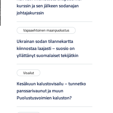
kurssin ja sen jälkeen sodanajan
johtajakurssin
Vapaaehtoinen maanpuolustus
Ukrainan sodan tilannekartta
kiinnostaa laajasti – suosio on
yllättänyt suomalaiset tekijätkin
Visailut
Kesäkuun kalustovisailu – tunnetko
panssarivaunut ja muun
Puolustusvoimien kaluston?