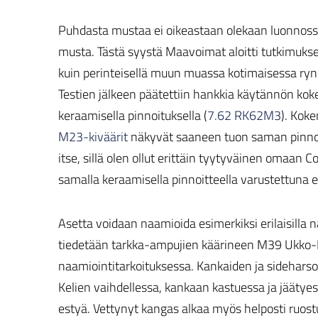
Puhdasta mustaa ei oikeastaan olekaan luonnossa.
musta. Tästä syystä Maavoimat aloitti tutkimukse
kuin perinteisellä muun muassa kotimaisessa rynnä
Testien jälkeen päätettiin hankkia käytännön ko
keraamisella pinnoituksella (
7.62 RK62M3
). Koke
M23-kiväärit
näkyvät saaneen tuon saman pinnoit
itse, sillä olen ollut erittäin tyytyväinen omaan
samalla keraamisella pinnoitteella varustettuna e
Asetta voidaan naamioida esimerkiksi erilaisilla na
tiedetään tarkka-ampujien käärineen M39 Ukko-
naamiointitarkoituksessa. Kankaiden ja sideharso
Kelien vaihdellessa, kankaan kastuessa ja jäätyes
estyä. Vettynyt kangas alkaa myös helposti ruostu