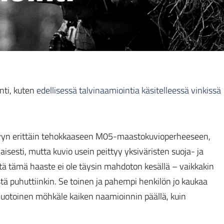
nti, kuten
edellisessä talvinaamiointia käsitelleessä vinkissä
tettyyn erittäin tehokkaaseen M05-maastokuvioperheeseen,
aisesti, mutta kuvio usein peittyy yksiväristen suoja- ja
eitä tämä haaste ei ole täysin mahdoton kesällä – vaikkakin
stä puhuttiinkin. Se toinen ja pahempi henkilön jo kaukaa
 muotoinen möhkäle kaiken naamioinnin päällä, kuin