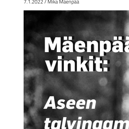
7.1.2022
/
Mika Mäenpää