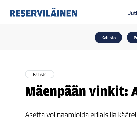
Uuti
Reserviläinen
Kalusto
P
Kalusto
Mäenpään vinkit: 
Asetta voi naamioida erilaisilla kääreill