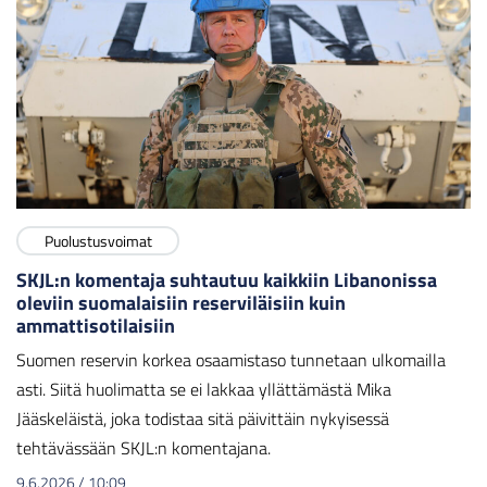
Puolustusvoimat
SKJL:n komentaja suhtautuu kaikkiin Libanonissa
oleviin suomalaisiin reserviläisiin kuin
ammattisotilaisiin
Suomen reservin korkea osaamistaso tunnetaan ulkomailla
asti. Siitä huolimatta se ei lakkaa yllättämästä Mika
Jääskeläistä, joka todistaa sitä päivittäin nykyisessä
tehtävässään SKJL:n komentajana.
9.6.2026
/
10:09