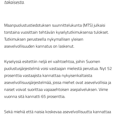
takaisesta.
Maanpuolustustiedotuksen suunnittelukunta (MTS) julkaisi
torstaina vuosittain tehtävän kyselytutkimuksensa tulokset.
Tutkimuksen perusteella nykymallisen yleisen
asevelvollisuuden kannatus on laskenut.
Kyselyssä esitettiin neljä eri vaihtoehtoa, joihin Suomen
puolustusjärjestelmä voisi vastaajan mielestä perustua. Nyt 52
prosenttia vastaajista kannattaa nykyisenkaltaista
asevelvollisuusjärjestelmää, jossa miehet ovat asevelvollisia ja
naiset voivat suorittaa vapaaehtoisen asepalveluksen. Viime
vuonna sitä kannatti 65 prosenttia.
Sekä miehiä että naisia koskevaa asevelvollisuutta kannattaa