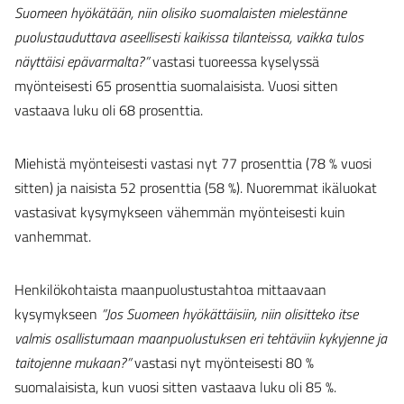
Suomeen hyökätään, niin
olisiko suomalaisten mielestänne
puolustauduttava aseellisesti kaikissa tilanteissa, vaikka tulos
näyttäisi epävarmalta?”
vastasi tuoreessa kyselyssä
myönteisesti 65 prosenttia suomalaisista. Vuosi sitten
vastaava luku oli 68 prosenttia.
Miehistä myönteisesti vastasi nyt 77 prosenttia (78 % vuosi
sitten) ja naisista 52 prosenttia (58 %). Nuoremmat ikäluokat
vastasivat kysymykseen vähemmän myönteisesti kuin
vanhemmat.
Henkilökohtaista maanpuolustustahtoa mittaavaan
kysymykseen
”Jos Suomeen hyökättäisiin, niin olisitteko itse
valmis osallistumaan maanpuolustuksen eri tehtäviin kykyjenne ja
taitojenne mukaan?”
vastasi nyt myönteisesti 80 %
suomalaisista, kun vuosi sitten vastaava luku oli 85 %.