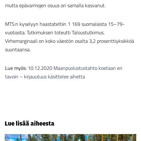
mutta epävarmojen osuus on samalla kasvanut.
MTS:n kyselyyn haastateltiin 1 169 suomalaista 15–79-
vuotiasta. Tutkimuksen toteutti Taloustutkimus.
Virhemarginaali on koko väestön osalta 3,2 prosenttiyksikköä
suuntaansa.
Lue myös:
10.12.2020
Maanpuolustustahto koetaan eri
tavoin – kirjauutuus käsittelee aihetta
Lue lisää aiheesta