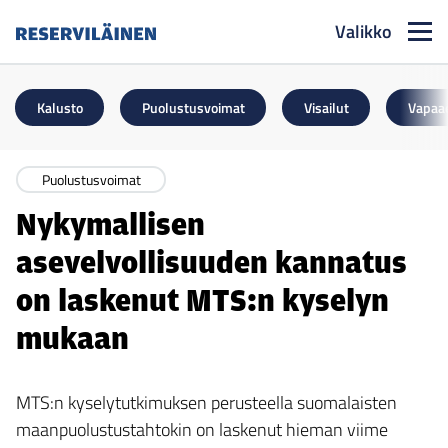
Valikko
Reserviläinen
Kalusto
Puolustusvoimat
Visailut
Vapaa
Puolustusvoimat
Nykymallisen
asevelvollisuuden kannatus
on laskenut MTS:n kyselyn
mukaan
MTS:n kyselytutkimuksen perusteella suomalaisten
maanpuolustustahtokin on laskenut hieman viime