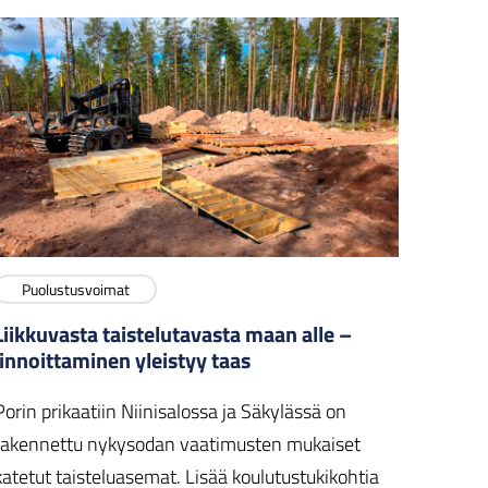
Puolustusvoimat
Liikkuvasta taistelutavasta maan alle –
linnoittaminen yleistyy taas
Porin prikaatiin Niinisalossa ja Säkylässä on
rakennettu nykysodan vaatimusten mukaiset
katetut taisteluasemat. Lisää koulutustukikohtia