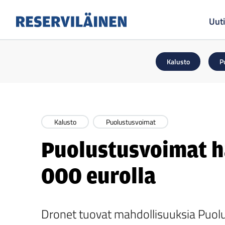
Uuti
Reserviläinen
Kalusto
P
Kalusto
Puolustusvoimat
Puolustusvoimat h
000 eurolla
Dronet tuovat mahdollisuuksia Puolus