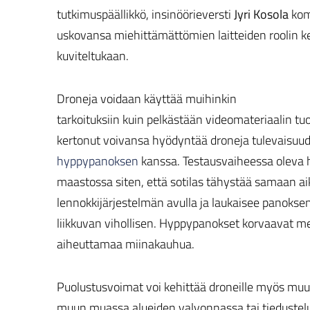
tutkimuspäällikkö, insinöörieversti
Jyri Kosola
kom
uskovansa miehittämättömien laitteiden roolin 
kuviteltukaan.
Droneja voidaan käyttää muihinkin
tarkoituksiin kuin pelkästään videomateriaalin t
kertonut voivansa hyödyntää droneja tulevaisu
hyppypanoksen
kanssa. Testausvaiheessa oleva 
maastossa siten, että sotilas tähystää samaan ai
lennokkijärjestelmän avulla ja laukaisee panoksen 
liikkuvan vihollisen. Hyppypanokset korvaavat m
aiheuttamaa miinakauhua.
Puolustusvoimat voi kehittää droneille myös muu
muun muassa alueiden valvonnassa tai tiedustel