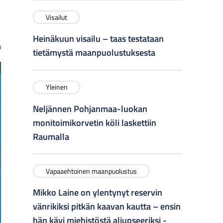
Visailut
Heinäkuun visailu – taas testataan
o
tietämystä maanpuolustuksesta
Yleinen
Neljännen Pohjanmaa-luokan
monitoimikorvetin köli laskettiin
Raumalla
Vapaaehtoinen maanpuolustus
Mikko Laine on ylentynyt reservin
vänrikiksi pitkän kaavan kautta – ensin
hän kävi miehistöstä aliupseeriksi -