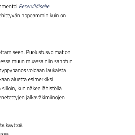
mentoi
Reserviläiselle
kehittyvän nopeammin kuin on
uottamiseen. Puolustusvoimat on
udessa muun muassa niin sanotun
hyppypanos voidaan laukaista
kaan aluetta esimerkiksi
silloin, kun näkee lähistöllä
enetettyjen jalkaväkimiinojen
ta käyttöä
ussa.