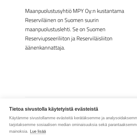
Maanpuolustusyhtiö MPY Oy:n kustantama
Reserviläinen on Suomen suurin
maanpuolustuslehti. Se on Suomen
Reserviupseeriliiton ja Reserviläisliiton
äänenkannattaja.
Tietoa sivustolla käytetyistä evästeistä
Käytämme sivustollamme evästeitä kerätäksemme ja analysoidaksemme 
Tietosuojaseloste
tarjotaksemme sosiaalisen median ominaisuuksia sekä parantaaksemme 
mainoksia.
Lue lisää