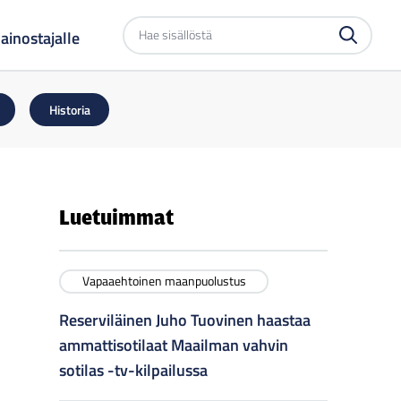
Etsi
ainostajalle
sivustolta
Historia
Luetuimmat
Vapaaehtoinen maanpuolustus
Reserviläinen Juho Tuovinen haastaa
ammattisotilaat Maailman vahvin
sotilas -tv-kilpailussa