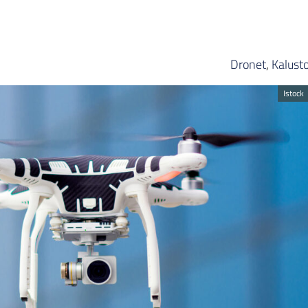
Dronet
,
Kalust
Istock