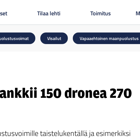
set
Tilaa lehti
Toimitus
M
uolustusvoimat
Visailut
Vapaaehtoinen maanpuolustus
ankkii 150 dronea 270
tusvoimille taistelukentällä ja esimerkiksi