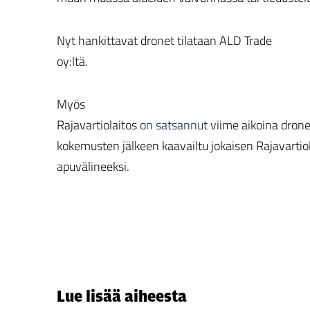
Nyt hankittavat dronet tilataan ALD Trade
oy:ltä.
Myös
Rajavartiolaitos
on satsannut
viime aikoina drone
kokemusten jälkeen kaavailtu jokaisen Rajavartio
apuvälineeksi.
Lue lisää aiheesta