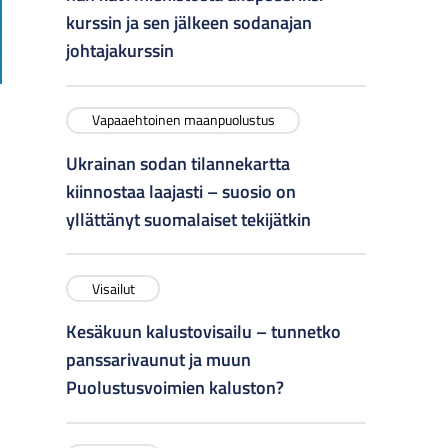
kurssin ja sen jälkeen sodanajan
johtajakurssin
Vapaaehtoinen maanpuolustus
Ukrainan sodan tilannekartta
kiinnostaa laajasti – suosio on
yllättänyt suomalaiset tekijätkin
Visailut
Kesäkuun kalustovisailu – tunnetko
panssarivaunut ja muun
Puolustusvoimien kaluston?