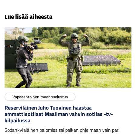
Lue lisää aiheesta
Vapaaehtoinen maanpuolustus
Reserviläinen Juho Tuovinen haastaa
ammattisotilaat Maailman vahvin sotilas -tv-
kilpailussa
Sodankyläläinen palomies sai paikan ohjelmaan vain pari