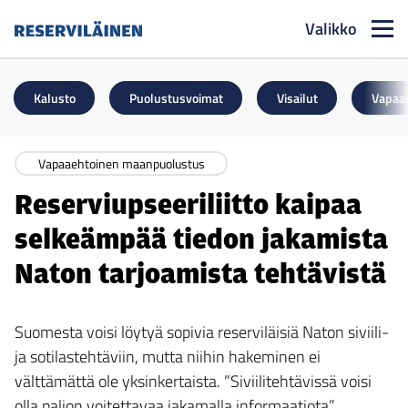
Valikko
Reserviläinen
Kalusto
Puolustusvoimat
Visailut
Vapaa
Vapaaehtoinen maanpuolustus
Reserviupseeriliitto kaipaa
selkeämpää tiedon jakamista
Naton tarjoamista tehtävistä
Suomesta voisi löytyä sopivia reserviläisiä Naton siviili-
ja sotilastehtäviin, mutta niihin hakeminen ei
välttämättä ole yksinkertaista. ”Siviilitehtävissä voisi
olla paljon voitettavaa jakamalla informaatiota”,