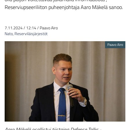
Reserviupseeriliiton puheenjohtaja Aaro Mäkelä sanoo.
7.11.2024
/
12:14
/
Paavo Airo
Nato
,
Reserviläisjärjestöt
Paavo Airo
Aaro Mäkelä osallistui tiistaina Defense Talks -