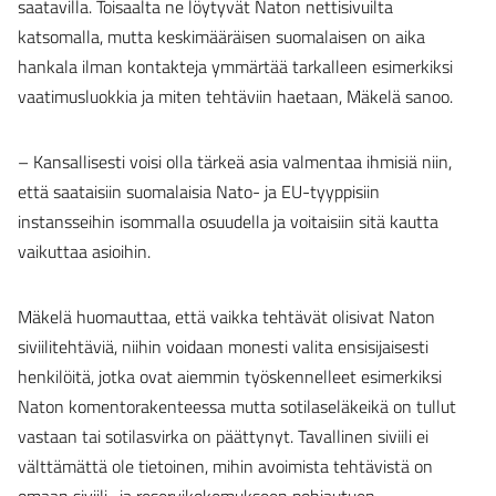
saatavilla. Toisaalta ne löytyvät Naton nettisivuilta
katsomalla, mutta keskimääräisen suomalaisen on aika
hankala ilman kontakteja ymmärtää tarkalleen esimerkiksi
vaatimusluokkia ja miten tehtäviin haetaan, Mäkelä sanoo.
– Kansallisesti voisi olla tärkeä asia valmentaa ihmisiä niin,
että saataisiin suomalaisia Nato- ja EU-tyyppisiin
instansseihin isommalla osuudella ja voitaisiin sitä kautta
vaikuttaa asioihin.
Mäkelä huomauttaa, että vaikka tehtävät olisivat Naton
siviilitehtäviä, niihin voidaan monesti valita ensisijaisesti
henkilöitä, jotka ovat aiemmin työskennelleet esimerkiksi
Naton komentorakenteessa mutta sotilaseläkeikä on tullut
vastaan tai sotilasvirka on päättynyt. Tavallinen siviili ei
välttämättä ole tietoinen, mihin avoimista tehtävistä on