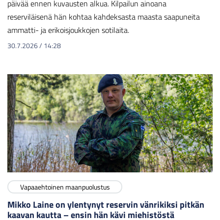
päivää ennen kuvausten alkua. Kilpailun ainoana
reserviläisenä hän kohtaa kahdeksasta maasta saapuneita
ammatti- ja erikoisjoukkojen sotilaita.
30.7.2026
/
14:28
Vapaaehtoinen maanpuolustus
Mikko Laine on ylentynyt reservin vänrikiksi pitkän
kaavan kautta – ensin hän kävi miehistöstä