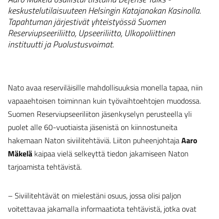
keskustelutilaisuuteen Helsingin Katajanokan Kasinolla.
Tapahtuman järjestivät yhteistyössä Suomen
Reserviupseeriliitto, Upseeriliitto, Ulkopoliittinen
instituutti ja Puolustusvoimat.
Nato avaa reserviläisille mahdollisuuksia monella tapaa, niin
vapaaehtoisen toiminnan kuin työvaihtoehtojen muodossa.
Suomen Reserviupseeriliiton jäsenkyselyn perusteella yli
puolet alle 60-vuotiaista jäsenistä on kiinnostuneita
hakemaan Naton siviilitehtäviä. Liiton puheenjohtaja
Aaro
Mäkelä
kaipaa vielä selkeyttä tiedon jakamiseen Naton
tarjoamista tehtävistä.
– Siviilitehtävät on mielestäni osuus, jossa olisi paljon
voitettavaa jakamalla informaatiota tehtävistä, jotka ovat