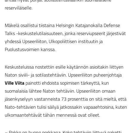
reserviläiselle.
Mäkelä osallistui tiistaina Helsingin Katajanokalla Defense
Talks -keskustelutilaisuuteen, jonka reserviupseerit järjestivät
yhdessä Upseeriliiton, Ulkopoliittisen instituutin ja
Puolustusvoimien kanssa.
Keskusteluissa nostettiin esille käytännön asioitakin liittyen
Naton siviili- ja sotilastehtäviin. Upseeriliiton puheenjohtaja
Ville Viita
painotti ehdoista sopimisen tärkeyttä, kun
suomalaisia lähtee Naton tehtäviin. Upseeriliiton omaan
jäsenkyselyyn vastanneista 73 prosenttia on sitä mieltä, että
Nato-tehtävien tulisi säilyä jatkossakin vapaaehtoisina, kuten
ulkomaantehtävät tähän mennessä ovat olleet.
– Pakko on huono porkkana. Koko tehtäviin liittyvä paketti