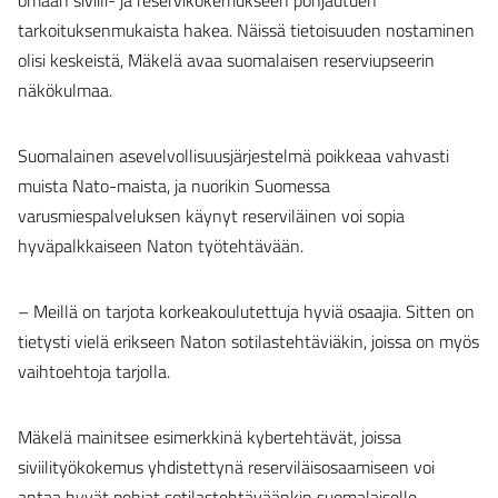
omaan siviili- ja reservikokemukseen pohjautuen
tarkoituksenmukaista hakea. Näissä tietoisuuden nostaminen
olisi keskeistä, Mäkelä avaa suomalaisen reserviupseerin
näkökulmaa.
Suomalainen asevelvollisuusjärjestelmä poikkeaa vahvasti
muista Nato-maista, ja nuorikin Suomessa
varusmiespalveluksen käynyt reserviläinen voi sopia
hyväpalkkaiseen Naton työtehtävään.
– Meillä on tarjota korkeakoulutettuja hyviä osaajia. Sitten on
tietysti vielä erikseen Naton sotilastehtäviäkin, joissa on myös
vaihtoehtoja tarjolla.
Mäkelä mainitsee esimerkkinä kybertehtävät, joissa
siviilityökokemus yhdistettynä reserviläisosaamiseen voi
antaa hyvät pohjat sotilastehtäväänkin suomalaiselle