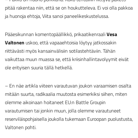
pitää rakentaa niin, että se on houkutteleva. Ei voi olla pakkoa
ja huonoja ehtoja, Viita sanoi paneelikeskustelussa.
Pääesikunnan komentopäällikkö, prikaatikenraali
Vesa
Valtonen
uskoo, että vapaaehtoisia löytyy jatkossakin
riittävästi myös kansainvälisiin sotilastehtäviin. Tähän
vaikuttaa muun muassa se, että kriisinhallintavolyymit eivät
ole erityisen suuria tällä hetkellä.
– En näe artikla viiteen varautuvan joukon varaamisen osalta
mitään suurta, radikaalia muutosta esimerkiksi siihen, miten
olemme aikoinaan hoitaneet EU:n Battle Groupin
varautumisen tai jonkin muun, jolla olemme varautuneet
reserviläispohjaisella joukolla tukemaan Euroopan puolustusta,
Valtonen pohti.