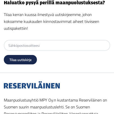
Haluatko pysyä perillä maanpuolustuksesta?
Tilaa kerran kuussa ilmestyvä uutiskirjeemme, johon
kokoamme kuukauden kiinnostavimmat aiheet tiiviiseen
uutispakettiin!
Maanpuolustusyhtiö MPY Oy:n kustantama Reserviläinen on
Suomen suurin maanpuolustuslehti. Se on Suomen
Reserviupseeriliiton ja Reserviläisliiton äänenkannattaja.