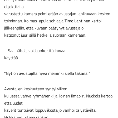
objektiivilla
varustettu kamera poimi erään avustajan lähikuvaan kesken
toiminnan. Kolmas apulaisohjaaja
Timo Lahtinen
kertoi
jälkeenpäin, että kuvaan päätynyt avustaja oli
katsonut juuri sillä hetkellä suoraan kameraan.
– Saa nähdä, voidaanko sitä kuvaa
käyttää.
”Nyt on avustajilla hyvä meininki siellä takana!”
Avustajien keskuuteen syntyi viikon
kuluessa vahva ryhmähenki ja iloinen ilmapiiri. Nuckols kertoo,
että uudet
kaverit tuntuivat loppuviikosta jo vanhoilta ystäviltä.
Hokkanen toteaa rankan