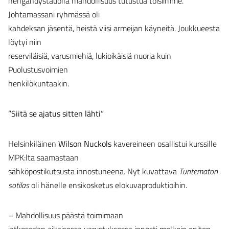
hengähdystauolla mahdollisuus tutustua toisiimme.
Johtamassani ryhmässä oli
kahdeksan jäsentä, heistä viisi armeijan käyneitä. Joukkueesta
löytyi niin
reserviläisiä, varusmiehiä, lukioikäisiä nuoria kuin
Puolustusvoimien
henkilökuntaakin.
”Siitä se ajatus sitten lähti”
Helsinkiläinen
Wilson Nuckols
kavereineen osallistui kurssille
MPK:lta saamastaan
sähköpostikutsusta innostuneena. Nyt kuvattava
Tuntematon
sotilas
oli hänelle ensikosketus elokuvaproduktioihin.
– Mahdollisuus päästä toimimaan
jatkosodan aikaisessa varustuksessa innosti melkein eniten.