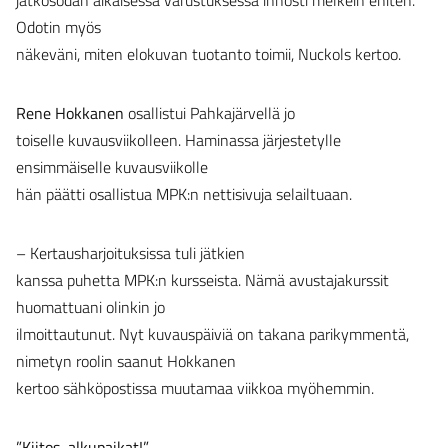
Odotin myös
näkeväni, miten elokuvan tuotanto toimii, Nuckols kertoo.
Rene Hokkanen
osallistui Pahkajärvellä jo
toiselle kuvausviikolleen. Haminassa järjestetylle
ensimmäiselle kuvausviikolle
hän päätti osallistua MPK:n nettisivuja selailtuaan.
– Kertausharjoituksissa tuli jätkien
kanssa puhetta MPK:n kursseista. Nämä avustajakurssit
huomattuani olinkin jo
ilmoittautunut. Nyt kuvauspäiviä on takana parikymmentä,
nimetyn roolin saanut Hokkanen
kertoo sähköpostissa muutamaa viikkoa myöhemmin.
”Kiitos, alkupaikat!”