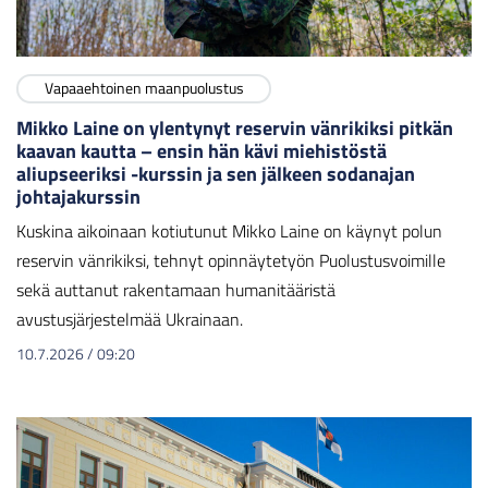
Vapaaehtoinen maanpuolustus
Mikko Laine on ylentynyt reservin vänrikiksi pitkän
kaavan kautta – ensin hän kävi miehistöstä
aliupseeriksi -kurssin ja sen jälkeen sodanajan
johtajakurssin
Kuskina aikoinaan kotiutunut Mikko Laine on käynyt polun
reservin vänrikiksi, tehnyt opinnäytetyön Puolustusvoimille
sekä auttanut rakentamaan humanitääristä
avustusjärjestelmää Ukrainaan.
10.7.2026
/
09:20