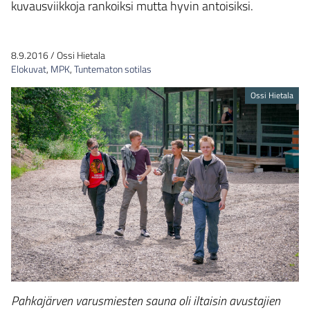
kuvausviikkoja rankoiksi mutta hyvin antoisiksi.
8.9.2016
/
Ossi Hietala
Elokuvat
,
MPK
,
Tuntematon sotilas
Ossi Hietala
Pahkajärven varusmiesten sauna oli iltaisin avustajien