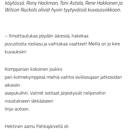
käytössä. Rony Hackman, Toni Astala, Rene Hokkanen ja
Wilson Nuckols olivat hyvin tyytyväisiä kuvausviikkoon.
– Ilmoittautukaa pöydän ääressä, hakekaa
puvustosta rooliasu ja vaihtakaa vaatteet! Meillä on jo kiire
kuvauksiin!
Komppanian kokoinen joukko
pari-kolmekymppisiä miehiä vaihtoi siviiliasujaan jatkosodan
aikaisiin
asepukuihin. Valmiit sotilaat järjestyivät nelijonoihin
noustakseen iäkkääseen
linja-autoon.
Hektinen aamu Pahkajärvellä oli