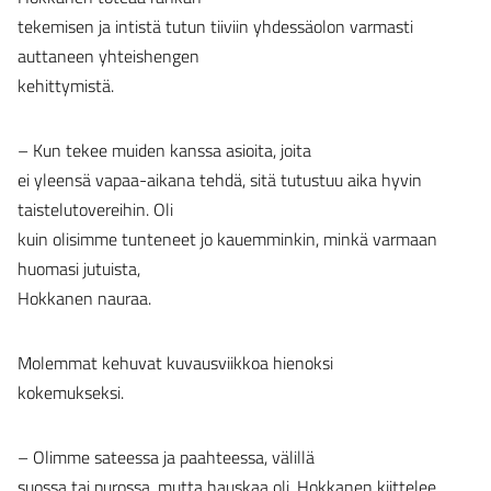
tekemisen ja intistä tutun tiiviin yhdessäolon varmasti
auttaneen yhteishengen
kehittymistä.
– Kun tekee muiden kanssa asioita, joita
ei yleensä vapaa-aikana tehdä, sitä tutustuu aika hyvin
taistelutovereihin. Oli
kuin olisimme tunteneet jo kauemminkin, minkä varmaan
huomasi jutuista,
Hokkanen nauraa.
Molemmat kehuvat kuvausviikkoa hienoksi
kokemukseksi.
– Olimme sateessa ja paahteessa, välillä
suossa tai purossa, mutta hauskaa oli, Hokkanen kiittelee.