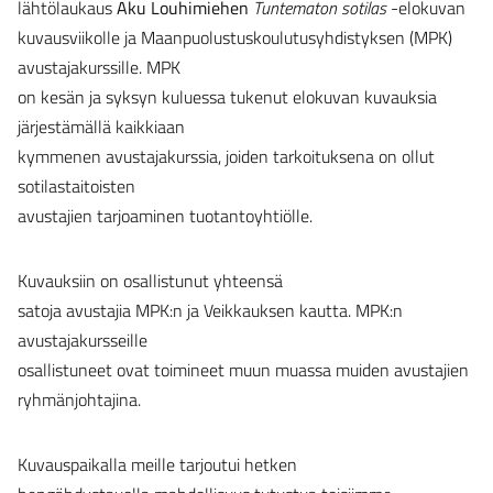
lähtölaukaus
Aku Louhimiehen
Tuntematon sotilas
-elokuvan
kuvausviikolle ja Maanpuolustuskoulutusyhdistyksen (MPK)
avustajakurssille. MPK
on kesän ja syksyn kuluessa tukenut elokuvan kuvauksia
järjestämällä kaikkiaan
kymmenen avustajakurssia, joiden tarkoituksena on ollut
sotilastaitoisten
avustajien tarjoaminen tuotantoyhtiölle.
Kuvauksiin on osallistunut yhteensä
satoja avustajia MPK:n ja Veikkauksen kautta. MPK:n
avustajakursseille
osallistuneet ovat toimineet muun muassa muiden avustajien
ryhmänjohtajina.
Kuvauspaikalla meille tarjoutui hetken