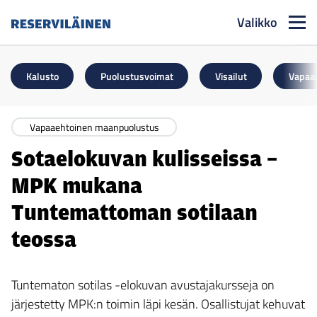
Valikko
Reserviläinen
Kalusto
Puolustusvoimat
Visailut
Vapaa
Vapaaehtoinen maanpuolustus
Sotaelokuvan kulisseissa –
MPK mukana
Tuntemattoman sotilaan
teossa
Tuntematon sotilas -elokuvan avustajakursseja on
järjestetty MPK:n toimin läpi kesän. Osallistujat kehuvat