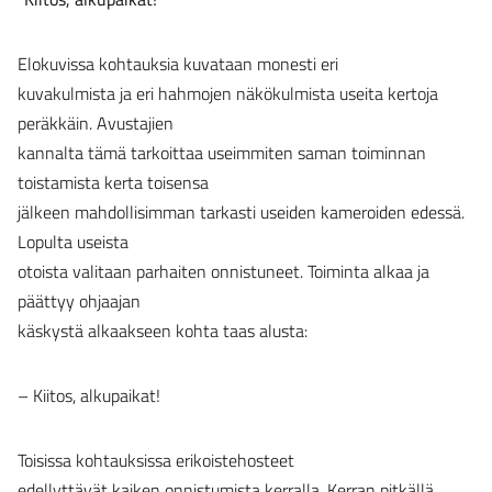
Elokuvissa kohtauksia kuvataan monesti eri
kuvakulmista ja eri hahmojen näkökulmista useita kertoja
peräkkäin. Avustajien
kannalta tämä tarkoittaa useimmiten saman toiminnan
toistamista kerta toisensa
jälkeen mahdollisimman tarkasti useiden kameroiden edessä.
Lopulta useista
otoista valitaan parhaiten onnistuneet. Toiminta alkaa ja
päättyy ohjaajan
käskystä alkaakseen kohta taas alusta:
– Kiitos, alkupaikat!
Toisissa kohtauksissa erikoistehosteet
edellyttävät kaiken onnistumista kerralla. Kerran pitkällä