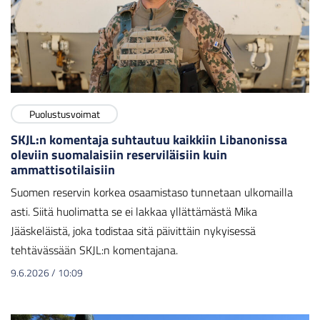
Puolustusvoimat
SKJL:n komentaja suhtautuu kaikkiin Libanonissa
oleviin suomalaisiin reserviläisiin kuin
ammattisotilaisiin
Suomen reservin korkea osaamistaso tunnetaan ulkomailla
asti. Siitä huolimatta se ei lakkaa yllättämästä Mika
Jääskeläistä, joka todistaa sitä päivittäin nykyisessä
tehtävässään SKJL:n komentajana.
9.6.2026
/
10:09