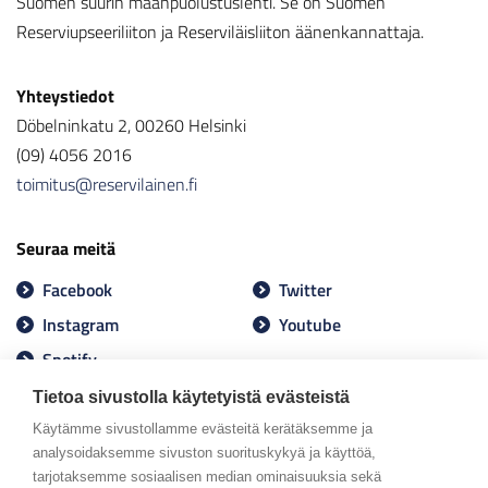
Suomen suurin maanpuolustuslehti. Se on Suomen
Reserviupseeriliiton ja Reserviläisliiton äänenkannattaja.
Yhteystiedot
Döbelninkatu 2, 00260 Helsinki
(09) 4056 2016
toimitus@reservilainen.fi
Seuraa meitä
Facebook
Twitter
Instagram
Youtube
Spotify
Tietoa sivustolla käytetyistä evästeistä
Käytämme sivustollamme evästeitä kerätäksemme ja
analysoidaksemme sivuston suorituskykyä ja käyttöä,
tarjotaksemme sosiaalisen median ominaisuuksia sekä