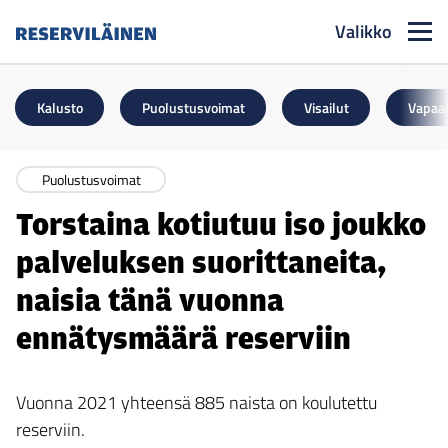
Valikko
Reserviläinen
Kalusto
Puolustusvoimat
Visailut
Vapaa
Puolustusvoimat
Torstaina kotiutuu iso joukko
palveluksen suorittaneita,
naisia tänä vuonna
ennätysmäärä reserviin
Vuonna 2021 yhteensä 885 naista on koulutettu
reserviin.