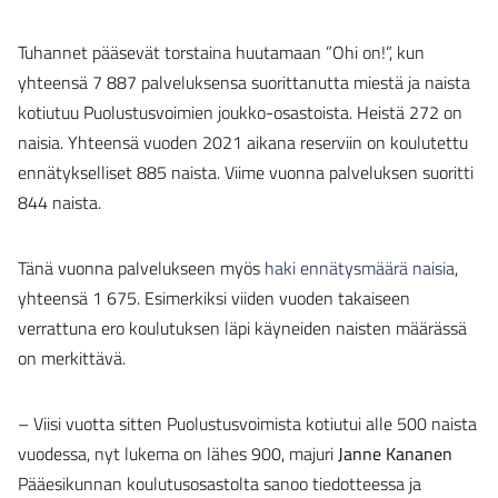
Tuhannet pääsevät torstaina huutamaan ”Ohi on!”, kun
yhteensä 7 887 palveluksensa suorittanutta miestä ja naista
kotiutuu Puolustusvoimien joukko-osastoista. Heistä 272 on
naisia. Yhteensä vuoden 2021 aikana reserviin on koulutettu
ennätykselliset 885 naista. Viime vuonna palveluksen suoritti
844 naista.
Tänä vuonna palvelukseen myös
haki ennätysmäärä naisia
,
yhteensä 1 675. Esimerkiksi viiden vuoden takaiseen
verrattuna ero koulutuksen läpi käyneiden naisten määrässä
on merkittävä.
– Viisi vuotta sitten Puolustusvoimista kotiutui alle 500 naista
vuodessa, nyt lukema on lähes 900, majuri
Janne Kananen
Pääesikunnan koulutusosastolta sanoo tiedotteessa ja