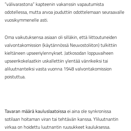
”välivarastona” kapteenin vakanssin vapautumista
odotellessa, mutta arvoa jouduttiin odottelemaan seuraavalle
vuosikymmenelle asti.
Oma vaikutuksensa asiaan oli silläkin, että liittoutuneiden
valvontakomission (käytännössä Neuvostoliiton) tulkittiin
kieltäneen upseeriylennykset. Jatkosodan loppuvaiheen
upseerikokelaatkin uskallettiin ylentää vänrikeiksi tai
aliluutnanteiksi vasta vuonna 1948 valvontakomission
poistuttua.
Tavaran määrä kauluslaatoissa
ei aina ole synkronissa
sotilaan hoitaman viran tai tehtävän kanssa. Yliluutnantin
virkaa on hoidettu luutnantin ruusukkeet kauluksessa.