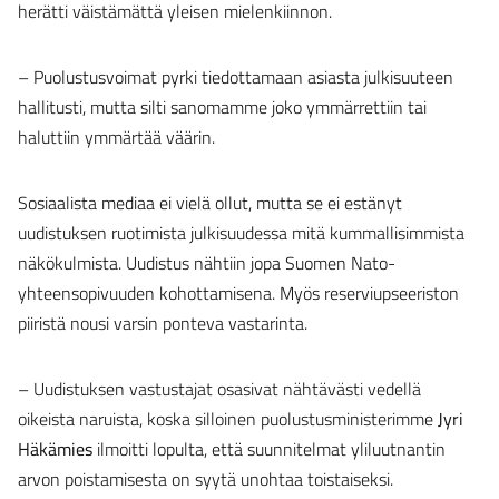
herätti väistämättä yleisen mielenkiinnon.
– Puolustusvoimat pyrki tiedottamaan asiasta julkisuuteen
hallitusti, mutta silti sanomamme joko ymmärrettiin tai
haluttiin ymmärtää väärin.
Sosiaalista mediaa ei vielä ollut, mutta se ei estänyt
uudistuksen ruotimista julkisuudessa mitä kummallisimmista
näkökulmista. Uudistus nähtiin jopa Suomen Nato-
yhteensopivuuden kohottamisena. Myös reserviupseeriston
piiristä nousi varsin ponteva vastarinta.
– Uudistuksen vastustajat osasivat nähtävästi vedellä
oikeista naruista, koska silloinen puolustusministerimme
Jyri
Häkämies
ilmoitti lopulta, että suunnitelmat yliluutnantin
arvon poistamisesta on syytä unohtaa toistaiseksi.