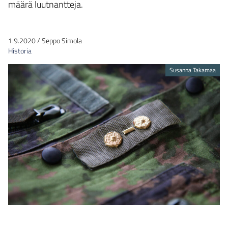
määrä luutnantteja.
1.9.2020
/
Seppo Simola
Historia
Susanna Takamaa