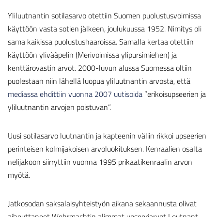
Yliluutnantin sotilasarvo otettiin Suomen puolustusvoimissa
käyttöön vasta sotien jälkeen, joulukuussa 1952. Nimitys oli
sama kaikissa puolustushaaroissa. Samalla kertaa otettiin
käyttöön ylivääpelin (Merivoimissa ylipursimiehen) ja
kenttärovastin arvot. 2000-luvun alussa Suomessa oltiin
puolestaan niin lähellä luopua yliluutnantin arvosta, että
mediassa ehdittiin vuonna 2007 uutisoida
”erikoisupseerien ja
yliluutnantin arvojen poistuvan”.
Uusi sotilasarvo luutnantin ja kapteenin väliin rikkoi upseerien
perinteisen kolmijakoisen arvoluokituksen. Kenraalien osalta
nelijakoon siirryttiin vuonna 1995 prikaatikenraalin arvon
myötä.
Jatkosodan saksalaisyhteistyön aikana sekaannusta olivat
aiheuttaneet Wehrmachtin alimmat upseeriarvot Leutnant,