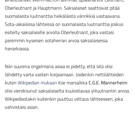
Oberleutnant ja Hauptmann. Saksalaiset saattoivat pitää
suomalaista luutnanttia heikäläistä vänrikkiä vastaavana.
Sota-aikaisissa lähteissä on suomalaista luutnanttia joskus
esitelty saksalaisille arvolla Oberleutnant, joka vastasi
paremmin kyseisen sotaherran arvoa saksalaisessa
hierarkiassa.
Niin suurena ongelmana asiaa ei pidetty, että sitä olisi
lähdetty varta vasten korjaamaan. Joidenkin nettilähteiden
kuten
Wikipedian mukaan
itse marsalkka
C.G.E. Mannerheim
olisi vieroksunut saksalaiselta kuulostavaa yliluutnantin arvoa.
Wikipediastakin kuitenkin puuttuu viittaus lähteeseen, joka
vahvistaisi asian.