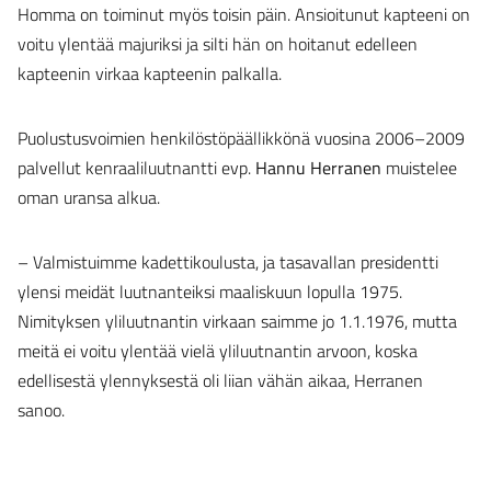
Homma on toiminut myös toisin päin. Ansioitunut kapteeni on
voitu ylentää majuriksi ja silti hän on hoitanut edelleen
kapteenin virkaa kapteenin palkalla.
Puolustusvoimien henkilöstöpäällikkönä vuosina 2006–2009
palvellut kenraaliluutnantti evp.
Hannu Herranen
muistelee
oman uransa alkua.
– Valmistuimme kadettikoulusta, ja tasavallan presidentti
ylensi meidät luutnanteiksi maaliskuun lopulla 1975.
Nimityksen yliluutnantin virkaan saimme jo 1.1.1976, mutta
meitä ei voitu ylentää vielä yliluutnantin arvoon, koska
edellisestä ylennyksestä oli liian vähän aikaa, Herranen
sanoo.