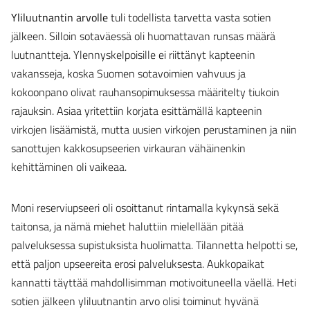
Yliluutnantin arvolle
tuli todellista tarvetta vasta sotien
jälkeen. Silloin sotaväessä oli huomattavan runsas määrä
luutnantteja. Ylennyskelpoisille ei riittänyt kapteenin
vakansseja, koska Suomen sotavoimien vahvuus ja
kokoonpano olivat rauhansopimuksessa määritelty tiukoin
rajauksin. Asiaa yritettiin korjata esittämällä kapteenin
virkojen lisäämistä, mutta uusien virkojen perustaminen ja niin
sanottujen kakkosupseerien virkauran vähäinenkin
kehittäminen oli vaikeaa.
Moni reserviupseeri oli osoittanut rintamalla kykynsä sekä
taitonsa, ja nämä miehet haluttiin mielellään pitää
palveluksessa supistuksista huolimatta. Tilannetta helpotti se,
että paljon upseereita erosi palveluksesta. Aukkopaikat
kannatti täyttää mahdollisimman motivoituneella väellä. Heti
sotien jälkeen yliluutnantin arvo olisi toiminut hyvänä