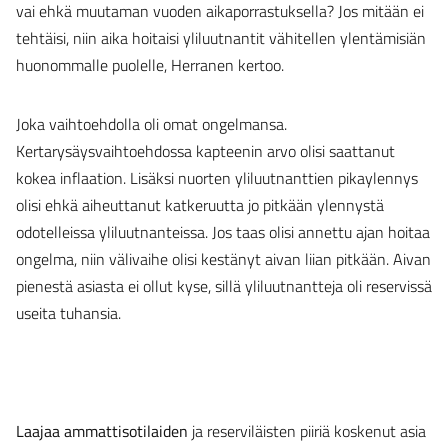
vai ehkä muutaman vuoden aikaporrastuksella? Jos mitään ei
tehtäisi, niin aika hoitaisi yliluutnantit vähitellen ylentämisiän
huonommalle puolelle, Herranen kertoo.
Joka vaihtoehdolla oli omat ongelmansa.
Kertarysäysvaihtoehdossa kapteenin arvo olisi saattanut
kokea inflaation. Lisäksi nuorten yliluutnanttien pikaylennys
olisi ehkä aiheuttanut katkeruutta jo pitkään ylennystä
odotelleissa yliluutnanteissa. Jos taas olisi annettu ajan hoitaa
ongelma, niin välivaihe olisi kestänyt aivan liian pitkään. Aivan
pienestä asiasta ei ollut kyse, sillä yliluutnantteja oli reservissä
useita tuhansia.
Laajaa ammattisotilaiden
ja reserviläisten piiriä koskenut asia