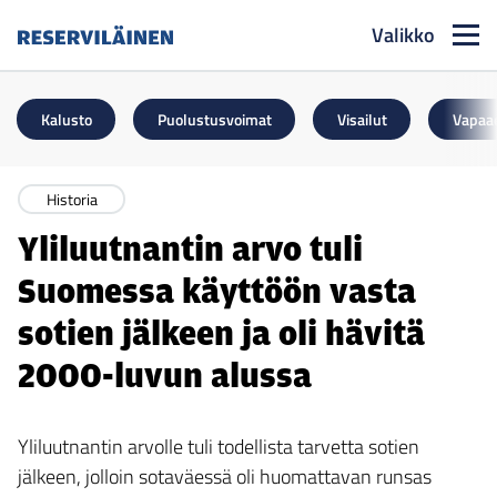
Valikko
Reserviläinen
Kalusto
Puolustusvoimat
Visailut
Vapaa
Historia
Yliluutnantin arvo tuli
Suomessa käyttöön vasta
sotien jälkeen ja oli hävitä
2000-luvun alussa
Yliluutnantin arvolle tuli todellista tarvetta sotien
jälkeen, jolloin sotaväessä oli huomattavan runsas