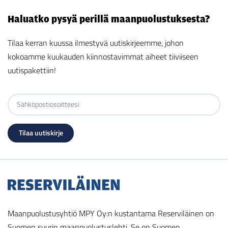
Haluatko pysyä perillä maanpuolustuksesta?
Tilaa kerran kuussa ilmestyvä uutiskirjeemme, johon
kokoamme kuukauden kiinnostavimmat aiheet tiiviiseen
uutispakettiin!
Maanpuolustusyhtiö MPY Oy:n kustantama Reserviläinen on
Suomen suurin maanpuolustuslehti. Se on Suomen