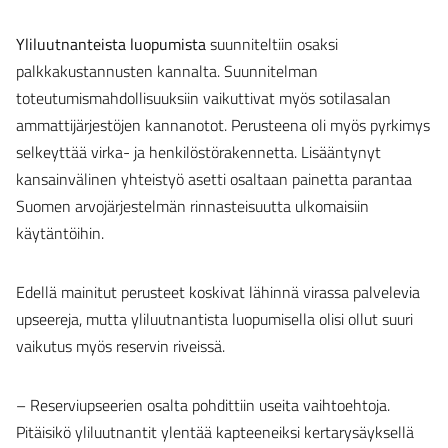
Yliluutnanteista luopumista
suunniteltiin osaksi
palkkakustannusten kannalta. Suunnitelman
toteutumismahdollisuuksiin vaikuttivat myös sotilasalan
ammattijärjestöjen kannanotot. Perusteena oli myös pyrkimys
selkeyttää virka- ja henkilöstörakennetta. Lisääntynyt
kansainvälinen yhteistyö asetti osaltaan painetta parantaa
Suomen arvojärjestelmän rinnasteisuutta ulkomaisiin
käytäntöihin.
Edellä mainitut perusteet koskivat lähinnä virassa palvelevia
upseereja, mutta yliluutnantista luopumisella olisi ollut suuri
vaikutus myös reservin riveissä.
– Reserviupseerien osalta pohdittiin useita vaihtoehtoja.
Pitäisikö yliluutnantit ylentää kapteeneiksi kertarysäyksellä