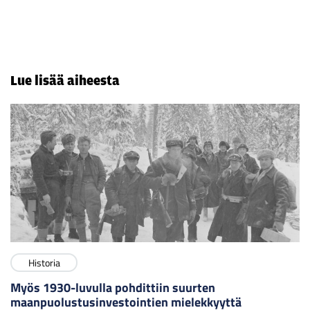
Lue lisää aiheesta
Historia
Myös 1930-luvulla pohdittiin suurten
maanpuolustusinvestointien mielekkyyttä