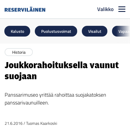
Valikko
Reserviläinen
Kalusto
Puolustusvoimat
Visailut
Vapaa
Historia
Joukkorahoituksella vaunut
suojaan
Panssarimuseo yrittää rahoittaa suojakatoksen
panssarivaunuilleen.
21.6.2016
/
Tuomas Kaarkoski