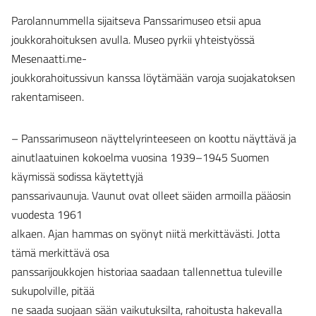
Parolannummella sijaitseva Panssarimuseo etsii apua
joukkorahoituksen avulla. Museo pyrkii yhteistyössä
Mesenaatti.me-
joukkorahoitussivun kanssa löytämään varoja suojakatoksen
rakentamiseen.
– Panssarimuseon näyttelyrinteeseen on koottu näyttävä ja
ainutlaatuinen kokoelma vuosina 1939–1945 Suomen
käymissä sodissa käytettyjä
panssarivaunuja. Vaunut ovat olleet säiden armoilla pääosin
vuodesta 1961
alkaen. Ajan hammas on syönyt niitä merkittävästi. Jotta
tämä merkittävä osa
panssarijoukkojen historiaa saadaan tallennettua tuleville
sukupolville, pitää
ne saada suojaan sään vaikutuksilta, rahoitusta hakevalla