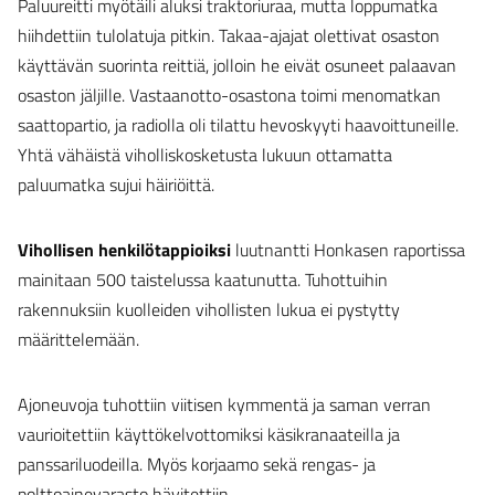
Paluureitti myötäili aluksi traktoriuraa, mutta loppumatka
hiihdettiin tulolatuja pitkin. Takaa-ajajat olettivat osaston
käyttävän suorinta reittiä, jolloin he eivät osuneet palaavan
osaston jäljille. Vastaanotto-osastona toimi menomatkan
saattopartio, ja radiolla oli tilattu hevoskyyti haavoittuneille.
Yhtä vähäistä viholliskosketusta lukuun ottamatta
paluumatka sujui häiriöittä.
Vihollisen henkilötappioiksi
luutnantti Honkasen raportissa
mainitaan 500 taistelussa kaatunutta. Tuhottuihin
rakennuksiin kuolleiden vihollisten lukua ei pystytty
määrittelemään.
Ajoneuvoja tuhottiin viitisen kymmentä ja saman verran
vaurioitettiin käyttökelvottomiksi käsikranaateilla ja
panssariluodeilla. Myös korjaamo sekä rengas- ja
polttoainevarasto hävitettiin.