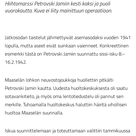
Hiihtomarssi Petrovski Jamiin kesti kaksi ja puoli
vuorokautta. Kuva ei liity mainittuun operaatioon.
Jatkosodan taistelut jähmettyivät asemasodaksi vuoden 1941
lopulla, mutta aseet eivät suinkaan vaienneet. Konkreettinen
esimerkki tästä on Petrovski Jamiin suunnattu sissi-isku 8.–
16.2.1942.
Maaselän lohkon neuvostojoukkoja huollettiin pitkälti
Petrovski Jamin kautta. Uudesta huoltokeskuksesta oli saatu
sotavankitieto, ja myös oma lentotiedustelu oli pannut sen
merkille. Tuhoamalla huoltokeskus haluttiin häiritä vihollisen
huoltoa Maaselän suunnalla.
Iskua suunnittelemaan ja toteuttamaan valittiin tammikuussa