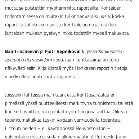
mutta se poistettiin myöhemmiltä raporteilta. Kohteiden
todentamisessa on muitakin tulkinnanvaraisuuksia, koska
raportilla tuhotuksi mainittu kenttäleipomo jäi eräiden
lähteiden mukaan pystyyn, mikä todettiin myös ilmakuvista.
Bair Irincheevin
ja
Pjotr Repnikovin
kirjassa
Kaukopartio-
operaatio Petrovski Jam
nostetaan kenttäsairaalan tuho
näkyvästi esiin. Kirja kiistää myös Honkasen raportin tietoja
viholliselle aiheutetuista tappioista.
Joissakin lähteissä mainitaan, että kenttäsairaalaa ei
pimeässä yössä puutteellisesti merkittynä tunnistettu tai että
kun se havaittiin, niin potilaita yritettiin jopa auttaa. Oikeaa
tapahtumakulkua tuskin voidaan varmuudella todentaa.
Liittoutuneiden – eli käytännössä Neuvostoliiton –
valvontakomissio ei sodan jälkeen vaatinut Petrovski Jamin