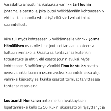
Varaslähtö aiheutti hankaluuksia vänrikki
Jarl Jounin
johtamalle osastolle, joka joutui hyökkäämään kohteeseen 4
ehtimättä kunnolla ryhmittyä eikä siksi voinut toimia
suunnitellusti.
Kiire tuli myös kohteeseen 6 hyökänneelle vänrikki
Jorma
Hämäläisen
osastolle ja se joutui ottamaan kohteensa
haltuun rynnäköllä. Osasto sai tehtävänsä kuitenkin
toteutetuksi ja ehti vielä osasto Jounin avuksi. Myös
kohteeseen 5 hyökännyt vänrikki
Timo Kontulan
osasto
riensi vänrikki Jounin miesten avuksi. Suunnitelmassa oli jo
valmiiksi käsketty se, kuinka osastot toimivat tarvittaessa
toistensa reserveinä.
Luutnantti Honkanen
antoi merkin hyökkäyksen
lopettamiseksi kello 02.50. Kukin iskuosasto oli räjäyttänyt ja