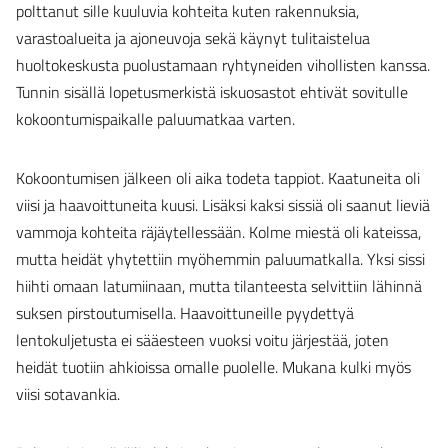
polttanut sille kuuluvia kohteita kuten rakennuksia,
varastoalueita ja ajoneuvoja sekä käynyt tulitaistelua
huoltokeskusta puolustamaan ryhtyneiden vihollisten kanssa.
Tunnin sisällä lopetusmerkistä iskuosastot ehtivät sovitulle
kokoontumispaikalle paluumatkaa varten.
Kokoontumisen jälkeen oli aika todeta tappiot. Kaatuneita oli
viisi ja haavoittuneita kuusi. Lisäksi kaksi sissiä oli saanut lieviä
vammoja kohteita räjäytellessään. Kolme miestä oli kateissa,
mutta heidät yhytettiin myöhemmin paluumatkalla. Yksi sissi
hiihti omaan latumiinaan, mutta tilanteesta selvittiin lähinnä
suksen pirstoutumisella. Haavoittuneille pyydettyä
lentokuljetusta ei sääesteen vuoksi voitu järjestää, joten
heidät tuotiin ahkioissa omalle puolelle. Mukana kulki myös
viisi sotavankia.