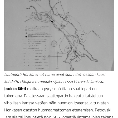
Luutnantti Honkanen oli numeroinut suunnitelmassaan kuusi
kohdetta Uikujärven rannalla sijainneessa Petrvoski Jamissa.
Joukko lähti
matkaan pyryisenä iltana saattopartion
tukemana. Palatessaan saattopartio hakeutui taisteluun
vihollisen kanssa vetäen näin huomion itseensä ja turvaten
Honkasen osaston huomaamattoman etenemisen. Petrovski
Jam sijaitsi linnuntietä noin 50 kilometriä rintamalinjan takana