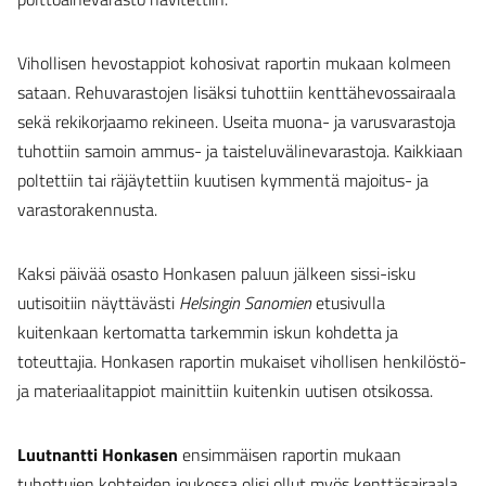
Vihollisen hevostappiot kohosivat raportin mukaan kolmeen
sataan. Rehuvarastojen lisäksi tuhottiin kenttähevossairaala
sekä rekikorjaamo rekineen. Useita muona- ja varusvarastoja
tuhottiin samoin ammus- ja taisteluvälinevarastoja. Kaikkiaan
poltettiin tai räjäytettiin kuutisen kymmentä majoitus- ja
varastorakennusta.
Kaksi päivää osasto Honkasen paluun jälkeen sissi-isku
uutisoitiin näyttävästi
Helsingin Sanomien
etusivulla
kuitenkaan kertomatta tarkemmin iskun kohdetta ja
toteuttajia. Honkasen raportin mukaiset vihollisen henkilöstö-
ja materiaalitappiot mainittiin kuitenkin uutisen otsikossa.
Luutnantti Honkasen
ensimmäisen raportin mukaan
tuhottujen kohteiden joukossa olisi ollut myös kenttäsairaala,