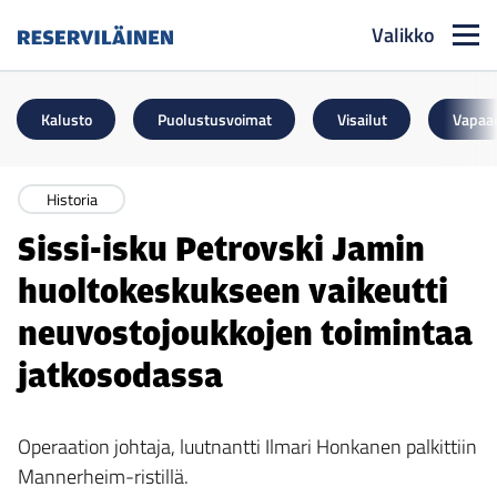
Valikko
Reserviläinen
Kalusto
Puolustusvoimat
Visailut
Vapaa
Historia
Sissi-isku Petrovski Jamin
huoltokeskukseen vaikeutti
neuvostojoukkojen toimintaa
jatkosodassa
Operaation johtaja, luutnantti Ilmari Honkanen palkittiin
Mannerheim-ristillä.