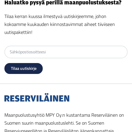
Haluatko pysyä perillä maanpuolustuksesta?
Tilaa kerran kuussa ilmestyvä uutiskirjeemme, johon
kokoamme kuukauden kiinnostavimmat aiheet tiiviiseen
uutispakettiin!
Maanpuolustusyhtiö MPY Oy:n kustantama Reserviläinen on
Suomen suurin maanpuolustuslehti. Se on Suomen
Reserviupseeriliiton ja Reserviläisliiton äänenkannattaja.