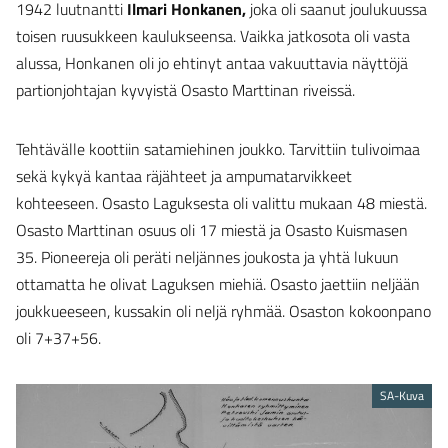
1942 luutnantti
Ilmari Honkanen,
joka oli saanut joulukuussa
toisen ruusukkeen kaulukseensa. Vaikka jatkosota oli vasta
alussa, Honkanen oli jo ehtinyt antaa vakuuttavia näyttöjä
partionjohtajan kyvyistä Osasto Marttinan riveissä.
Tehtävälle koottiin satamiehinen joukko. Tarvittiin tulivoimaa
sekä kykyä kantaa räjähteet ja ampumatarvikkeet
kohteeseen. Osasto Laguksesta oli valittu mukaan 48 miestä.
Osasto Marttinan osuus oli 17 miestä ja Osasto Kuismasen
35. Pioneereja oli peräti neljännes joukosta ja yhtä lukuun
ottamatta he olivat Laguksen miehiä. Osasto jaettiin neljään
joukkueeseen, kussakin oli neljä ryhmää. Osaston kokoonpano
oli 7+37+56.
SA-Kuva