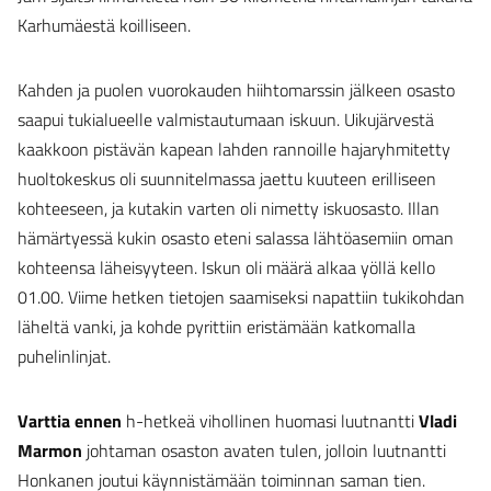
Karhumäestä koilliseen.
Kahden ja puolen vuorokauden hiihtomarssin jälkeen osasto
saapui tukialueelle valmistautumaan iskuun. Uikujärvestä
kaakkoon pistävän kapean lahden rannoille hajaryhmitetty
huoltokeskus oli suunnitelmassa jaettu kuuteen erilliseen
kohteeseen, ja kutakin varten oli nimetty iskuosasto. Illan
hämärtyessä kukin osasto eteni salassa lähtöasemiin oman
kohteensa läheisyyteen. Iskun oli määrä alkaa yöllä kello
01.00. Viime hetken tietojen saamiseksi napattiin tukikohdan
läheltä vanki, ja kohde pyrittiin eristämään katkomalla
puhelinlinjat.
Varttia ennen
h-hetkeä vihollinen huomasi luutnantti
Vladi
Marmon
johtaman osaston avaten tulen, jolloin luutnantti
Honkanen joutui käynnistämään toiminnan saman tien.