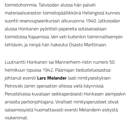
toimistohommia. Talvisodan alussa hän palveli
materiaalivaraston toimistopäällikkönä Helsingissä kunnes
suoritti reserviupseerikurssin alkuvuonna 1940. Jatkosodan
alussa Honkanen pyöritteli papereita sotasairaalaan
toimistossa Kajaanissa. Veri veti kuitenkin toiminnallisempiin
tehtäviin, ja niinpä hän hakeutui Osasto Marttinaan.
Luutnantti Honkanen sai Mannerheim-ristin numero 50
helmikuun lopussa 1942. Päämajan tiedusteluosastoa
johtanut eversti
Lars Melander
laati nimitysesityksen
Petrovski Jamin operaation ollessa vielä käynnissä.
Perusteluissa kuvataan seikkaperäisesti Honkasen aiempiakin
ansioita partionjohtajana. Viralliset nimitysperusteet olivat
salaamissyistä huomattavasti eversti Melanderin esitystä
niukemmat.