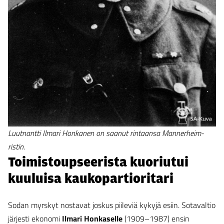
Luutnantti Ilmari Honkanen on saanut rintaansa Mannerheim-
ristin.
Toimistoupseerista kuoriutui
kuuluisa kaukopartioritari
Sodan myrskyt nostavat joskus piileviä kykyjä esiin. Sotavaltio
järjesti ekonomi
Ilmari Honkaselle
(1909–1987) ensin