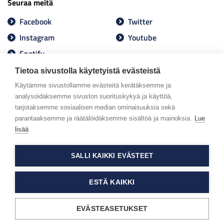
Seuraa meitä
Facebook
Twitter
Instagram
Youtube
Spotify
Tietoa sivustolla käytetyistä evästeistä
Käytämme sivustollamme evästeitä kerätäksemme ja
analysoidaksemme sivuston suorituskykyä ja käyttöä,
tarjotaksemme sosiaalisen median ominaisuuksia sekä
parantaaksemme ja räätälöidäksemme sisältöä ja mainoksia.
Lue
lisää
SALLI KAIKKI EVÄSTEET
ESTÄ KAIKKI
EVÄSTEASETUKSET
Tietosuojaseloste