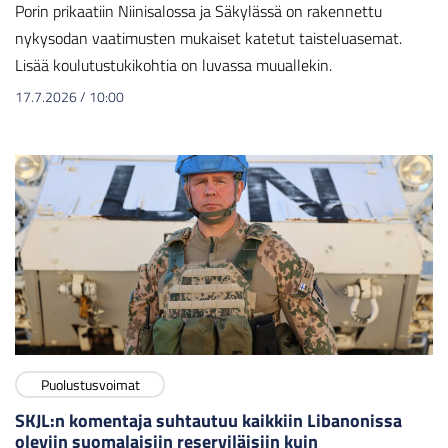
Porin prikaatiin Niinisalossa ja Säkylässä on rakennettu
nykysodan vaatimusten mukaiset katetut taisteluasemat.
Lisää koulutustukikohtia on luvassa muuallekin.
17.7.2026
/
10:00
Puolustusvoimat
SKJL:n komentaja suhtautuu kaikkiin Libanonissa
oleviin suomalaisiin reserviläisiin kuin