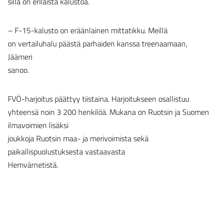
sillä on erilaista kalustoa.
– F-15-kalusto on eräänlainen mittatikku. Meillä
on vertailuhalu päästä parhaiden kanssa treenaamaan,
Jäämeri
sanoo.
FVÖ-harjoitus päättyy tiistaina. Harjoitukseen osallistuu
yhteensä noin 3 200 henkilöä. Mukana on Ruotsin ja Suomen
ilmavoimien lisäksi
joukkoja Ruotsin maa- ja merivoimista sekä
paikallispuolustuksesta vastaavasta
Hemvärnetistä.