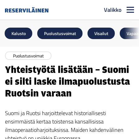
Valikko
Reserviläinen
Kalusto
Puolustusvoimat
Visailut
Vapaa
Puolustusvoimat
Yhteistyötä lisätään – Suomi
ei silti laske ilmapuolustusta
Ruotsin varaan
Suomi ja Ruotsi harjoittelevat historiallisesti
ensimmäistä kertaa toistensa kansallisissa
ilmaoperaatioharjoituksissa. Maiden kahdenvälinen
yhteistyö on uniikkia Euroopassa.