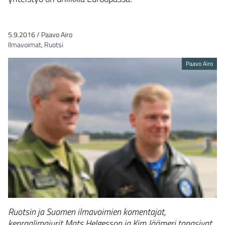
5.9.2016
/
Paavo Airo
Ilmavoimat
,
Ruotsi
Paavo Airo
Ruotsin ja Suomen ilmavoimien komentajat,
kenraalimajurit Mats Helgesson ja Kim Jäämeri tapasivat