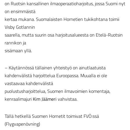
on Ruotsin kansallinen ilmaoperaatioharjoitus, jossa Suomi nyt
on ensimmäistä
kertaa mukana. Suomalaisten Hornetien tukikohtana toimii
Visby Gotlannin
saarella, mutta suurin osa harjoitusalueesta on Etelä-Ruotsin
rannikon ja
sisämaan yllä.
– Käytännössä tällainen yhteistyö on ainutlaatuista
kahdenvälistä harjoittelua Euroopassa. Muualla ei ole
vastaavaa kahdenvälistä
puolustusharjoittelua, Suomen ilmavoimien komentaja,
kenraalimajuri
Kim Jäämeri
vahvistaa.
Tällä hetkellä Suomen Hornetit toimivat FVÖ:ssä
(Flygvapenövning)