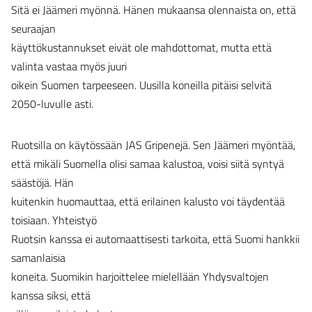
Sitä ei Jäämeri myönnä. Hänen mukaansa olennaista on, että
seuraajan
käyttökustannukset eivät ole mahdottomat, mutta että
valinta vastaa myös juuri
oikein Suomen tarpeeseen. Uusilla koneilla pitäisi selvitä
2050-luvulle asti.
Ruotsilla on käytössään JAS Gripenejä. Sen Jäämeri myöntää,
että mikäli Suomella olisi samaa kalustoa, voisi siitä syntyä
säästöjä. Hän
kuitenkin huomauttaa, että erilainen kalusto voi täydentää
toisiaan. Yhteistyö
Ruotsin kanssa ei automaattisesti tarkoita, että Suomi hankkii
samanlaisia
koneita. Suomikin harjoittelee mielellään Yhdysvaltojen
kanssa siksi, että