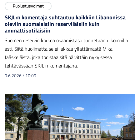
Puolustusvoimat
SKJL:n komentaja suhtautuu kaikkiin Libanonissa
oleviin suomalaisiin reserviläisiin kuin
ammattisotilaisiin
Suomen reservin korkea osaamistaso tunnetaan ulkomailla
asti. Siitä huolimatta se ei lakkaa yllättämästä Mika
Jääskeläistä, joka todistaa sitä päivittäin nykyisessä
tehtävässään SKJL:n komentajana.
9.6.2026
/
10:09