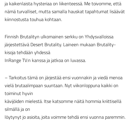
ja kaikenlaista hysteriaa on liikenteessä. Me toivomme, että
nämä turvalliset, mutta samalla hauskat tapahtumat lisäävät
kiinnostusta touhua kohtaan.
Finnish Brutalityn ulkomainen serkku on Yhdysvalloissa
järjestettävä Desert Brutality. Laineen mukaan Brutality-
kisoja tehdään yhdessä
InRange TV:n kanssa ja jatkoa on luvassa.
– Tarkoitus tämä on järjestää ensi vuonnakin ja viedä menoa
vielä brutaalimpaan suuntaan. Nyt viikonloppuna kaikki on
toiminut hyvin
kävijöiden mielestä. Itse katsomme näitä hommia kriittisellä
silmällä ja on
löytynyt jo asioita, joita voimme tehdä ensi vuonna paremmin.