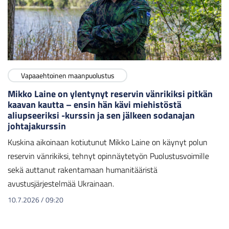
Vapaaehtoinen maanpuolustus
Mikko Laine on ylentynyt reservin vänrikiksi pitkän
kaavan kautta – ensin hän kävi miehistöstä
aliupseeriksi -kurssin ja sen jälkeen sodanajan
johtajakurssin
Kuskina aikoinaan kotiutunut Mikko Laine on käynyt polun
reservin vänrikiksi, tehnyt opinnäytetyön Puolustusvoimille
sekä auttanut rakentamaan humanitääristä
avustusjärjestelmää Ukrainaan.
10.7.2026
/
09:20