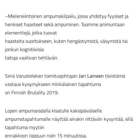
–Mielenkiintoinen ampumakilpailu, jossa yhdistyy fyysiset ja
henkiset haasteet sekä ampuminen. Tuomme ammuntaan
elementtejä, jotka tuovat
haasteita suoritukseen, kuten hengästymistä, väsymistä tai
jonkun kognitiivisia
taitoja vaativan tehtävän.
Siinä Varustelekan toimitusjohtajan
Jari Laineen
tiivistämä
vastaus kysymykseen minkälainen tapahtuma
on Finnish Brutality 2019.
Lopen ampumaradalla kisatulle kaksipäiväiselle
ampumatapahtumalle näyttää ainakin riittävän kysyntää, sillä
tapahtuma myytiin
ennakkoon loppuun noin 15 minuutissa.