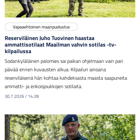
Vapaaehtoinen maanpuolustus
Reserviläinen Juho Tuovinen haastaa
ammattisotilaat Maailman vahvin sotilas -tv-
kilpailussa
Sodankyläläinen palomies sai paikan ohjelmaan vain pari
päivää ennen kuvausten alkua. Kilpailun ainoana
reserviläisenä hän kohtaa kahdeksasta maasta saapuneita
ammatti- ja erikoisjoukkojen sotilaita.
30.7.2026
/
14:28