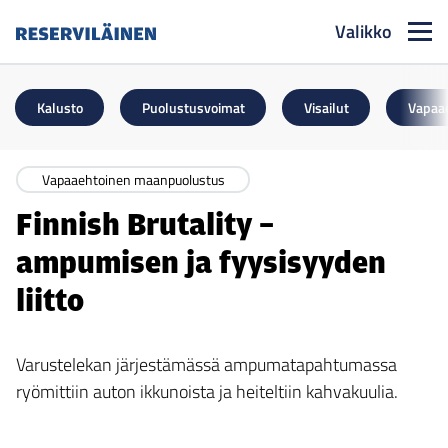
Valikko
Reserviläinen
Kalusto
Puolustusvoimat
Visailut
Vapaa
Vapaaehtoinen maanpuolustus
Finnish Brutality –
ampumisen ja fyysisyyden
liitto
Varustelekan järjestämässä ampumatapahtumassa
ryömittiin auton ikkunoista ja heiteltiin kahvakuulia.