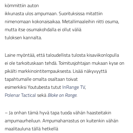
kömmittiin auton
ikkunasta ulos ampumaan. Suorituksissa mitattiin
nimenomaan kokonaisaikaa. Metallimaaleihin riitti osuma,
mutta itse osumakohdalla ei ollut väliä
tuloksen kannalta.
Laine myöntää, että taloudellista tulosta kisaviikonlopulla
ei ole tarkoituskaan tehdä. Toimitusjohtajan mukaan kyse on
pikälti markkinointitempauksesta. Lisää näkyvyyttä
tapahtumalle omalta osaltaan toivat
esimerkiksi Youtubesta tutut
InRange TV
,
Polenar Tactical
sekä
Bloke on Range
.
– Ja onhan tämä hyvä tapa tuoda vähän haasteitakin
ampumaurheiluun. Ampumaharrastus on kuitenkin vähän
maalitauluna tällä hetkellä