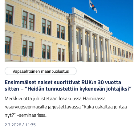
Vapaaehtoinen maanpuolustus
Ensimmäiset naiset suorittivat RUK:n 30 vuotta
sitten – ”Heidän tunnustettiin kykenevän johtajiksi”
Merkkivuotta juhlistetaan lokakuussa Haminassa
reserviupseerinaisille järjestettävässä ”Kuka uskaltaa johtaa
nyt?” -seminaarissa.
2.7.2026
/
11:35