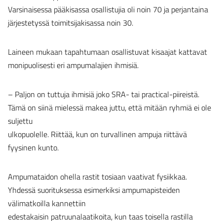
Varsinaisessa pääkisassa osallistujia oli noin 70 ja perjantaina
järjestetyssä toimitsijakisassa noin 30.
Laineen mukaan tapahtumaan osallistuvat kisaajat kattavat
monipuolisesti eri ampumalajien ihmisiä.
– Paljon on tuttuja ihmisiä joko SRA- tai practical-piireistä.
Tämä on siinä mielessä makea juttu, että mitään ryhmiä ei ole
suljettu
ulkopuolelle. Riittää, kun on turvallinen ampuja riittävä
fyysinen kunto.
Ampumataidon ohella rastit tosiaan vaativat fysiikkaa.
Yhdessä suorituksessa esimerkiksi ampumapisteiden
välimatkoilla kannettiin
edestakaisin patruunalaatikoita, kun taas toisella rastilla