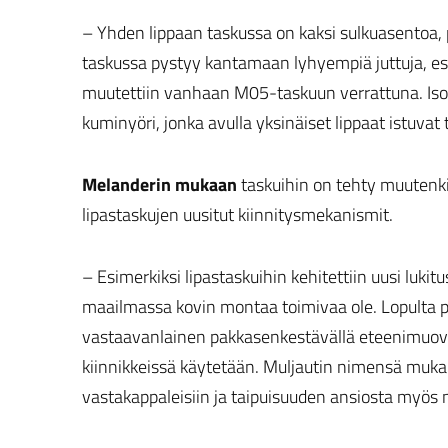
– Yhden lippaan taskussa on kaksi sulkuasentoa,
taskussa pystyy kantamaan lyhyempiä juttuja, esi
muutettiin vanhaan M05-taskuun verrattuna. Iso
kuminyöri, jonka avulla yksinäiset lippaat istuva
Melanderin mukaan
taskuihin on tehty muutenki
lipastaskujen uusitut kiinnitysmekanismit.
– Esimerkiksi lipastaskuihin kehitettiin uusi luki
maailmassa kovin montaa toimivaa ole. Lopulta p
vastaavanlainen pakkasenkestävällä eteenimuovil
kiinnikkeissä käytetään. Muljautin nimensä mukais
vastakappaleisiin ja taipuisuuden ansiosta myös 