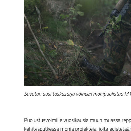
Savotan uusi taskusarja vöineen monipuolistaa M17-
Puolustusvoimille vuosikausia muun muassa reppuj
kehitysputkessa monia projekteja, joita edistet