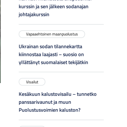
kurssin ja sen jälkeen sodanajan
johtajakurssin
Vapaaehtoinen maanpuolustus
Ukrainan sodan tilannekartta
kiinnostaa laajasti – suosio on
yllättänyt suomalaiset tekijätkin
Visailut
Kesäkuun kalustovisailu – tunnetko
panssarivaunut ja muun
Puolustusvoimien kaluston?