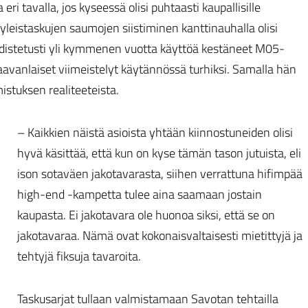
i tavalla, jos kyseessä olisi puhtaasti kaupallisille
 yleistaskujen saumojen siistiminen kanttinauhalla olisi
odistetusti yli kymmenen vuotta käyttöä kestäneet M05-
avanlaiset viimeistelyt käytännössä turhiksi. Samalla hän
istuksen realiteeteista.
– Kaikkien näistä asioista yhtään kiinnostuneiden olisi
hyvä käsittää, että kun on kyse tämän tason jutuista, eli
ison sotaväen jakotavarasta, siihen verrattuna hifimpää
high-end -kampetta tulee aina saamaan jostain
kaupasta. Ei jakotavara ole huonoa siksi, että se on
jakotavaraa. Nämä ovat kokonaisvaltaisesti mietittyjä ja
tehtyjä fiksuja tavaroita.
Taskusarjat tullaan valmistamaan Savotan tehtailla