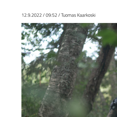
12.9.2022
/
09:52
/
Tuomas Kaarkoski