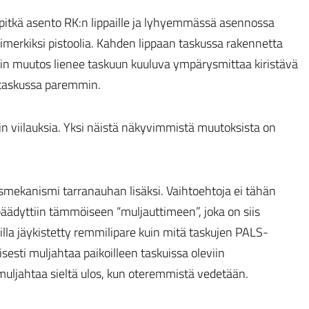
 pitkä asento RK:n lippaille ja lyhyemmässä asennossa
merkiksi pistoolia. Kahden lippaan taskussa rakennetta
in muutos lienee taskuun kuuluva ympärysmittaa kiristävä
t taskussa paremmin.
n viilauksia. Yksi näistä näkyvimmistä muutoksista on
tusmekanismi tarranauhan lisäksi. Vaihtoehtoja ei tähän
äädyttiin tämmöiseen “muljauttimeen”, joka on siis
la jäykistetty remmilipare kuin mitä taskujen PALS-
esti muljahtaa paikoilleen taskuissa oleviin
muljahtaa sieltä ulos, kun oteremmistä vedetään.