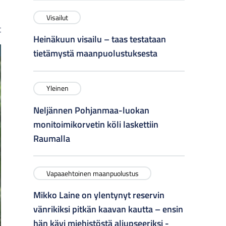
Visailut
t
Heinäkuun visailu – taas testataan
tietämystä maanpuolustuksesta
Yleinen
Neljännen Pohjanmaa-luokan
monitoimikorvetin köli laskettiin
Raumalla
Vapaaehtoinen maanpuolustus
Mikko Laine on ylentynyt reservin
vänrikiksi pitkän kaavan kautta – ensin
hän kävi miehistöstä aliupseeriksi -