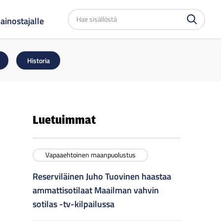
Etsi
ainostajalle
sivustolta
Historia
Luetuimmat
Vapaaehtoinen maanpuolustus
Reserviläinen Juho Tuovinen haastaa
ammattisotilaat Maailman vahvin
sotilas -tv-kilpailussa