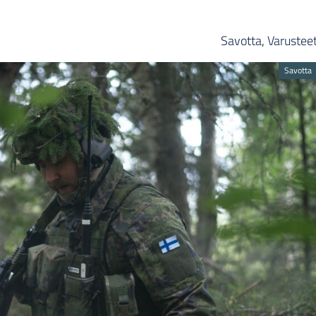
Savotta
,
Varustee
Savotta