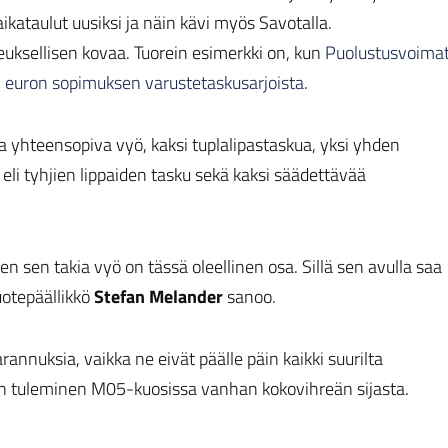
aikataulut uusiksi ja näin kävi myös Savotalla.
keuksellisen kovaa. Tuorein esimerkki on, kun
Puolustusvoima
n euron sopimuksen varustetaskusarjoista
.
 yhteensopiva vyö, kaksi tuplalipastaskua, yksi yhden
 eli tyhjien lippaiden tasku sekä kaksi säädettävää
en sen takia vyö on tässä oleellinen osa. Sillä sen avulla saa
tuotepäällikkö
Stefan Melander
sanoo.
annuksia, vaikka ne eivät päälle päin kaikki suurilta
en tuleminen M05-kuosissa vanhan kokovihreän sijasta.