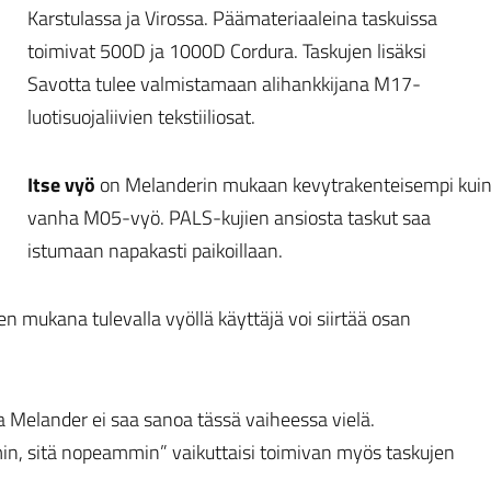
Karstulassa ja Virossa. Päämateriaaleina taskuissa
toimivat 500D ja 1000D Cordura. Taskujen lisäksi
Savotta tulee valmistamaan alihankkijana M17-
luotisuojaliivien tekstiiliosat.
Itse vyö
on Melanderin mukaan kevytrakenteisempi kui
vanha M05-vyö. PALS-kujien ansiosta taskut saa
istumaan napakasti paikoillaan.
 mukana tulevalla vyöllä käyttäjä voi siirtää osan
 Melander ei saa sanoa tässä vaiheessa vielä.
min, sitä nopeammin” vaikuttaisi toimivan myös taskujen