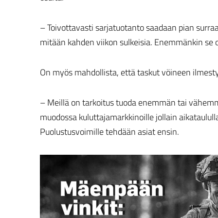
– Toivottavasti sarjatuotanto saadaan pian surra
mitään kahden viikon sulkeisia. Enemmänkin se o
On myös mahdollista, että taskut vöineen ilmesty
– Meillä on tarkoitus tuoda enemmän tai vähemmän
muodossa kuluttajamarkkinoille jollain aikataulull
Puolustusvoimille tehdään asiat ensin.