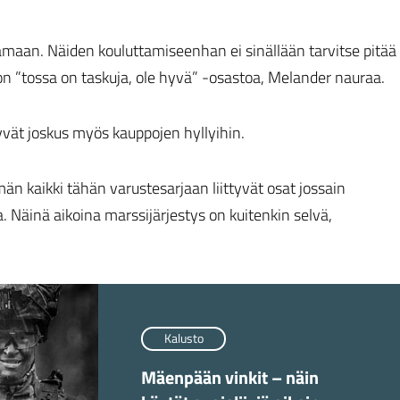
amaan. Näiden kouluttamiseenhan ei sinällään tarvitse pitää
n ”tossa on taskuja, ole hyvä” -osastoa, Melander nauraa.
vät joskus myös kauppojen hyllyihin.
 kaikki tähän varustesarjaan liittyvät osat jossain
a. Näinä aikoina marssijärjestys on kuitenkin selvä,
Kalusto
Mäenpään vinkit – näin