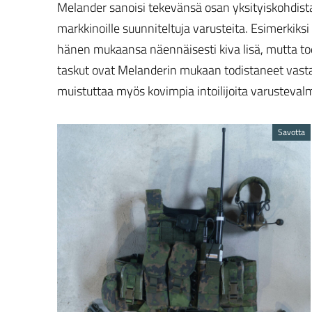
Melander sanoisi tekevänsä osan yksityiskohdista er
markkinoille suunniteltuja varusteita. Esimerkiksi
hänen mukaansa näennäisesti kiva lisä, mutta t
taskut ovat Melanderin mukaan todistaneet vasta
muistuttaa myös kovimpia intoilijoita varustevalm
Savotta