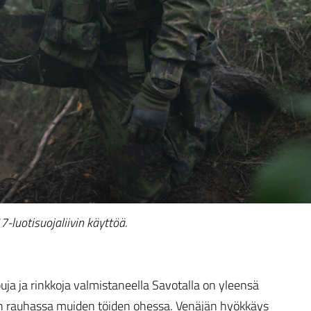
luotisuojaliivin käyttöä.
a ja rinkkoja valmistaneella Savotalla on yleensä
ään rauhassa muiden töiden ohessa. Venäjän hyökkäys