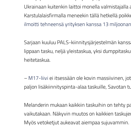
Ukrainaan kuitenkin laittoi monella valmistajalla 
Karstulalaisfirmalla meneekin tällä hetkellä poik
ilmoitti tehneensä yrityksen kanssa 13 miljoona
Sarjaan kuuluu PALS-kiinnitysjärjestelmän kanssa
lippaan tasku, neljä yleistaskua, yksi dumppitasku
heitetaskua.
–
M17-liivi
ei itsessään ole kovin massiivinen, jot
paljon lisäkiinnityspinta-alaa taskuille, Savotan 
Melanderin mukaan kaikkiin taskuihin on tehty par
vaikutakaan. Näkyvin muutos on kaikkien taskuj
Myös vetoketjut aukeavat aiempaa sujuvammin.