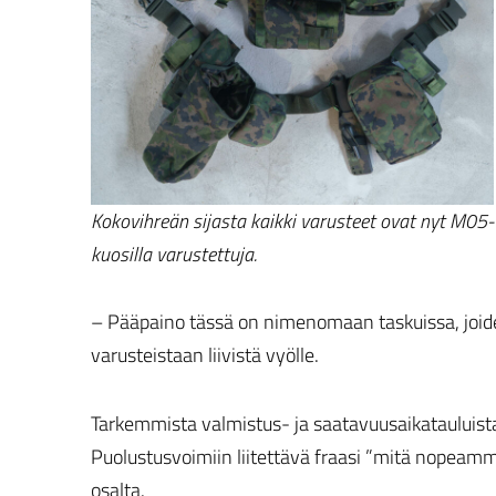
Kokovihreän sijasta kaikki varusteet ovat nyt M05-
kuosilla varustettuja.
– Pääpaino tässä on nimenomaan taskuissa, joiden
varusteistaan liivistä vyölle.
Tarkemmista valmistus- ja saatavuusaikatauluista
Puolustusvoimiin liitettävä fraasi ”mitä nopeam
osalta.