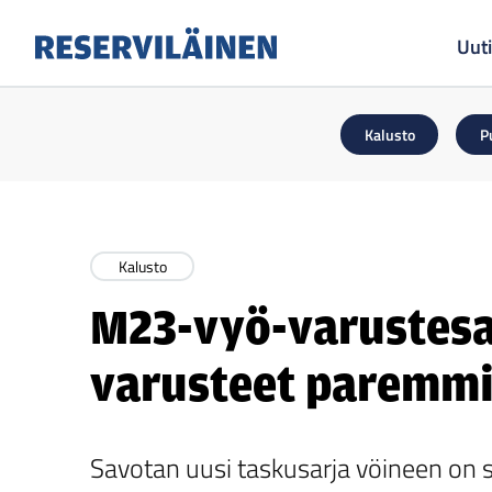
Uuti
Reserviläinen
Kalusto
P
Kalusto
M23-vyö-varustesar
varusteet paremmi
Savotan uusi taskusarja vöineen on 