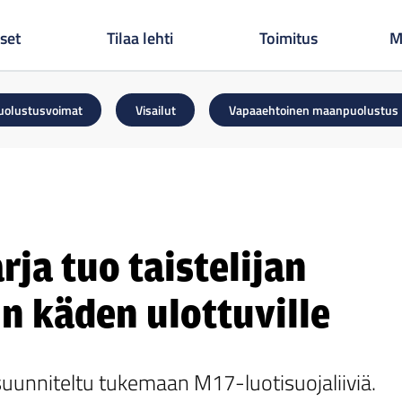
set
Tilaa lehti
Toimitus
M
uolustusvoimat
Visailut
Vapaaehtoinen maanpuolustus
ja tuo taistelijan
n käden ulottuville
suunniteltu tukemaan M17-luotisuojaliiviä.